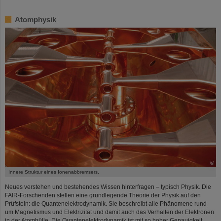
Atomphysik
©
Innere Struktur eines Ionenabbremsers.
Neues verstehen und bestehendes Wissen hinterfragen – typisch Physik. Die
FAIR-Forschenden stellen eine grundlegende Theorie der Physik auf den
Prüfstein: die Quantenelektrodynamik. Sie beschreibt alle Phänomene rund
um Magnetismus und Elektrizität und damit auch das Verhalten der Elektronen
in der Atomhülle. Die Quantenelektrodynamik ist mit so hoher Genauigkeit