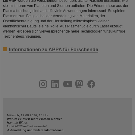
Mit FAIR werden die Forschenden besonders dichte Plasmen herstellen, wie
sie im Inneren von Planeten und Sternen auftreten. Die Erkenntnisse aus der
Plasmaforschung sind auch für viele Anwendungen interessant. So spielen
Plasmen zum Beispiel bei der Veredelung von Materialien, der
Oberflächenreinigung und der Herstellung mikroskopisch kleiner
elektronischer Bauteile eine Rolle. Aus Plasmen, die durch Laser erzeugt
werden, ergeben sich vielversprechende neue Technologien für zukünftige
Teilchenbeschleuniger.
Informationen zu APPA für Forschende
instagram
linkedin
youtube
helmholtz.social
facebook
Mittwoch, 19.08.2026, 14 Uhr
Warum existiert nicht einfach nichts?
Hannah Elfner,
GSI/FAIR/Goethe-Universität
Anmeldung und weitere Informationen