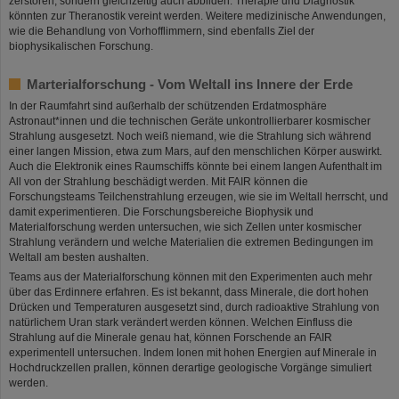
zerstören, sondern gleichzeitig auch abbilden. Therapie und Diagnostik
könnten zur Theranostik vereint werden. Weitere medizinische Anwendungen,
wie die Behandlung von Vorhofflimmern, sind ebenfalls Ziel der
biophysikalischen Forschung.
Marterialforschung - Vom Weltall ins Innere der Erde
In der Raumfahrt sind außerhalb der schützenden Erdatmosphäre
Astronaut*innen und die technischen Geräte unkontrollierbarer kosmischer
Strahlung ausgesetzt. Noch weiß niemand, wie die Strahlung sich während
einer langen Mission, etwa zum Mars, auf den menschlichen Körper auswirkt.
Auch die Elektronik eines Raumschiffs könnte bei einem langen Aufenthalt im
All von der Strahlung beschädigt werden. Mit FAIR können die
Forschungsteams Teilchenstrahlung erzeugen, wie sie im Weltall herrscht, und
damit experimentieren. Die Forschungsbereiche Biophysik und
Materialforschung werden untersuchen, wie sich Zellen unter kosmischer
Strahlung verändern und welche Materialien die extremen Bedingungen im
Weltall am besten aushalten.
Teams aus der Materialforschung können mit den Experimenten auch mehr
über das Erdinnere erfahren. Es ist bekannt, dass Minerale, die dort hohen
Drücken und Temperaturen ausgesetzt sind, durch radioaktive Strahlung von
natürlichem Uran stark verändert werden können. Welchen Einfluss die
Strahlung auf die Minerale genau hat, können Forschende an FAIR
experimentell untersuchen. Indem Ionen mit hohen Energien auf Minerale in
Hochdruckzellen prallen, können derartige geologische Vorgänge simuliert
werden.