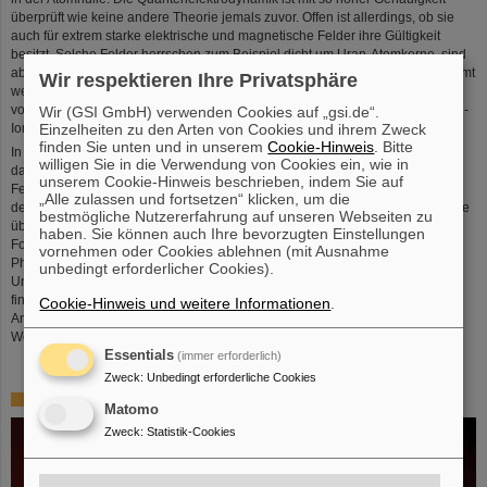
überprüft wie keine andere Theorie jemals zuvor. Offen ist allerdings, ob sie
auch für extrem starke elektrische und magnetische Felder ihre Gültigkeit
besitzt. Solche Felder herrschen zum Beispiel dicht um Uran-Atomkerne, sind
aber zur Untersuchung nicht zugänglich, da sie von der Atomhülle abgeschirmt
Wir respektieren Ihre Privatsphäre
werden. An FAIR können Uran-Ionen gezielt bis auf ein oder zwei Elektronen
vollständig ionisiert und somit wasserstoffähnliche oder heliumähnliche Uran-
Wir (GSI GmbH) verwenden Cookies auf „gsi.de“.
Einzelheiten zu den Arten von Cookies und ihrem Zweck
Ionen erzeugt werden.
finden Sie unten und in unserem
Cookie-Hinweis
. Bitte
In Speicherringen können die Wissenschaftsteams an diesen Ionen erstmals
willigen Sie in die Verwendung von Cookies ein, wie in
das Verhalten von Elektronen in ultrastarken elektrischen und magnetischen
unserem Cookie-Hinweis beschrieben, indem Sie auf
Feldern vermessen und somit die Gültigkeit von fundamentalen Theorien wie
„Alle zulassen und fortsetzen“ klicken, um die
der Quantenelektrodynamik, aber auch Einsteins spezieller Relativitätstheorie
bestmögliche Nutzererfahrung auf unseren Webseiten zu
überprüfen. Zur Lösung einer der großen Fragen der Physik wollen
haben. Sie können auch Ihre bevorzugten Einstellungen
Forschende mit FAIR ebenfalls beitragen, zum Wesen der Antimaterie. Die
vornehmen oder Cookies ablehnen (mit Ausnahme
Physiker*innen wollen Anti-Wasserstoff oder Anti-Helium erzeugen und
unbedingt erforderlicher Cookies).
Unterschiede zu „herkömmlichem“ Wasserstoff beziehungsweise Helium
finden. Somit wollen sie die fundamentale Symmetrie zwischen Materie und
Cookie-Hinweis und weitere Informationen
.
Antimaterie überprüfen, das heißt, ob unsere Theorien stimmen, dass eine
Welt aus Antimaterie exakt die Spiegelwelt einer Welt aus Materie ist.
Essentials
(immer erforderlich)
Zweck
:
Unbedingt erforderliche Cookies
Plasmaphysik
Matomo
Zweck
:
Statistik-Cookies