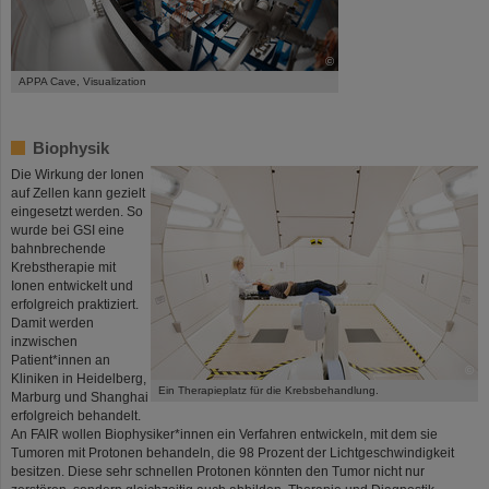
©
APPA Cave, Visualization
Biophysik
Die Wirkung der Ionen
auf Zellen kann gezielt
eingesetzt werden. So
wurde bei GSI eine
bahnbrechende
Krebstherapie mit
Ionen entwickelt und
erfolgreich praktiziert.
Damit werden
inzwischen
Patient*innen an
©
Kliniken in Heidelberg,
Ein Therapieplatz für die Krebsbehandlung.
Marburg und Shanghai
erfolgreich behandelt.
An FAIR wollen Biophysiker*innen ein Verfahren entwickeln, mit dem sie
Tumoren mit Protonen behandeln, die 98 Prozent der Lichtgeschwindigkeit
besitzen. Diese sehr schnellen Protonen könnten den Tumor nicht nur