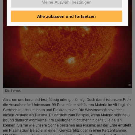
Meine Auswahl bestätigen
Alle zulassen und fortsetzen
©
Die Sonne.
Alles um uns herum ist fest, flüssig oder gasförmig. Doch damit ist unsere Erde
die Ausnahme im Universum. 99 Prozent der sichtbaren Materie im All liegt als
Gemisch aus freien Ionen und Elektronen vor. Die Wissenschaft bezeichnt
diesen Zustand als Plasma. Es entsteht zum Beispiel, wenn Materie sehr heiß
ist und dadurch Atomkerne ihre Elektronen nicht mehr in der Hülle halten
können. Sterne wie unsere Sonne bestehen aus Plasma; auf der Erde entsteht
ein Plasma zum Beispiel in einem Gewitterblitz oder in einer Kerzenflamme.