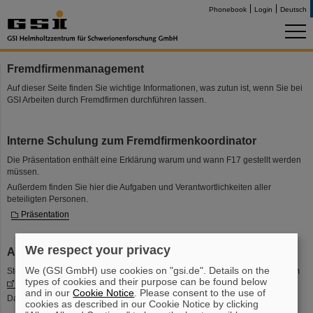
Phonebook
Login
Deutsch
Fremdfirmenmanagement
Auf dieser Seite finden Sie wichtige Informationen, was zutun ist, wenn Sie bei
GSI Arbeiten durch Fremdfirmen durchführen lassen.
Interne Schulung zum Fremdfirmenkoordinator
Die Präsentation enthält eine Erklärung warum und wann F17 gestellt werden
müssen.
Außerdem finden Sie hier die Aufgaben und Verantwortlichkeiten aller
beteiligten Personen.
Präsentation
We respect your privacy
Arbeitserlaubnis für Fremdfirmen beantragen
We (GSI GmbH) use cookies on "gsi.de". Details on the
Stellen Sie einen F17-Antrag für alle Arbeiten. Diesen können Sie in unserem
types of cookies and their purpose can be found below
IT-Portal
ganz einfach online stellen.
and in our
Cookie Notice
. Please consent to the use of
Dazu benötigen Sie lediglich einen Web-Login.
cookies as described in our Cookie Notice by clicking