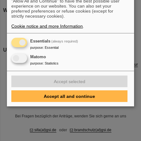
"Allow All and Continue" to have the best possible user
experience on our websites. You can also set your
Weitere Erlaubnisscheine
preferred preferences or refuse cookies (except for
strictly necessary cookies).
Für alle Heißarbeiten ist ein
F18
zu stellen.
Abschaltung von Brandmeldern
.
Cookie notice and more Information
.
Arbeitserlaubnis für elektrische Betriebsstätten
F9
.
Essentials
(always required)
purpose
:
Essential
Unterweisungsmaterial
Matomo
Flyer Allgemeine Sicherheitsunterweisung
purpose
:
Statistics
F17 Checkliste Gefahren und Sicherheitsmaßnahmen ergänzend zur
Gefährdungsbeurteilung
Flyer General Safety Information
Accept selected
Sammelstellen im Alarmfall an der GSI
Brandschutzordnung Teil A
-
(english)
Brandschutzordnung Teil B
-
(english)
Accept all and continue
Meldediagramm für Notfälle
Bei Fragen bezüglich der Anträge, wenden Sie sich gerne an uns
sifa(at)gsi.de
oder
brandschutz(at)gsi.de