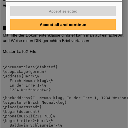
\end{document}
Accept selected
Accept all and continue
Din - Brief
Mit Hilfe der Dokumentenklasse dinbrief kann man auf einfache Art
und Weise einen DIN-gerechten Brief verfassen.
Muster-LaTeX-File:
\documentclass{dinbrief}
\usepackage{german}
\address{Herr\\%
   Erich Neumalklug\\%
   In der Irre 1\\%
   1234 Wei"snichtwo}
\backaddress{E. Neumalklug, In der Irre 1, 1234 Wei"sn
\signature{Erich Neumalklug}
\place{Darmstadt}
\begin{document}
\phone{06151}{231 703}%
\begin{letter}{Herr\\%
   Baldowin Schlaumeier\\%