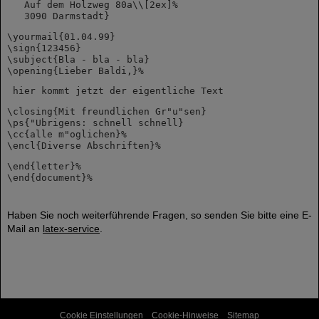
   Auf dem Holzweg 80a\\[2ex]%
   3090 Darmstadt}
\yourmail{01.04.99}
\sign{123456}
\subject{Bla - bla - bla}
\opening{Lieber Baldi,}%
 hier kommt jetzt der eigentliche Text
\closing{Mit freundlichen Gr"u"sen}
\ps{"Ubrigens: schnell schnell}
\cc{alle m"oglichen}%
\encl{Diverse Abschriften}%
\end{letter}%
\end{document}% 
Haben Sie noch weiterführende Fragen, so senden Sie bitte eine E-
Mail an
latex-service
.
Cookie Einstellungen
Cookie-Hinweise
Sitemap