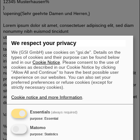
12345 Musterhausen%
}
\opening{Sehr geehrte Damen und Herren,}
Lorem ipsum dolor sit amet, consectetuer adipiscing elit, sed diam
nonummy nibh euismod tincidunt
ut laoreet dolore magna aliquam erat volutpat. Ut wisi enim ad
We respect your privacy
minim veniam, quis nostrud exerci
tation ullamcorper suscipit lobortis nisl ut aliquip ex ea commodo
We (GSI GmbH) use cookies on "gsi.de". Details on the
consequat. Duis autem vel eum
types of cookies and their purpose can be found below
iriure dolor in hendrerit in vulputate velit esse molestie consequat,
and in our
Cookie Notice
. Please consent to the use of
vel illum dolore eu feugiat
cookies as described in our Cookie Notice by clicking
"Allow All and Continue" to have the best possible user
nulla facilisis at vero et accumsan et iusto odio dignissim qui blandit
experience on our websites. You can also set your
praesent luptatum zzril
preferred preferences or refuse cookies (except for
delenit augue duis dolore te feugait nulla facilisi. Lorem ipsum dolor
strictly necessary cookies).
sit amet, consectetuer
adipiscing elit, sed diam nonummy nibh euismod tincidunt ut laoreet
Cookie notice and more Information
.
dolore magna aliquam erat volutpat.
Essentials
(always required)
\closing{Mit freundlichem Gruß}
purpose
:
Essential
%\cc{}
Matomo
%\ps{}
purpose
:
Statistics
\end{letter}