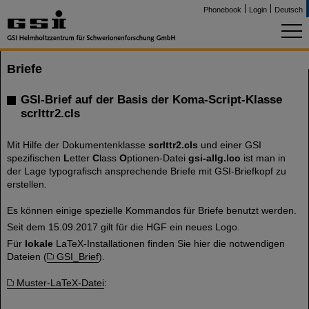
Phonebook
Login
Deutsch
Briefe
GSI-Brief auf der Basis der Koma-Script-Klasse
scrlttr2.cls
Mit Hilfe der Dokumentenklasse
scrlttr2.cls
und einer GSI
spezifischen
L
etter
C
lass
O
ptionen-Datei
gsi-allg.lco
ist man in
der Lage typografisch ansprechende Briefe mit GSI-Briefkopf zu
erstellen.
Es können einige spezielle Kommandos für Briefe benutzt werden.
Seit dem 15.09.2017 gilt für die HGF ein neues Logo.
Für
lokale
LaTeX-Installationen finden Sie hier die notwendigen
Dateien (
GSI_Brief
).
Muster-LaTeX-Datei
: