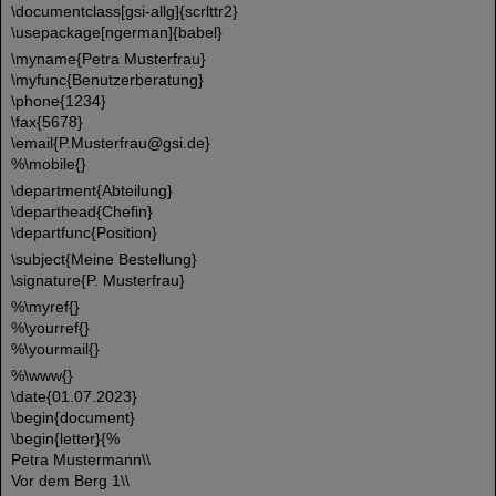
\documentclass[gsi-allg]{scrlttr2}
\usepackage[ngerman]{babel}
\myname{Petra Musterfrau}
\myfunc{Benutzerberatung}
\phone{1234}
\fax{5678}
\email{P.Musterfrau@gsi.de}
%\mobile{}
\department{Abteilung}
\departhead{Chefin}
\departfunc{Position}
\subject{Meine Bestellung}
\signature{P. Musterfrau}
%\myref{}
%\yourref{}
%\yourmail{}
%\www{}
\date{01.07.2023}
\begin{document}
\begin{letter}{%
Petra Mustermann\\
Vor dem Berg 1\\