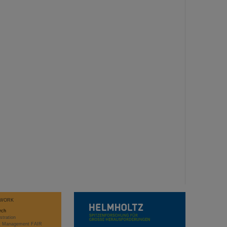
WORK
rch
stration
ct Management FAIR