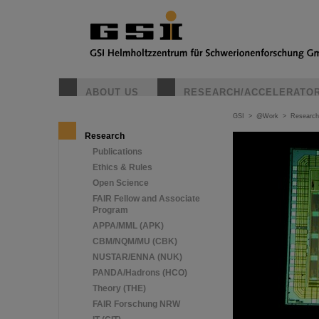
ABOUT US
RESEARCH/ACCELERATO
GSI
>
@Work
>
Research
Research
Publications
Ethics & Rules
Open Science
FAIR Fellow and Associate
Program
APPA/MML (APK)
CBM/NQM/MU (CBK)
NUSTAR/ENNA (NUK)
PANDA/Hadrons (HCO)
Theory (THE)
FAIR Forschung NRW