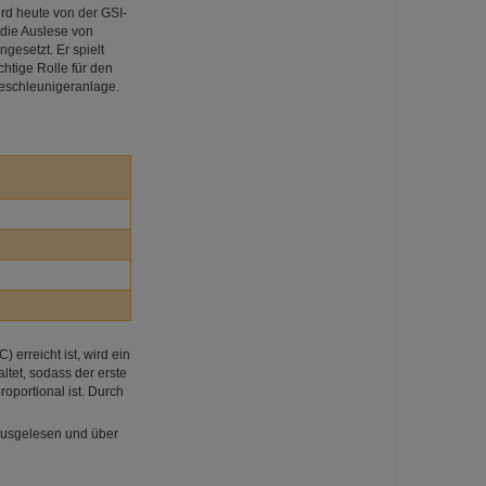
d heute von der GSI-
 die Auslese von
ingesetzt. Er spielt
chtige Rolle für den
eschleunigeranlage.
erreicht ist, wird ein
ltet, sodass der erste
portional ist. Durch
 ausgelesen und über