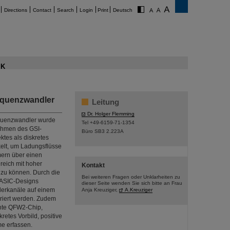
Directions
Contact
Search
Login
Print
Deutsch
K
equenzwandler
Leitung
Dr. Holger Flemming
quenzwandler wurde
Tel +49-6159-71-1354
ahmen des GSI-
Büro SB3 2.223A
ktes als diskretes
elt, um Ladungsflüsse
mern über einen
eich mit hoher
Kontakt
zu können. Durch die
Bei weiteren Fragen oder Unklarheiten zu
 ASIC-Designs
dieser Seite wenden Sie sich bitte an Frau
lerkanäle auf einem
Anja Kreuziger,
A.Kreuziger
griert werden. Zudem
nte QFW2-Chip,
kretes Vorbild, positive
me erfassen.