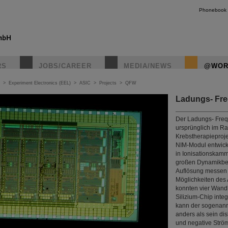
Phonebook
RS
JOBS/CAREER
MEDIA/NEWS
@WOR
>
Experiment Electronics (EEL)
>
ASIC
>
Projects
>
QFW
Ladungs- Fr
Der Ladungs- Fre
ursprünglich im R
Krebstherapieproje
NIM-Modul entwick
in Ionisationskam
großen Dynamikber
Auflösung messen 
Möglichkeiten des
konnten vier Wand
Silizium-Chip inte
kann der sogenan
anders als sein dis
und negative Strö