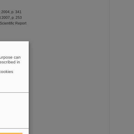
t 2004, p. 341
t 2007, p. 253
cientific Report
purpose can
escribed in
cookies