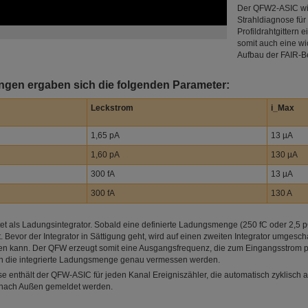
Der QFW2-ASIC wir
Strahldiagnose für
Profildrahtgittern e
somit auch eine wi
Aufbau der FAIR-B
gen ergaben sich die folgenden Parameter:
Leckstrom
i_Max
1,65 pA
13 µA
1,60 pA
130 µA
300 fA
13 µA
300 fA
130 A
t als Ladungsintegrator. Sobald eine definierte Ladungsmenge (250 fC oder 2,5 pC) 
Bevor der Integrator in Sättigung geht, wird auf einen zweiten Integrator umgescha
n kann. Der QFW erzeugt somit eine Ausgangsfrequenz, die zum Eingangsstrom pro
nn die integrierte Ladungsmenge genau vermessen werden.
se enthält der QFW-ASIC für jeden Kanal Ereigniszähler, die automatisch zyklisch
 nach Außen gemeldet werden.