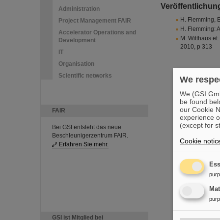
Veröffentlichun
Administration
H. Flemming, E
Project Management FAIR
H. Flemming: A
Accelerator Operations and
M. Witthaus et
Development
2010, p 313
IT
Organisation
Scientific networks
We respec
We (GSI GmbH
be found bel
our Cookie No
FAIR
experience o
(except for s
Bei GSI entsteht das neue
Beschleunigerzentrum FAIR.
Cookie notic
Erfahren Sie mehr.
Ess
pur
Ma
pur
GSI ist Mitglied bei