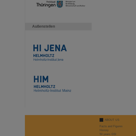
Außenstellen
ABOUT US
Facts and Figures
History
50 years GSI