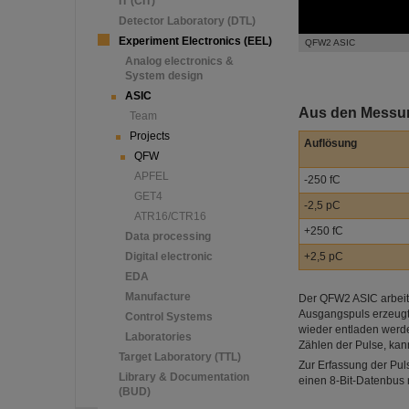
IT (CIT)
Detector Laboratory (DTL)
Experiment Electronics (EEL)
QFW2 ASIC
Analog electronics &
System design
ASIC
Aus den Messun
Team
Projects
Auflösung
QFW
APFEL
-250 fC
GET4
-2,5 pC
ATR16/CTR16
+250 fC
Data processing
+2,5 pC
Digital electronic
EDA
Manufacture
Der QFW2 ASIC arbeite
Ausgangspuls erzeugt. 
Control Systems
wieder entladen werde
Laboratories
Zählen der Pulse, ka
Target Laboratory (TTL)
Zur Erfassung der Pul
Library & Documentation
einen 8-Bit-Datenbus
(BUD)