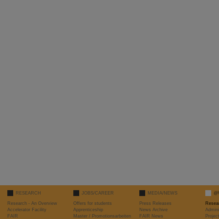
RESEARCH
JOBS/CAREER
MEDIA/NEWS
@
Research - An Overview
Offers for students
Press Releases
Resea
Accelerator Facility
Apprenticeship
News Archive
Admini
FAIR
Master / Promotionsarbeiten
FAIR News
Proje