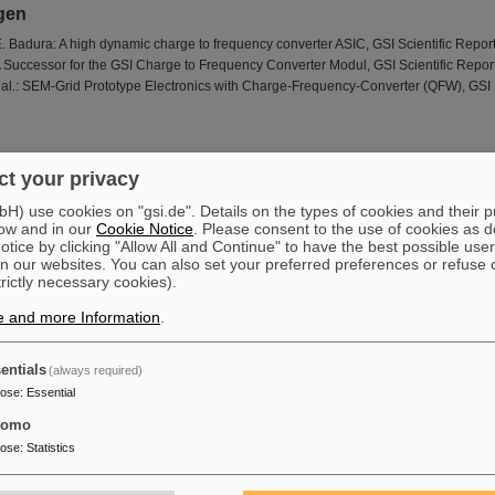
gen
. Badura: A high dynamic charge to frequency converter ASIC, GSI Scientific Repor
 Successor for the GSI Charge to Frequency Converter Modul, GSI Scientific Repor
. al.: SEM-Grid Prototype Electronics with Charge-Frequency-Converter (QFW), GSI S
t your privacy
) use cookies on "gsi.de". Details on the types of cookies and their 
ow and in our
Cookie Notice
. Please consent to the use of cookies as d
tice by clicking "Allow All and Continue" to have the best possible user
n our websites. You can also set your preferred preferences or refuse 
trictly necessary cookies).
e and more Information
.
entials
(always required)
pose
:
Essential
tomo
pose
:
Statistics