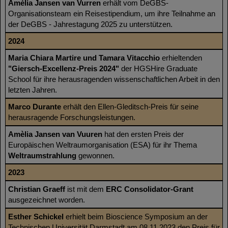
Amèlia Jansen van Vurren
erhält vom DeGBS-
Organisationsteam ein Reisestipendium, um ihre Teilnahme an
der DeGBS - Jahrestagung 2025 zu unterstützen.
2024
Maria Chiara Martire und Tamara Vitacchio
erhielten
den
"Giersch-Excellenz-Preis 2024"
der HGSHire Graduate
School für ihre herausragenden wissenschaftlichen Arbeit in den
letzten Jahren.
Marco Durante
erhält den Ellen-Gleditsch-Preis für seine
herausragende Forschungsleistungen.
Amèlia Jansen van Vuuren
hat den ersten Preis der
Europäischen Weltraumorganisation (ESA) für ihr Thema
Weltraumstrahlung
gewonnen.
2023
Christian Graeff
ist mit dem
ERC Consolidator-Grant
ausgezeichnet worden.
Esther Schickel
erhielt beim Bioscience Symposium an der
Technischen Universität Darmstadt am 08.11.2023 den Preis für