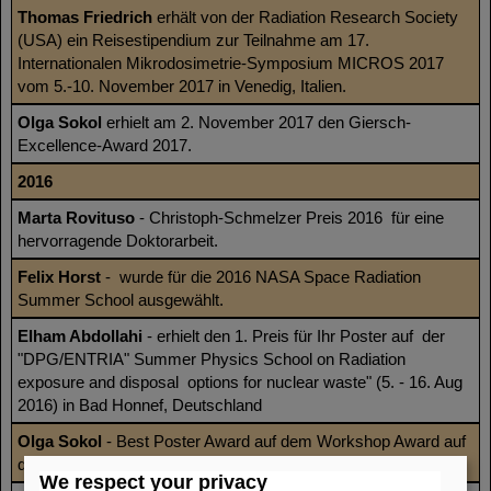
Thomas Friedrich
erhält von der Radiation Research Society
(USA) ein Reisestipendium zur Teilnahme am 17.
Internationalen Mikrodosimetrie-Symposium MICROS 2017
vom 5.-10. November 2017 in Venedig, Italien.
Olga Sokol
erhielt am 2. November 2017 den Giersch-
Excellence-Award 2017.
2016
Marta Rovituso
- Christoph-Schmelzer Preis 2016 für eine
hervorragende Doktorarbeit.
Felix Horst
- wurde für die 2016 NASA Space Radiation
Summer School ausgewählt.
Elham Abdollahi
- erhielt den 1. Preis für Ihr Poster auf der
"DPG/ENTRIA" Summer Physics School on Radiation
exposure and disposal options for nuclear waste" (5. - 16. Aug
2016) in Bad Honnef, Deutschland
Olga Sokol
- Best Poster Award auf dem Workshop Award auf
der Konferenz ICTR-PHE 2016) in Genf, Schweiz
We respect your privacy