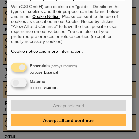
2015
We (GSI GmbH) use cookies on "gsi.de". Details on the
types of cookies and their purpose can be found below
Christoph Bert -
DEGRO-Hochpräzisions-Strahlentherapie-
and in our
Cookie Notice
. Please consent to the use of
Preis 2015
cookies as described in our Cookie Notice by clicking
"Allow All and Continue" to have the best possible user
Rebecca Grün
- DEGRO-Dissertationspreis 2015
experience on our websites. You can also set your
preferred preferences or refuse cookies (except for
Onetsine Arrizabalaga, Alexander Helm, Sabine Luft, Insa
strictly necessary cookies).
Schroeder, Marco Durante und Sylvia Ritter
- JRR (Journal
Cookie notice and more Information
.
of Radiation Research) Award für den herausragenden Vortrag
bei ICRR 2015
Essentials
(always required)
Thomas Friedrich
- Reisestipendium zu Radiation Research
purpose
:
Essential
Society Annual Meeting in Weston, 2015
Matomo
Alexander Helm
- Reisestipendium zum 15th International
purpose
:
Statistics
Radiation Research Congress in Kyoto, 2015
Rebecca Grün
-Robert-Paul-Kling-Preis 2015 vom VDI
Accept selected
Bezirksverein Mittelhessen e.V.
Anna Eichhorn -
wurde für die 2015 NASA Space Radiation
Accept all and continue
Summer School ausgewählt 2014
2014