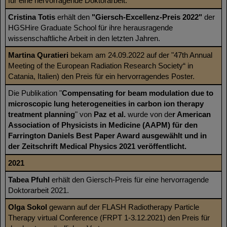
für eine hervorragende Doktorarbeit.
Cristina Totis
erhält den
"Giersch-Excellenz-Preis 2022"
der
HGSHire Graduate School für ihre herausragende
wissenschaftliche Arbeit in den letzten Jahren.
Martina Quratieri
bekam am 24.09.2022 auf der "47th Annual
Meeting of the European Radiation Research Society“ in
Catania, Italien) den Preis für ein hervorragendes Poster.
Die Publikation "
Compensating for beam modulation due to
microscopic lung heterogeneities in carbon ion therapy
treatment planning
" von
Paz et al.
wurde von de
r American
Association of Physicists in Medicine (AAPM) für den
Farrington Daniels Best Paper Award ausgewählt und in
der Zeitschrift Medical Physics 2021 veröffentlicht.
2021
Tabea Pfuhl
erhält den Giersch-Preis für eine hervorragende
Doktorarbeit 2021.
Olga Sokol
gewann auf der FLASH Radiotherapy Particle
Therapy virtual Conference (FRPT 1-3.12.2021) den Preis für