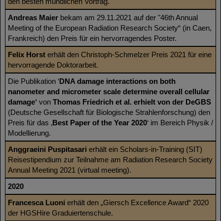
den besten mündlichen Vortrag.
Andreas Maier
bekam am 29.11.2021 auf der "46th Annual
Meeting of the European Radiation Research Society“ (in Caen,
Frankreich) den Preis für ein hervorragendes Poster.
Felix Horst
erhält den
Christoph-Schmelzer Preis 2021 für eine
hervorragende Doktorarbeit.
Die Publikation ‘
DNA damage interactions on both
nanometer and micrometer scale determine overall cellular
damage‘
von
Thomas Friedrich et al. erhielt von der DeGBS
(Deutsche Gesellschaft für Biologische Strahlenforschung) den
Preis für das ‚
Best Paper of the Year 2020
‘ im Bereich Physik /
Modellierung.
Anggraeini Puspitasari
erhält ein Scholars-in-Training (SIT)
Reisestipendium zur Teilnahme am Radiation Research Society
Annual Meeting 2021 (virtual meeting).
2020
Francesca Luoni
erhält den „Giersch Excellence Award“ 2020
der HGSHire Graduiertenschule.