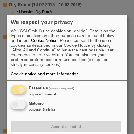
Dry Run V (14.02.2018 - 16.02.2018)
Übersicht Dry Run V
Geräteliste
We respect your privacy
Ergebnis Dry Run V
We (GSI GmbH) use cookies on "gsi.de". Details on the
types of cookies and their purpose can be found below
Dry Run VI (13.03.2018 - 15.03.2018)
and in our
Cookie Notice
. Please consent to the use of
Übersicht Dry Run VI
cookies as described in our Cookie Notice by clicking
"Allow All and Continue" to have the best possible user
Magnetliste
experience on our websites. You can also set your
Interlockgeräte
preferred preferences or refuse cookies (except for
SIS18 HV und HF
strictly necessary cookies).
Ablauf Dry Run VI
Geräteliste Unilac Dry Run VI
Cookie notice and more Information
.
SD-Geräteliste
Ventile ab TK8
Essentials
(always required)
Quelle TK
purpose
:
Essential
Unilac Vakuum
Dry Run VI OPE Report
Matomo
Dry Run VI BEA Report
purpose
:
Statistics
Dry Run VI Excel Result
Dry Run VI ACO Report
Accept selected
Dry Run VII (16.04.2018 - 20.04.2018)