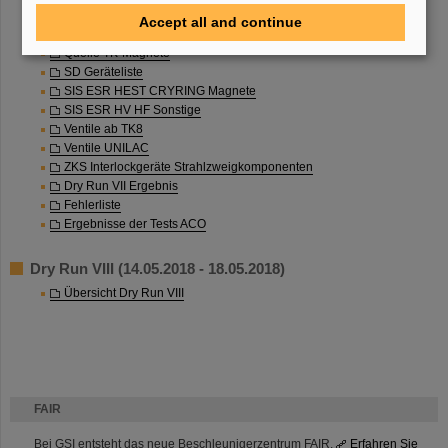
Übersicht Dry Run VII
Accept all and continue
Ablaufplan Dry Run VII
Quelle TK-Magnete
SD Geräteliste
SIS ESR HEST CRYRING Magnete
SIS ESR HV HF Sonstige
Ventile ab TK8
Ventile UNILAC
ZKS Interlockgeräte Strahlzweigkomponenten
Dry Run VII Ergebnis
Fehlerliste
Ergebnisse der Tests ACO
Dry Run VIII (14.05.2018 - 18.05.2018)
Übersicht Dry Run VIII
FAIR
Bei GSI entsteht das neue Beschleunigerzentrum FAIR.
Erfahren Sie