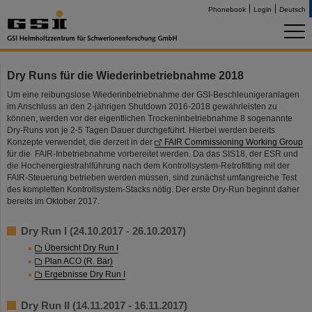
Phonebook
Login
Deutsch
Dry Runs für die Wiederinbetriebnahme 2018
Um eine reibungslose Wiederinbetriebnahme der GSI-Beschleunigeranlagen
im Anschluss an den 2-jährigen Shutdown 2016-2018 gewährleisten zu
können, werden vor der eigentlichen Trockeninbetriebnahme 8 sogenannte
Dry-Runs von je 2-5 Tagen Dauer durchgeführt. Hierbei werden bereits
Konzepte verwendet, die derzeit in der
FAIR Commissioning Working Group
für die FAIR-Inbetriebnahme vorbereitet werden. Da das SIS18, der ESR und
die Hochenergiestrahlführung nach dem Kontrollsystem-Retrofitting mit der
FAIR-Steuerung betrieben werden müssen, sind zunächst umfangreiche Test
des kompletten Kontrollsystem-Stacks nötig. Der erste Dry-Run beginnt daher
bereits im Oktober 2017.
Dry Run I (24.10.2017 - 26.10.2017)
Übersicht Dry Run I
Plan ACO (R. Bär)
Ergebnisse Dry Run I
Dry Run II (14.11.2017 - 16.11.2017)