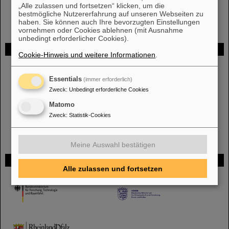
EMMI Events - Code of Conduct
„Alle zulassen und fortsetzen“ klicken, um die
bestmögliche Nutzererfahrung auf unseren Webseiten zu
haben. Sie können auch Ihre bevorzugten Einstellungen
vornehmen oder Cookies ablehnen (mit Ausnahme
unbedingt erforderlicher Cookies).
FAIR
Cookie-Hinweis und weitere Informationen
.
Bei GSI entsteht das neue Beschleunigerzentrum FAIR.
Erfahren Sie
mehr.
Essentials
(immer erforderlich)
Zweck
:
Unbedingt erforderliche Cookies
Matomo
Zweck
:
Statistik-Cookies
Meine Auswahl bestätigen
Gefördert von
Alle zulassen und fortsetzen
HMWK
TMWWDG