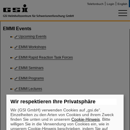
Telefonbuch
Login
English
EMMI Events
Upcoming Events
EMMI Workshops
EMMI Rapid Reaction Task Forces
EMMI Seminars
EMMI Programs
EMMI Lectures
EMMI Schools
Wir respektieren Ihre Privatsphäre
Wir (GSI GmbH) verwenden Cookies auf „gsi.de“.
Outreach Events
Einzelheiten zu den Arten von Cookies und ihrem Zweck
finden Sie unten und in unserem
Cookie-Hinweis
. Bitte
Other supported events
willigen Sie in die Verwendung von Cookies ein, wie in
unserem Cookie-Hinweis beschrieben, indem Sie auf