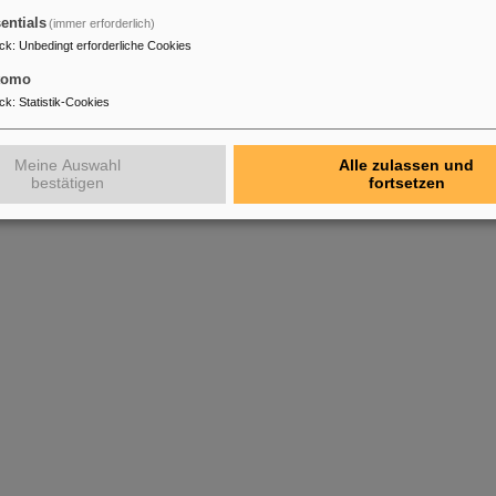
 Physics 2010
entials
(immer erforderlich)
 Physics 2009
ck
:
Unbedingt erforderliche Cookies
 Physics 2008
tomo
ck
:
Statistik-Cookies
Meine Auswahl
Alle zulassen und
bestätigen
fortsetzen