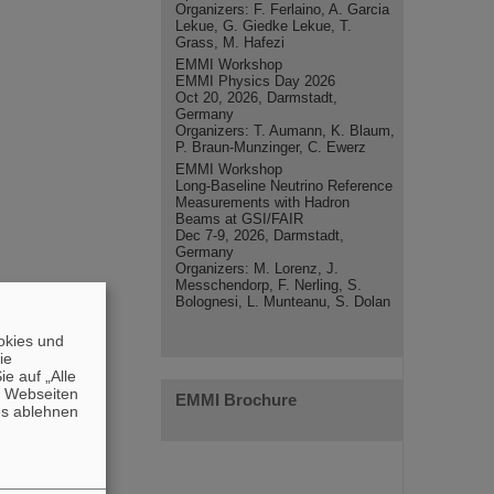
Organizers: F. Ferlaino, A. Garcia
Lekue, G. Giedke Lekue, T.
Grass, M. Hafezi
EMMI Workshop
EMMI Physics Day 2026
Oct 20, 2026, Darmstadt,
Germany
Organizers: T. Aumann, K. Blaum,
P. Braun-Munzinger, C. Ewerz
EMMI Workshop
Long-Baseline Neutrino Reference
Measurements with Hadron
Beams at GSI/FAIR
Dec 7-9, 2026, Darmstadt,
Germany
Organizers: M. Lorenz, J.
Messchendorp, F. Nerling, S.
Bolognesi, L. Munteanu, S. Dolan
okies und
die
e auf „Alle
n Webseiten
EMMI Brochure
es ablehnen