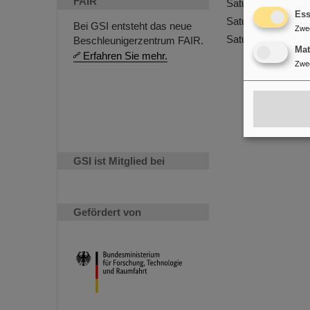
FAIR
Saturday Morning
Ess
Saturday Morning
Bei GSI entsteht das neue
Zwe
Saturday Morning
Beschleunigerzentrum FAIR.
Ma
Erfahren Sie mehr.
Zwe
GSI ist Mitglied bei
Gefördert von