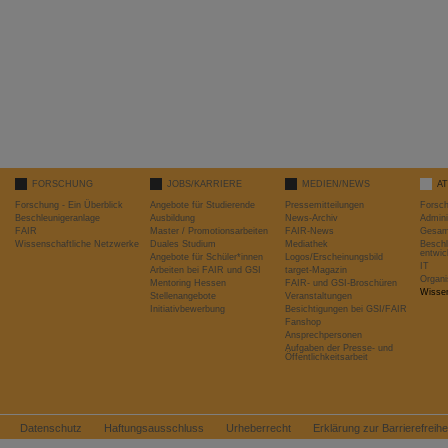
FORSCHUNG
JOBS/KARRIERE
MEDIEN/NEWS
A
Forschung - Ein Überblick
Angebote für Studierende
Pressemitteilungen
Forsc
Beschleunigeranlage
Ausbildung
News-Archiv
Admini
FAIR
Master / Promotionsarbeiten
FAIR-News
Gesamt
Wissenschaftliche Netzwerke
Duales Studium
Mediathek
Beschl
entwic
Angebote für Schüler*innen
Logos/Erscheinungsbild
IT
Arbeiten bei FAIR und GSI
target-Magazin
Organi
Mentoring Hessen
FAIR- und GSI-Broschüren
Wissen
Stellenangebote
Veranstaltungen
Initiativbewerbung
Besichtigungen bei GSI/FAIR
Fanshop
Ansprechpersonen
Aufgaben der Presse- und
Öffentlichkeitsarbeit
Datenschutz
Haftungsausschluss
Urheberrecht
Erklärung zur Barrierefreihe