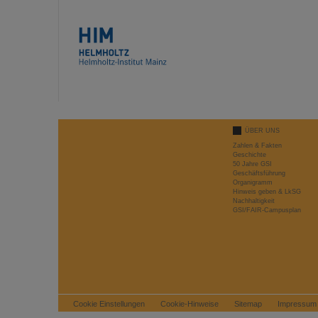
ÜBER UNS
Zahlen & Fakten
Geschichte
50 Jahre GSI
Geschäftsführung
Organigramm
Hinweis geben & LkSG
Nachhaltigkeit
GSI/FAIR-Campusplan
Cookie Einstellungen
Cookie-Hinweise
Sitemap
Impressum