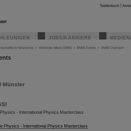
Telefonbuch
Anre
HLEUNIGER
JOBS/KARRIERE
MEDIEN
nschaftliche Netzwerke
>
Helmholtz Allianz EMMI
>
EMMI Events
>
EMMI Outreach
ents
U Münster
GSI
Physics - International Physics Masterclass
e Physics - International Physics Masterclass