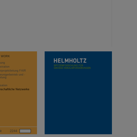
T WORK
hung
stration
projektleitung FAIR
eunigerbetrieb und -
klung
sation
schaftliche Netzwerke
it
2244