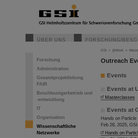
ÜBER UNS
FORSCHUNG/BESC
GSI
>
@Work
>
Wisse
Forschung
Outreach Ev
Administration
Events
Gesamtprojektleitung
FAIR
Events at 
Beschleunigerbetrieb und
Masterclasses
-entwicklung
IT
Events at 
Organisation
Hands on Particle 
Feb 28, 2025, GSI
Wissenschaftliche
Netzwerke
Hands on Particl