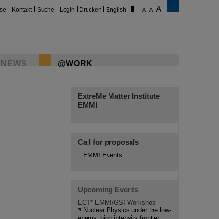
ise
Kontakt
Suche
Login
Drucken
English
/NEWS
@WORK
ExtreMe Matter Institute
EMMI
Call for proposals
EMMI Events
Upcoming Events
ECT*-EMMI/GSI Workshop
Nuclear Physics under the low-
energy, high intensity frontier