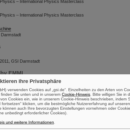
Physics – International Physics Masterclass
Physics – International Physics Masterclass
schine
I Darmstadt
s
, 2011, GSI Darmstadt
 by EMMI
ktieren Ihre Privatsphäre
Endlagerung radioaktiver Brennelemente
energie, rein ins Endlager?"
H) verwenden Cookies auf „gsi.de“. Einzelheiten zu den Arten von Co
huldorf Bergstrasse
 finden Sie unten und in unserem
Cookie-Hinweis
. Bitte willigen Sie in 
on Cookies ein, wie in unserem Cookie-Hinweis beschrieben, indem Si
 Physics 2013
 fortsetzen“ klicken, um die bestmögliche Nutzererfahrung auf unsere
e können auch Ihre bevorzugten Einstellungen vornehmen oder Cooki
 Physics 2012
e unbedingt erforderlicher Cookies).
armstadt 2011
is und weitere Informationen
.
 Physics 2011