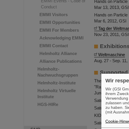
EMMI Events - Code of
Hands on Particle 
Conduct
Mar 13, 2013, GSI
EMMI Visitors
Hands on Particle 
Mar 6, 2012, GSI
EMMI Opportunities
Tag der Weltma
EMMI For Members
Nov 23, 2011, GS
Acknowledging EMMI
EMMI Contact
Exhibition
Helmholtz Alliance
Weltmaschine
Aug. 27 - Sep. 11
Alliance Publications
Helmholtz-
Supported
Nachwuchsgruppen
Wir respe
Themenabend zur 
Helmholtz-Institute
"Raus aus der Kern
Wir (GSI Gmb
Helmholtz Virtuelle
June 20, 2017, Sc
ihrem Zweck
Institute
Verwendung v
Saturday Morning
zulassen und
HGS-HIRe
zu haben. Si
Saturday Morning
(mit Ausnahm
KID - Kinderuni D
Cookie-Hinwe
Saturday Morning