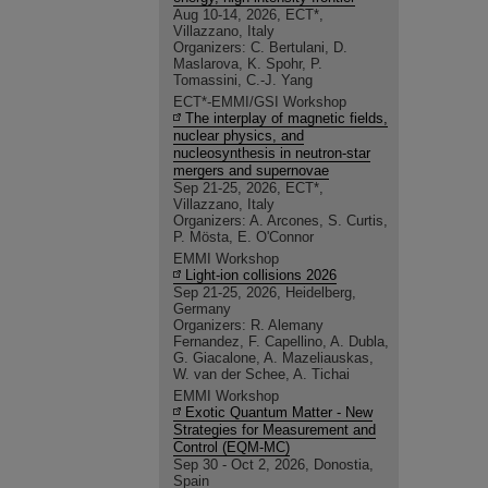
Aug 10-14, 2026, ECT*,
Villazzano, Italy
Organizers: C. Bertulani, D.
Maslarova, K. Spohr, P.
Tomassini, C.-J. Yang
ECT*-EMMI/GSI Workshop
The interplay of magnetic fields,
nuclear physics, and
nucleosynthesis in neutron-star
mergers and supernovae
Sep 21-25, 2026, ECT*,
Villazzano, Italy
Organizers: A. Arcones, S. Curtis,
P. Mösta, E. O'Connor
EMMI Workshop
Light-ion collisions 2026
Sep 21-25, 2026, Heidelberg,
Germany
Organizers: R. Alemany
Fernandez, F. Capellino, A. Dubla,
G. Giacalone, A. Mazeliauskas,
W. van der Schee, A. Tichai
EMMI Workshop
Exotic Quantum Matter - New
Strategies for Measurement and
Control (EQM-MC)
Sep 30 - Oct 2, 2026, Donostia,
Spain