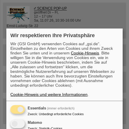
SCIENCE POP-UP
geöffnet Di – Fr,
12 – 17 Uhr
Sa, 11.07.26, 10:30-16:00 Uhr
Ernst-Ludwig-Str. 22
Innenstadt Darmstadt
Wir respektieren Ihre Privatsphäre
Wir (GSI GmbH) verwenden Cookies auf „gsi.de“.
Einzelheiten zu den Arten von Cookies und ihrem Zweck
FAIR-Trailer: Der Weg der Teilchen durch die
finden Sie unten und in unserem
Cookie-Hinweis
. Bitte
Beschleunigeranlage
willigen Sie in die Verwendung von Cookies ein, wie in
unserem Cookie-Hinweis beschrieben, indem Sie auf
„Alle zulassen und fortsetzen“ klicken, um die
bestmögliche Nutzererfahrung auf unseren Webseiten zu
haben. Sie können auch Ihre bevorzugten Einstellungen
Rundflug über die FAIR-Baustelle
vornehmen oder Cookies ablehnen (mit Ausnahme
unbedingt erforderlicher Cookies).
Cookie-Hinweis und weitere Informationen
.
Besichtigung von GSI/FAIR –
Essentials
(immer erforderlich)
jetzt Termin buchen!
Zweck
:
Unbedingt erforderliche Cookies
Matomo
Zweck
:
Statistik-Cookies