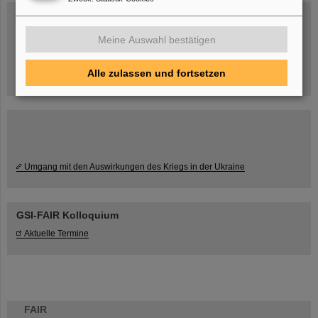
Blog Beam On
Menschen
...hinter GSI und FAIR.
Meine Auswahl bestätigen
Alle zulassen und fortsetzen
Umgang mit den Auswirkungen des Kriegs in der Ukraine
GSI-FAIR Kolloquium
Aktuelle Termine
FAIR