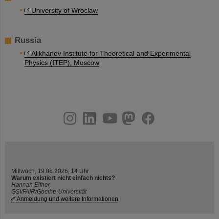
University of Wroclaw
Russia
Alikhanov Institute for Theoretical and Experimental
Physics (ITEP), Moscow
instagram
linkedin
youtube
helmholtz.social
facebook
Mittwoch, 19.08.2026, 14 Uhr
Warum existiert nicht einfach nichts?
Hannah Elfner,
GSI/FAIR/Goethe-Universität
Anmeldung und weitere Informationen