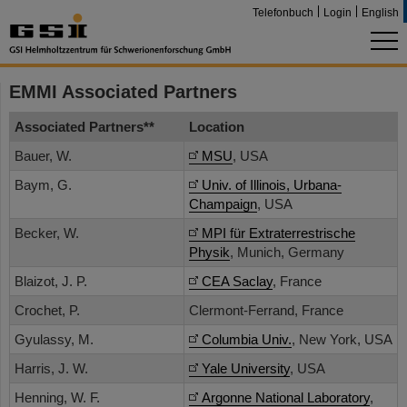
Telefonbuch
Login
English
EMMI Associated Partners
Associated Partners**
Location
Bauer, W.
MSU
, USA
Baym, G.
Univ. of Illinois, Urbana-
Champaign
, USA
Becker, W.
MPI für Extraterrestrische
Physik
, Munich, Germany
Blaizot, J. P.
CEA Saclay
, France
Crochet, P.
Clermont-Ferrand, France
Gyulassy, M.
Columbia Univ.
, New York, USA
Harris, J. W.
Yale University
, USA
Henning, W. F.
Argonne National Laboratory
,