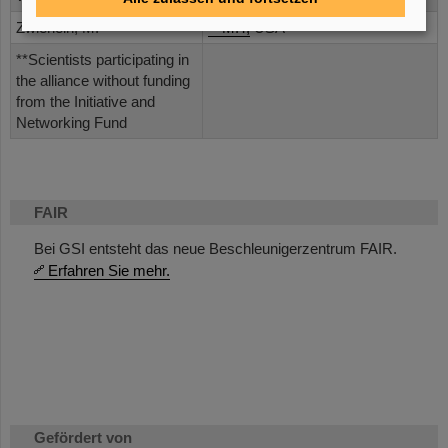
Zwierlein, M.
MIT,
USA
**Scientists participating in
the alliance without funding
from the Initiative and
Networking Fund
FAIR
Bei GSI entsteht das neue Beschleunigerzentrum FAIR.
Erfahren Sie mehr.
Gefördert von