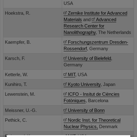
USA
Hoekstra, R.
Zernike Institute for Advanced
Materials
and
Advanced
Research Center for
Nanolithography
, The Netherlands
Kaempfer, B.
Forschungszentrum Dresden-
Rossendorf
, Germany
Karsch, F.
University of Bielefeld
,
Germany
Ketterle, W.
MIT
, USA
Kunihiro, T.
Kyoto University
, Japan
Lewenstein, M.
ICFO - Insitut de Ciències
Fotòniques
, Barcelona
Meissner, U.-G.
University of Bonn
Pethick, C.
Nordic Inst. for Theoretical
Nuclear Physics,
Denmark
Rajagopal, K.
MIT
, USA