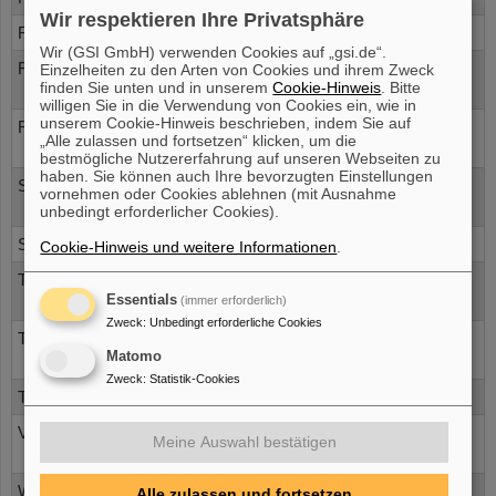
Wir respektieren Ihre Privatsphäre
Redlich, K.
University of Wroclaw
, Poland
Wir (GSI GmbH) verwenden Cookies auf „gsi.de“.
Redmer, R.
University of Rostock
,
Einzelheiten zu den Arten von Cookies und ihrem Zweck
finden Sie unten und in unserem
Cookie-Hinweis
. Bitte
Germany
willigen Sie in die Verwendung von Cookies ein, wie in
unserem Cookie-Hinweis beschrieben, indem Sie auf
Röpke, G.
University of Rostock
,
„Alle zulassen und fortsetzen“ klicken, um die
Germany
bestmögliche Nutzererfahrung auf unseren Webseiten zu
haben. Sie können auch Ihre bevorzugten Einstellungen
Schuch, R.
University of Stockholm
,
vornehmen oder Cookies ablehnen (mit Ausnahme
Sweden
unbedingt erforderlicher Cookies).
Stringari, S.
University of Trento
, Italy
Cookie-Hinweis und weitere Informationen
.
Thoma, M.
MPI für Extraterrestrische
Essentials
(immer erforderlich)
Physik
, Munich, Germany
Zweck
:
Unbedingt erforderliche Cookies
Thomas, J.E.
North Carolina State University
,
Matomo
Raleigh, USA
Zweck
:
Statistik-Cookies
Thompson, R. C.
Imperial College London
, UK
Van Kolck, B.
Universit´e Paris-Sud,
Meine Auswahl bestätigen
CNRS/IN2P3
, France
Wilczek, F.
MIT
, USA
Alle zulassen und fortsetzen