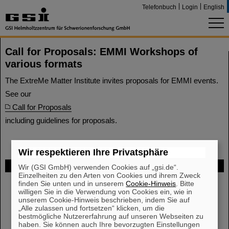
Telefonbuch
Login
English
Call for Proposals: EMMI Workshops of
various formats
The ExtreMe Matter Institute invites proposals for EMMI events.
See our
Call for Proposals
including guidelines for proposals.
Wir respektieren Ihre Privatsphäre
FAIR
Wir (GSI GmbH) verwenden Cookies auf „gsi.de“.
Einzelheiten zu den Arten von Cookies und ihrem Zweck
finden Sie unten und in unserem
Cookie-Hinweis
. Bitte
Bei GSI entsteht das neue Beschleunigerzentrum FAIR.
willigen Sie in die Verwendung von Cookies ein, wie in
Erfahren Sie mehr.
unserem Cookie-Hinweis beschrieben, indem Sie auf
„Alle zulassen und fortsetzen“ klicken, um die
bestmögliche Nutzererfahrung auf unseren Webseiten zu
haben. Sie können auch Ihre bevorzugten Einstellungen