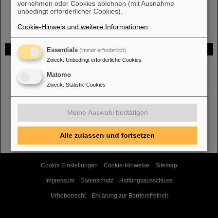
vornehmen oder Cookies ablehnen (mit Ausnahme
unbedingt erforderlicher Cookies).
Cookie-Hinweis und weitere Informationen
.
Gefördert von
Essentials
(immer erforderlich)
Zweck
:
Unbedingt erforderliche Cookies
HMWK
Matomo
Zweck
:
Statistik-Cookies
Meine Auswahl bestätigen
TMWWDG
Alle zulassen und fortsetzen
Cookie Einstellungen
Cookie-Hinweise
Sitemap
Impressum
Datenschutz
Haftungsausschluss
Urheberrecht
Erklärung zur Barrierefreiheit