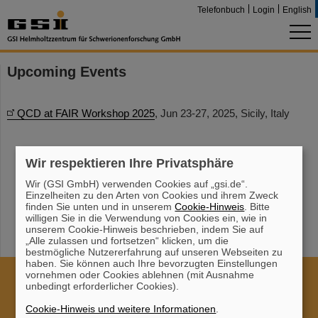
Telefonbuch
Login
English
Upcoming Events
QCD at FAIR Workshop 2025
, Jun 23-27, 2025, Sicily, Italy
Wir respektieren Ihre Privatsphäre
Wir (GSI GmbH) verwenden Cookies auf „gsi.de“.
Einzelheiten zu den Arten von Cookies und ihrem Zweck
finden Sie unten und in unserem
Cookie-Hinweis
. Bitte
willigen Sie in die Verwendung von Cookies ein, wie in
unserem Cookie-Hinweis beschrieben, indem Sie auf
„Alle zulassen und fortsetzen“ klicken, um die
bestmögliche Nutzererfahrung auf unseren Webseiten zu
haben. Sie können auch Ihre bevorzugten Einstellungen
vornehmen oder Cookies ablehnen (mit Ausnahme
Cookie Einstellungen
Cookie-Hinweise
Sitemap
unbedingt erforderlicher Cookies).
Impressum
Datenschutz
Haftungsausschluss
Cookie-Hinweis und weitere Informationen
.