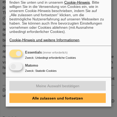
expansion of its facilities at iThemba LABS. It is therefore a
finden Sie unten und in unserem
Cookie-Hinweis
. Bitte
willigen Sie in die Verwendung von Cookies ein, wie in
partner of great potential for FAIR.
unserem Cookie-Hinweis beschrieben, indem Sie auf
The iThemba Laboratory for Accelerator Based Sciences
„Alle zulassen und fortsetzen“ klicken, um die
(iThemba LABS) is a multidisciplinary research facility that is
bestmögliche Nutzererfahrung auf unseren Webseiten zu
haben. Sie können auch Ihre bevorzugten Einstellungen
based on the development, operation and use of particle
vornehmen oder Cookies ablehnen (mit Ausnahme
accelerators and related research equipment. iThemba LABS
unbedingt erforderlicher Cookies).
brings together scientists working in the physical, medical and
Cookie-Hinweis und weitere Informationen
.
biological sciences. The facilities provide opportunities for
research in subatomic physics, material research, radiobiology,
and the research and development of unique radioisotopes for
Essentials
(immer erforderlich)
nuclear medicine and industrial applications. iThemba LABS have
Zweck
:
Unbedingt erforderliche Cookies
various collaboration agreements and joint training programs with
Matomo
higher education institutions and research laboratories around the
Zweck
:
Statistik-Cookies
world.
Öffentlichkeitsarbeit
Meine Auswahl bestätigen
Die aktuellen internen Stellenausschreibungen finden Sie auch
unter
www.gsi.de/jobsintern
Alle zulassen und fortsetzen
Gruppe PER-PAD