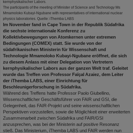
kernphysikalischer Labors.
The participants of the meeting of Minister of Science and Technology Ms
Mmamoloko Kubayi-Ngubane with representatives of international nuclear
physics laboratories. Quelle: iThemba LABS
Im November fand in Cape Town in der Republik Südafrika
die sechste internationale Konferenz zu
Kollektivbewegungen von Atomkernen unter extremen
Bedingungen (COMEX) statt. Sie wurde von der
südafrikanischen Ministerin für Wissenschaft und
Technologie Mmamoloko Kubayi-Ngubane eröffnet, die sich
zu diesem Anlass mit einer Delegation von Vertretern
kernphysikalischer Labors aus der ganzen Welt traf. Geleitet
wurde das Treffen von Professor Faïҫal Azaiez, dem Leiter
der iThemba LABS, einer Einrichtung für
Beschleunigerforschung in Südafrika.
Während des Treffens hatte Professor Paolo Giubellino,
Wissenschaftlicher Geschäftsführer von FAIR und GSI, die
Gelegenheit, das FAIR-Projekt und seine wissenschaftlichen
Perspektiven vorzustellen, sowie die Möglichkeit einer erweiterten
Zusammenarbeit zwischen Südafrika und FAIR/GSI
anzusprechen, was bei der Ministerin auf positive Resonanz
stieß. Das Ministerium, iThemba LABS und FAIR werden nun