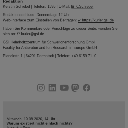
Redaktion
Kerstin Schiebel | Telefon: 1395 | E-Mail:
K.Schiebel
Redaktionsschluss: Donnerstags 12 Uhr
Web-Interface zum Einstellen von Beiträgen:
https://kurier.gsi.de
Haben Sie Kommentare oder Vorschläge zu dieser Seite, wenden Sie
sich an:
kurier@gsi.de
GSI Helmholtzzentrum für Schwerionenforschung GmbH
Facility for Antiproton and Ion Research in Europe GmbH
Planckstr. 1 | 64291 Darmstadt | Telefon: +49-6159-71- 0
instagram
linkedin
youtube
helmholtz.social
facebook
Mittwoch, 19.08.2026, 14 Uhr
Warum existiert nicht einfach nichts?
Hannah Elfner,