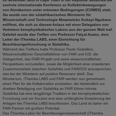
sechste internationale Konferenz zu Kollektivbewegungen
von Atomkernen unter extremen Bedingungen (COMEX) statt.
Sie wurde von der südafrikanischen Ministerin für
Wissenschaft und Technologie Mmamoloko Kubayi-Ngubane
eröffnet, die sich zu diesem Anlass mit einer Delegation von
Vertretern kernphysikalischer Labors aus der ganzen Welt traf.
Geleitet wurde das Treffen von Professor Faïҫal Azaiez, dem
Leiter der iThemba LABS, einer Einrichtung für
Beschleunigerforschung in Südafrika.
Während des Treffens hatte Professor Paolo Giubellino,
Wissenschaftlicher Geschäftsführer von FAIR und GSI, die
Gelegenheit, das FAIR-Projekt und seine wissenschaftlichen
Perspektiven vorzustellen, sowie die Möglichkeit einer erweiterten
Zusammenarbeit zwischen Südafrika und FAIR/GSI anzusprechen,
was bei der Ministerin auf positive Resonanz stieß. Das
Ministerium, iThemba LABS und FAIR werden nun gemeinsam
einen Plan für die Kollaboration erarbeiten, der letztendlich zur
direkten Beteiligung von Südafrika an FAIR führen könnte.
Südafrika hat eine langjährige Tradition in der kernphysikalischen
Forschung und vor Kurzem erst eine umfängliche Erweiterung der
Anlagen bei iThemba LABS beschlossen. Das Land ist daher ein
FAIR-Partner mit großem Potential.
Das iThemba-Labor für Beschleunigerwissenschaft (iThemba