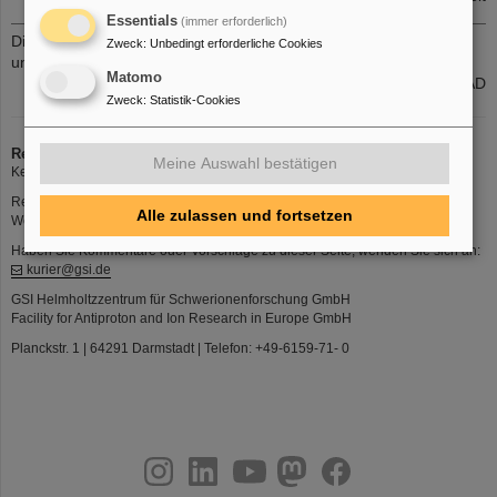
Essentials
(immer erforderlich)
Die aktuellen internen Stellenausschreibungen finden Sie auch
Zweck
:
Unbedingt erforderliche Cookies
unter
www.gsi.de/jobsintern
Matomo
Gruppe PER-PAD
Zweck
:
Statistik-Cookies
Redaktion
Meine Auswahl bestätigen
Kerstin Schiebel | Telefon: 1395 | E-Mail:
K.Schiebel
Redaktionsschluss: Donnerstags 12 Uhr
Alle zulassen und fortsetzen
Web-Interface zum Einstellen von Beiträgen:
https://kurier.gsi.de
Haben Sie Kommentare oder Vorschläge zu dieser Seite, wenden Sie sich an:
kurier@gsi.de
GSI Helmholtzzentrum für Schwerionenforschung GmbH
Facility for Antiproton and Ion Research in Europe GmbH
Planckstr. 1 | 64291 Darmstadt | Telefon: +49-6159-71- 0
instagram
linkedin
youtube
helmholtz.social
facebook