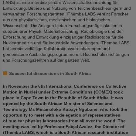
LABS) ist eine interdisziplinäre Wissenschaftseinrichtung für
Entwicklung, Betrieb und Nutzung von Teilchenbeschleunigern und
verwandten Forschungsgeräten. iThemba LABS vereint Forscher
aus der physikalischen, medizinischen und biologischen
Wissenschaft. Die Anlagen bieten Forschungsmöglichkeiten in
subatomarer Physik, Materialforschung, Radiobiologie und der
Erforschung und Entwicklung einzigartiger Radioisotope für die
Nuklearmedizin und für industrielle Anwendungen. iThemba LABS
hat bereits vielfältige Kollaborationsvereinbarungen und
gemeinsame Ausbildungsprogramme mit Hochschuleinrichtungen
und Forschungszentren auf der ganzen Welt.
Successful discussions in South Africa
In November the 6th International Conference on Collective
Motion in Nuclei under Extreme Conditions (COMEX) took
place in Cape Town in the Republic of South Afrika. It was
opened by the South African Minister of Science and
Technology Ms Mmamoloko Kubayi-Ngubane, who took the
opportunity to meet with a delegation of representatives
of nuclear physics laboratories from all over the world. The
meeting was led by Professor Faïҫal Azaiez, the Director of
iThemba LABS, which is a South African research institution