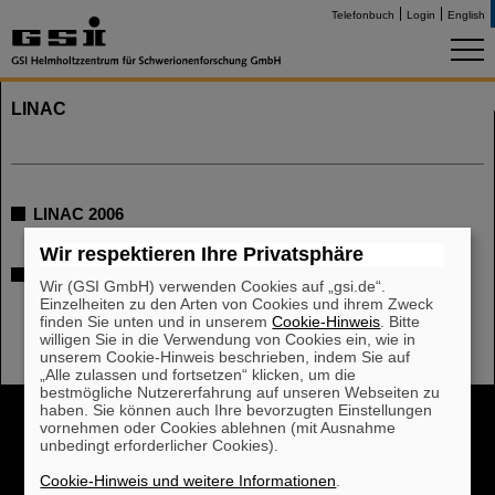
Telefonbuch
Login
English
LINAC
LINAC 2006
Wir respektieren Ihre Privatsphäre
LINAC 2008
Wir (GSI GmbH) verwenden Cookies auf „gsi.de“.
Einzelheiten zu den Arten von Cookies und ihrem Zweck
finden Sie unten und in unserem
Cookie-Hinweis
. Bitte
willigen Sie in die Verwendung von Cookies ein, wie in
unserem Cookie-Hinweis beschrieben, indem Sie auf
„Alle zulassen und fortsetzen“ klicken, um die
bestmögliche Nutzererfahrung auf unseren Webseiten zu
haben. Sie können auch Ihre bevorzugten Einstellungen
Cookie Einstellungen
Cookie-Hinweise
Sitemap
vornehmen oder Cookies ablehnen (mit Ausnahme
Impressum
Datenschutz
Haftungsausschluss
unbedingt erforderlicher Cookies).
Urheberrecht
Erklärung zur Barrierefreiheit
Cookie-Hinweis und weitere Informationen
.