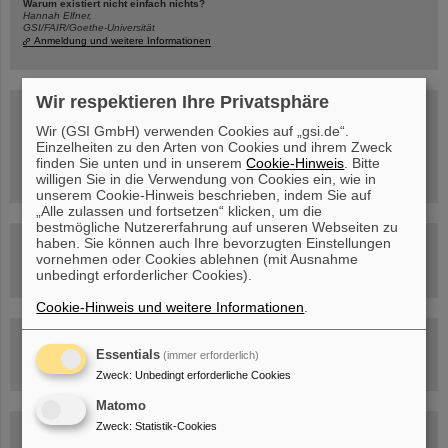
Warum existiert nicht einfach nichts?
Hannah Elfner,
GSI/FAIR/Goethe-Universität
Anmeldung und weitere Informationen
Wir respektieren Ihre Privatsphäre
SCIENCE POP-UP
geöffnet Di – Fr,
Wir (GSI GmbH) verwenden Cookies auf „gsi.de“.
12 – 17 Uhr
Einzelheiten zu den Arten von Cookies und ihrem Zweck
Sa, 11.07.26, 10:30-16:00 Uhr
finden Sie unten und in unserem
Cookie-Hinweis
. Bitte
Ernst-Ludwig-Str. 22
Innenstadt Darmstadt
willigen Sie in die Verwendung von Cookies ein, wie in
unserem Cookie-Hinweis beschrieben, indem Sie auf
„Alle zulassen und fortsetzen“ klicken, um die
bestmögliche Nutzererfahrung auf unseren Webseiten zu
haben. Sie können auch Ihre bevorzugten Einstellungen
FAIR-Trailer: Der Weg der Teilchen durch die
Beschleunigeranlage
vornehmen oder Cookies ablehnen (mit Ausnahme
unbedingt erforderlicher Cookies).
Cookie-Hinweis und weitere Informationen
.
Rundflug über die FAIR-Baustelle
Essentials
(immer erforderlich)
Zweck
:
Unbedingt erforderliche Cookies
Matomo
Zweck
:
Statistik-Cookies
Besichtigung von GSI/FAIR –
jetzt Termin buchen!