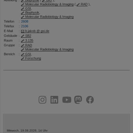
Abteilung
:
Biophysik
(
BIO
),
Molecular Radiobiology & Imaging
(
RAD
),
GSI
,
Biophysik
,
Molecular Radiobiology & Imaging
Telefon
:
2608
Telefax
:
2106
E-Mail
:
b.jakob @ gsi.de
Gebäude
:
SB2
Raum
:
3.135
Gruppe
:
RAD
Molecular Radiobiology & Imaging
Bereich
:
GSI
,
Forschung
instagram
linkedin
youtube
helmholtz.social
facebook
Mittwoch, 19.08.2026, 14 Uhr