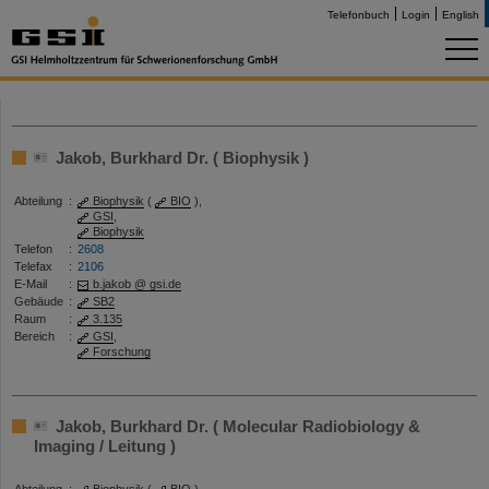
Telefonbuch
Login
English
Jakob, Burkhard Dr. ( Biophysik )
Abteilung
:
Biophysik
(
BIO
),
GSI
,
Biophysik
Telefon
:
2608
Telefax
:
2106
E-Mail
:
b.jakob @ gsi.de
Gebäude
:
SB2
Raum
:
3.135
Bereich
:
GSI
,
Forschung
Jakob, Burkhard Dr. ( Molecular Radiobiology &
Imaging / Leitung )