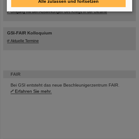
Alle zulassen und fortsetzen
Umgang mit den Auswirkungen des Kriegs in der Ukraine
GSI-FAIR Kolloquium
Aktuelle Termine
FAIR
Bei GSI entsteht das neue Beschleunigerzentrum FAIR.
Erfahren Sie mehr.