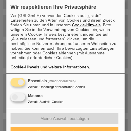
Wir respektieren Ihre Privatsphäre
Wir (GSI GmbH) verwenden Cookies auf „gsi.de“.
Einzelheiten zu den Arten von Cookies und ihrem Zweck
Rundflug über die FAIR-Baustelle
finden Sie unten und in unserem
Cookie-Hinweis
. Bitte
willigen Sie in die Verwendung von Cookies ein, wie in
unserem Cookie-Hinweis beschrieben, indem Sie auf
„Alle zulassen und fortsetzen“ klicken, um die
bestmögliche Nutzererfahrung auf unseren Webseiten zu
haben. Sie können auch Ihre bevorzugten Einstellungen
Besichtigung von GSI/FAIR –
vornehmen oder Cookies ablehnen (mit Ausnahme
jetzt Termin buchen!
unbedingt erforderlicher Cookies).
Cookie-Hinweis und weitere Informationen
.
Blog Beam On
Essentials
(immer erforderlich)
Zweck
:
Unbedingt erforderliche Cookies
Menschen
...hinter GSI und FAIR.
Matomo
Zweck
:
Statistik-Cookies
Meine Auswahl bestätigen