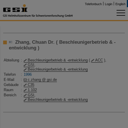
Telefonbuch
Login
English
Zhang, Chuan Dr. ( Beschleunigerbetrieb & -
entwicklung )
Abteilung
:
Beschleunigerbetrieb & -entwicklung
(
ACC
),
GSI
,
Beschleunigerbetrieb & -entwicklung
Telefon
:
1996
E-Mail
:
c.zhang @ gsi.de
Gebäude
:
C35
Raum
:
1.102
Bereich
:
GSI
,
Beschleunigerbetrieb & -entwicklung