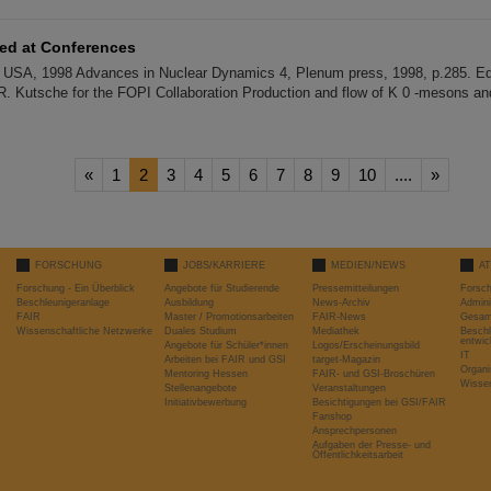
ted at Conferences
, USA, 1998 Advances in Nuclear Dynamics 4, Plenum press, 1998, p.285. E
 R. Kutsche for the FOPI Collaboration Production and flow of K 0 -mesons a
«
1
2
3
4
5
6
7
8
9
10
....
»
FORSCHUNG
JOBS/KARRIERE
MEDIEN/NEWS
A
Forschung - Ein Überblick
Angebote für Studierende
Pressemitteilungen
Forsc
Beschleunigeranlage
Ausbildung
News-Archiv
Admini
FAIR
Master / Promotionsarbeiten
FAIR-News
Gesamt
Wissenschaftliche Netzwerke
Duales Studium
Mediathek
Beschl
entwic
Angebote für Schüler*innen
Logos/Erscheinungsbild
IT
Arbeiten bei FAIR und GSI
target-Magazin
Organi
Mentoring Hessen
FAIR- und GSI-Broschüren
Wissen
Stellenangebote
Veranstaltungen
Initiativbewerbung
Besichtigungen bei GSI/FAIR
Fanshop
Ansprechpersonen
Aufgaben der Presse- und
Öffentlichkeitsarbeit