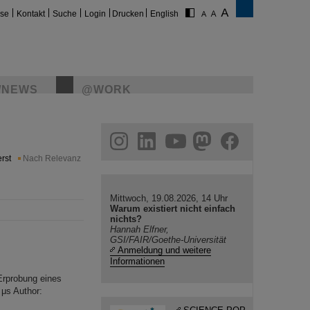
ise
Kontakt
Suche
Login
Drucken
English
/NEWS
@WORK
gram
linkedin
youtube
helmholtz.social
facebook
rst
Nach Relevanz
Mittwoch, 19.08.2026, 14 Uhr
Warum existiert nicht einfach
nichts?
Hannah Elfner,
GSI/FAIR/Goethe-Universität
Anmeldung und weitere
Informationen
rprobung eines
 μs Author: