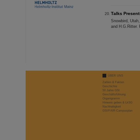
Talks Presen
Snowbird, Utah
and H.G.Ritter.
ÜBER UNS
Zahlen & Fakten
Geschichte
50 Jahre GSI
Geschäftsführung
Organigramm
Hinweis geben & LkSG
Nachhaltigkeit
GSI/FAIR-Campusplan