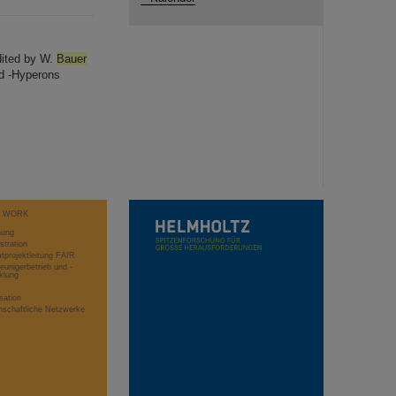
dited by W.
Bauer
nd -Hyperons
T WORK
hung
stration
projektleitung FAIR
eunigerbetrieb und -
klung
sation
schaftliche Netzwerke