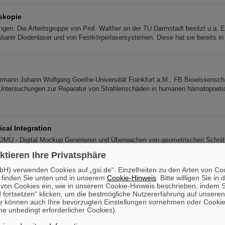
skopie
ingen. Die Arbeitsgruppe von Prof. Walther an der TU Darmstadt besitzt u.a. 
barer Diodenlaser und von Festkörperlasersystemen. Diese hat sie bereits i
rmann Johann Wolfgang Goethe-Universität Frankfurt a.M., FB Biowissensch
ntersuchungen zur Reparatur von Strahlenschäden in humanen hämatopoet
cal Integration
DMU - Digital Mockup Generieren und Überwachen von geometrischen Schnitt
, Montage- und Transporträumen aus den Funktionalspezifikationen Generiere
ktieren Ihre Privatsphäre
 A
H) verwenden Cookies auf „gsi.de“. Einzelheiten zu den Arten von Co
 finden Sie unten und in unserem
Cookie-Hinweis
. Bitte willigen Sie in 
on Cookies ein, wie in unserem Cookie-Hinweis beschrieben, indem Si
 fortsetzen“ klicken, um die bestmögliche Nutzererfahrung auf unsere
r Abschlussprüfung werden die Absolvent*innen zu einer Feierstunde einge
e können auch Ihre bevorzugten Einstellungen vornehmen oder Cooki
r neuen Auszubildenden auf der FAIR-Baustelle Am 24. November 2023 erhie
e unbedingt erforderlicher Cookies).