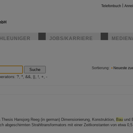
Telefonbuch
Anre
HLEUNIGER
JOBS/KARRIERE
MEDIEN
insta
Sortierung:
Neueste zue
Suche
ators: ?, *, &&, ||, !, +, -
 Thesis Hansjorg Reeg (in german) Dimensionierung, Konstruktion,
Bau
und E
ch abgeschirmten Strahltransformators mit einer Zeitkonstanten von etwa 0,5