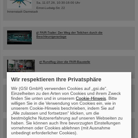
Sa, 11.07.26, 10:30-16:00 Uhr
Ernst-Ludwig-Str. 22
Innenstadt Darmstadt
FAIR-Trailer: Der Weg der Teilchen durch die
Beschleunigeranlage
Rundflug über die FAIR-Baustelle
Wir respektieren Ihre Privatsphäre
Wir (GSI GmbH) verwenden Cookies auf „gsi.de“.
Besichtigung von GSI/FAIR –
Einzelheiten zu den Arten von Cookies und ihrem Zweck
jetzt Termin buchen!
finden Sie unten und in unserem
Cookie-Hinweis
. Bitte
willigen Sie in die Verwendung von Cookies ein, wie in
unserem Cookie-Hinweis beschrieben, indem Sie auf
„Alle zulassen und fortsetzen“ klicken, um die
bestmögliche Nutzererfahrung auf unseren Webseiten zu
haben. Sie können auch Ihre bevorzugten Einstellungen
Blog Beam On
vornehmen oder Cookies ablehnen (mit Ausnahme
Menschen
...hinter GSI und FAIR.
unbedingt erforderlicher Cookies).