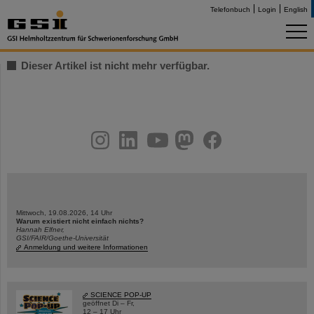
Telefonbuch
Login
English
Dieser Artikel ist nicht mehr verfügbar.
instagram
linkedin
youtube
helmholtz.social
facebook
Mittwoch, 19.08.2026, 14 Uhr
Warum existiert nicht einfach nichts?
Hannah Elfner,
GSI/FAIR/Goethe-Universität
Anmeldung und weitere Informationen
SCIENCE POP-UP
geöffnet Di – Fr,
12 – 17 Uhr