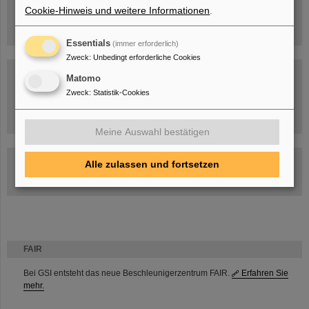
Cookie-Hinweis und weitere Informationen
.
Essentials
(immer erforderlich)
Zweck
:
Unbedingt erforderliche Cookies
Matomo
Zweck
:
Statistik-Cookies
Umgang mit den Auswirkungen des Kriegs in der Ukraine
Meine Auswahl bestätigen
GSI-FAIR Kolloquium
Alle zulassen und fortsetzen
Aktuelle Termine
FAIR
Bei GSI entsteht das neue Beschleunigerzentrum FAIR.
Erfahren Sie
mehr.