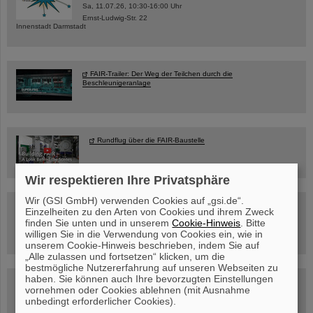
Sa, 11.07.26, 10:30-16:00 Uhr
Ernst-Ludwig-Str. 22
Innenstadt Darmstadt
FAIR-Trailer: Der Weg der Teilchen durch die
Beschleunigeranlage
Rundflug über die FAIR-Baustelle
Wir respektieren Ihre Privatsphäre
Wir (GSI GmbH) verwenden Cookies auf „gsi.de“.
Besichtigung von GSI/FAIR –
Einzelheiten zu den Arten von Cookies und ihrem Zweck
jetzt Termin buchen!
finden Sie unten und in unserem
Cookie-Hinweis
. Bitte
willigen Sie in die Verwendung von Cookies ein, wie in
unserem Cookie-Hinweis beschrieben, indem Sie auf
„Alle zulassen und fortsetzen“ klicken, um die
bestmögliche Nutzererfahrung auf unseren Webseiten zu
haben. Sie können auch Ihre bevorzugten Einstellungen
Blog Beam On
vornehmen oder Cookies ablehnen (mit Ausnahme
Menschen
...hinter GSI und FAIR.
unbedingt erforderlicher Cookies).