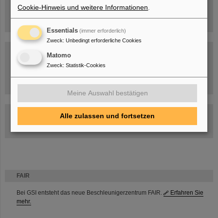
Cookie-Hinweis und weitere Informationen
.
Essentials
(immer erforderlich)
Zweck
:
Unbedingt erforderliche Cookies
Matomo
Zweck
:
Statistik-Cookies
Umgang mit den Auswirkungen des Kriegs in der Ukraine
Meine Auswahl bestätigen
GSI-FAIR Kolloquium
Alle zulassen und fortsetzen
Aktuelle Termine
FAIR
Bei GSI entsteht das neue Beschleunigerzentrum FAIR.
Erfahren Sie
mehr.