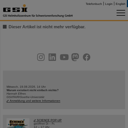
Telefonbuch
Login
English
Dieser Artikel ist nicht mehr verfügbar.
instagram
linkedin
youtube
helmholtz.social
facebook
Mittwoch, 19.08.2026, 14 Uhr
Warum existiert nicht einfach nichts?
Hannah Elfner,
GSI/FAIR/Goethe-Universität
Anmeldung und weitere Informationen
SCIENCE POP-UP
geöffnet Di – Fr,
12 – 17 Uhr