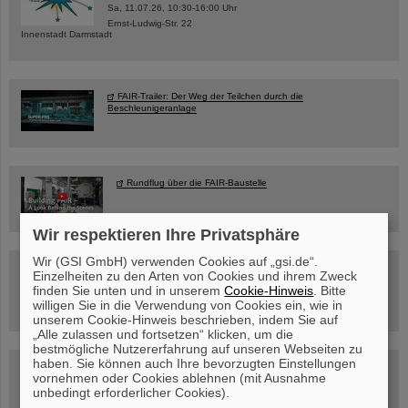
Sa, 11.07.26, 10:30-16:00 Uhr
Ernst-Ludwig-Str. 22
Innenstadt Darmstadt
FAIR-Trailer: Der Weg der Teilchen durch die
Beschleunigeranlage
Rundflug über die FAIR-Baustelle
Wir respektieren Ihre Privatsphäre
Wir (GSI GmbH) verwenden Cookies auf „gsi.de“.
Besichtigung von GSI/FAIR –
Einzelheiten zu den Arten von Cookies und ihrem Zweck
jetzt Termin buchen!
finden Sie unten und in unserem
Cookie-Hinweis
. Bitte
willigen Sie in die Verwendung von Cookies ein, wie in
unserem Cookie-Hinweis beschrieben, indem Sie auf
„Alle zulassen und fortsetzen“ klicken, um die
bestmögliche Nutzererfahrung auf unseren Webseiten zu
haben. Sie können auch Ihre bevorzugten Einstellungen
Blog Beam On
vornehmen oder Cookies ablehnen (mit Ausnahme
Menschen
...hinter GSI und FAIR.
unbedingt erforderlicher Cookies).