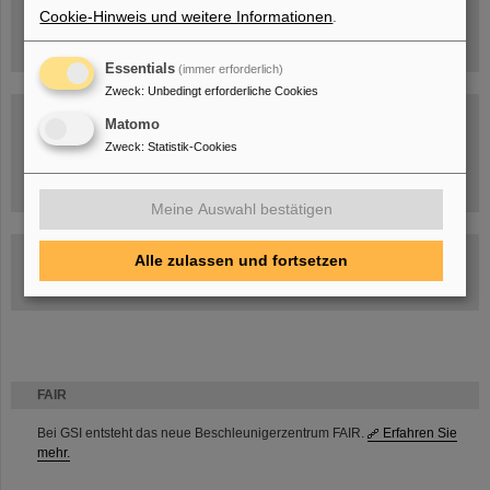
Cookie-Hinweis und weitere Informationen
.
Essentials
(immer erforderlich)
Zweck
:
Unbedingt erforderliche Cookies
Matomo
Zweck
:
Statistik-Cookies
Umgang mit den Auswirkungen des Kriegs in der Ukraine
Meine Auswahl bestätigen
GSI-FAIR Kolloquium
Alle zulassen und fortsetzen
Aktuelle Termine
FAIR
Bei GSI entsteht das neue Beschleunigerzentrum FAIR.
Erfahren Sie
mehr.