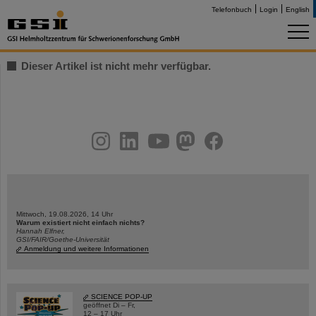
Telefonbuch
Login
English
Dieser Artikel ist nicht mehr verfügbar.
instagram
linkedin
youtube
helmholtz.social
facebook
Mittwoch, 19.08.2026, 14 Uhr
Warum existiert nicht einfach nichts?
Hannah Elfner,
GSI/FAIR/Goethe-Universität
Anmeldung und weitere Informationen
SCIENCE POP-UP
geöffnet Di – Fr,
12 – 17 Uhr