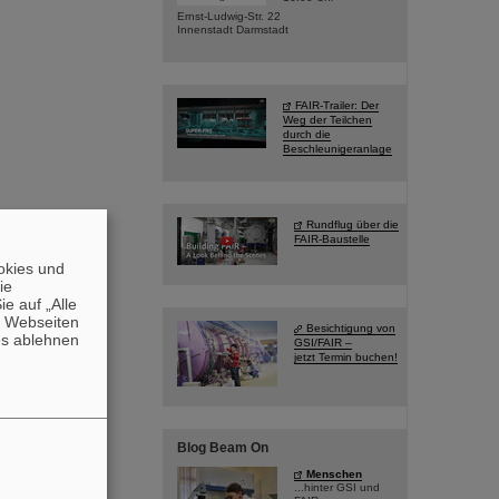
Ernst-Ludwig-Str. 22
Innenstadt Darmstadt
FAIR-Trailer: Der
Weg der Teilchen
durch die
Beschleunigeranlage
Rundflug über die
FAIR-Baustelle
okies und
die
e auf „Alle
n Webseiten
Besichtigung von
es ablehnen
GSI/FAIR –
jetzt Termin buchen!
Blog Beam On
Menschen
...hinter GSI und