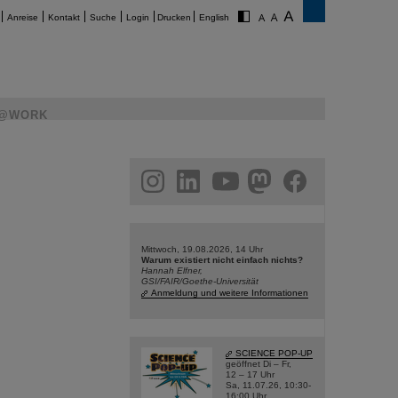
Anreise
Kontakt
Suche
Login
Drucken
English
@WORK
am
linkedin
youtube
helmholtz.social
facebook
Mittwoch, 19.08.2026, 14 Uhr
Warum existiert nicht einfach nichts?
Hannah Elfner,
GSI/FAIR/Goethe-Universität
Anmeldung und weitere Informationen
SCIENCE POP-UP
geöffnet Di – Fr,
12 – 17 Uhr
Sa, 11.07.26, 10:30-
16:00 Uhr