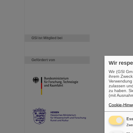
GSI ist Mitglied bei
Gefördert von
Wir respe
Wir (GSI Gmb
ihrem Zweck
Verwendung v
zulassen und
zu haben. Si
(mit Ausnahm
Cookie-Hinwe
Ess
Zwe