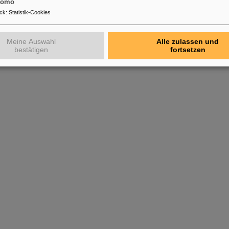
tomo
ck
:
Statistik-Cookies
Meine Auswahl
Alle zulassen und
bestätigen
fortsetzen