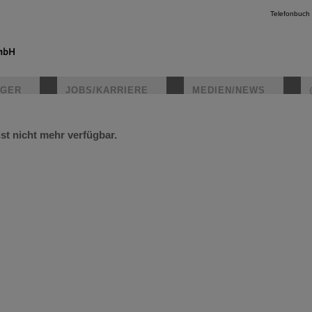
Telefonbuch
IGER
JOBS/KARRIERE
MEDIEN/NEWS
ist nicht mehr verfügbar.
instagr