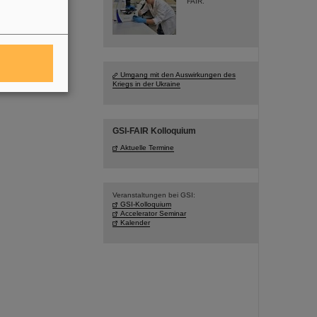
FAIR.
Umgang mit den Auswirkungen des
Kriegs in der Ukraine
GSI-FAIR Kolloquium
Aktuelle Termine
Veranstaltungen bei GSI:
GSI-Kolloquium
Accelerator Seminar
Kalender