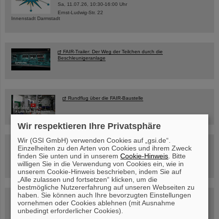
Sa, 11.07.26, 10:30-16:00 Uhr
Ernst-Ludwig-Str. 22
Innenstadt Darmstadt
FAIR-Trailer: Der Weg der Teilchen durch die
Beschleunigeranlage
Rundflug über die FAIR-Baustelle
Wir respektieren Ihre Privatsphäre
Wir (GSI GmbH) verwenden Cookies auf „gsi.de“.
Besichtigung von GSI/FAIR –
Einzelheiten zu den Arten von Cookies und ihrem Zweck
jetzt Termin buchen!
finden Sie unten und in unserem
Cookie-Hinweis
. Bitte
willigen Sie in die Verwendung von Cookies ein, wie in
unserem Cookie-Hinweis beschrieben, indem Sie auf
„Alle zulassen und fortsetzen“ klicken, um die
bestmögliche Nutzererfahrung auf unseren Webseiten zu
haben. Sie können auch Ihre bevorzugten Einstellungen
Blog Beam On
vornehmen oder Cookies ablehnen (mit Ausnahme
Menschen
...hinter GSI und FAIR.
unbedingt erforderlicher Cookies).