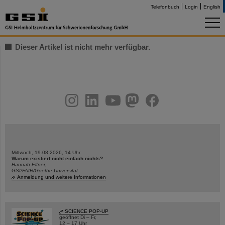
Telefonbuch
Login
English
Dieser Artikel ist nicht mehr verfügbar.
instagram
linkedin
youtube
helmholtz.social
facebook
Mittwoch, 19.08.2026, 14 Uhr
Warum existiert nicht einfach nichts?
Hannah Elfner,
GSI/FAIR/Goethe-Universität
Anmeldung und weitere Informationen
SCIENCE POP-UP
geöffnet Di – Fr,
12 – 17 Uhr