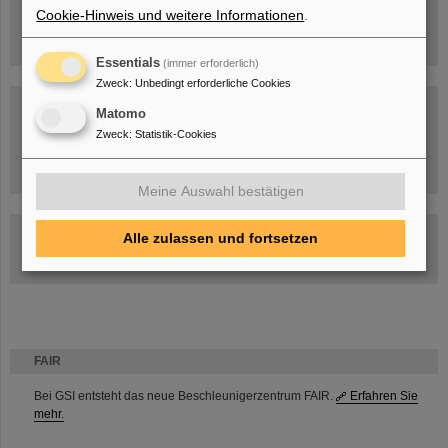
Cookie-Hinweis und weitere Informationen
.
Essentials
(immer erforderlich)
Zweck
:
Unbedingt erforderliche Cookies
Matomo
Zweck
:
Statistik-Cookies
Umgang mit den Auswirkungen des Kriegs in der Ukraine
Meine Auswahl bestätigen
GSI-FAIR Kolloquium
Alle zulassen und fortsetzen
Aktuelle Termine
FAIR
Bei GSI entsteht das neue Beschleunigerzentrum FAIR.
Erfahren Sie
mehr.