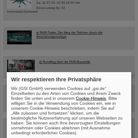
Sa, 11.07.26, 10:30-16:00 Uhr
Ernst-Ludwig-Str. 22
Innenstadt Darmstadt
FAIR-Trailer: Der Weg der Teilchen durch die
Beschleunigeranlage
Rundflug über die FAIR-Baustelle
Wir respektieren Ihre Privatsphäre
Wir (GSI GmbH) verwenden Cookies auf „gsi.de“.
Besichtigung von GSI/FAIR –
Einzelheiten zu den Arten von Cookies und ihrem Zweck
jetzt Termin buchen!
finden Sie unten und in unserem
Cookie-Hinweis
. Bitte
willigen Sie in die Verwendung von Cookies ein, wie in
unserem Cookie-Hinweis beschrieben, indem Sie auf
„Alle zulassen und fortsetzen“ klicken, um die
bestmögliche Nutzererfahrung auf unseren Webseiten zu
haben. Sie können auch Ihre bevorzugten Einstellungen
Blog Beam On
vornehmen oder Cookies ablehnen (mit Ausnahme
Menschen
...hinter GSI und FAIR.
unbedingt erforderlicher Cookies).