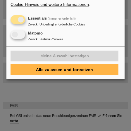
Cookie-Hinweis und weitere Informationen
.
Essentials
(immer erforderlich)
Zweck
:
Unbedingt erforderliche Cookies
Matomo
Zweck
:
Statistik-Cookies
Umgang mit den Auswirkungen des Kriegs in der Ukraine
Meine Auswahl bestätigen
GSI-FAIR Kolloquium
Alle zulassen und fortsetzen
Aktuelle Termine
FAIR
Bei GSI entsteht das neue Beschleunigerzentrum FAIR.
Erfahren Sie
mehr.