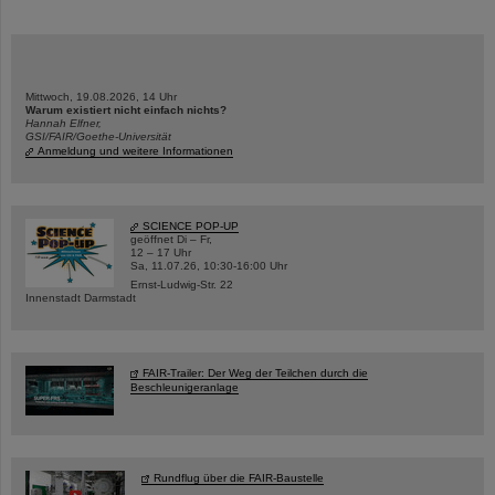
Mittwoch, 19.08.2026, 14 Uhr
Warum existiert nicht einfach nichts?
Hannah Elfner,
GSI/FAIR/Goethe-Universität
Anmeldung und weitere Informationen
SCIENCE POP-UP
geöffnet Di – Fr,
12 – 17 Uhr
Sa, 11.07.26, 10:30-16:00 Uhr
Ernst-Ludwig-Str. 22
Innenstadt Darmstadt
FAIR-Trailer: Der Weg der Teilchen durch die
Beschleunigeranlage
Rundflug über die FAIR-Baustelle