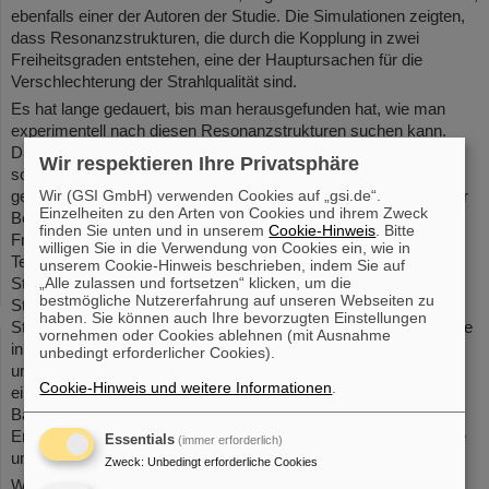
ebenfalls einer der Autoren der Studie. Die Simulationen zeigten,
dass Resonanzstrukturen, die durch die Kopplung in zwei
Freiheitsgraden entstehen, eine der Hauptursachen für die
Verschlechterung der Strahlqualität sind.
Es hat lange gedauert, bis man herausgefunden hat, wie man
experimentell nach diesen Resonanzstrukturen suchen kann.
Das liegt daran, dass sie vierdimensional sind und der Strahl
Wir respektieren Ihre Privatsphäre
sowohl in der horizontalen als auch in der vertikalen Ebene
Wir (GSI GmbH) verwenden Cookies auf „gsi.de“.
gemessen werden muss, um zu sehen, ob sie existieren. „In der
Einzelheiten zu den Arten von Cookies und ihrem Zweck
Beschleunigerphysik wird oft nur in einer Ebene gedacht“, fügt
finden Sie unten und in unserem
Cookie-Hinweis
. Bitte
Franchetti hinzu. Um zu messen, wie sich Resonanzen auf die
willigen Sie in die Verwendung von Cookies ein, wie in
Teilchenbewegung auswirken, verwendeten die Forschenden
unserem Cookie-Hinweis beschrieben, indem Sie auf
„Alle zulassen und fortsetzen“ klicken, um die
Strahlpositionsmonitore rund um das SPS. Bei etwa 3000
bestmögliche Nutzererfahrung auf unseren Webseiten zu
Strahldurchgängen wurde gemessen, ob sich die Teilchen im
haben. Sie können auch Ihre bevorzugten Einstellungen
Strahl sowohl in der horizontalen als auch in der vertikalen Ebene
vornehmen oder Cookies ablehnen (mit Ausnahme
in der Mitte oder weiter seitlich befanden. „Das Besondere an
unbedingt erforderlicher Cookies).
unseren jüngsten Ergebnissen ist, dass sie zeigen, wie sich
Cookie-Hinweis und weitere Informationen
.
einzelne Teilchen in einer gekoppelten Resonanz verhalten“, so
Bartosik weiter. „Wir können zeigen, dass die experimentellen
Ergebnisse mit dem übereinstimmen, was aufgrund von Theorie
Essentials
(immer erforderlich)
und Simulation vorhergesagt wurde.“
Zweck
:
Unbedingt erforderliche Cookies
Während die Existenz der gekoppelten Resonanzstrukturen nun