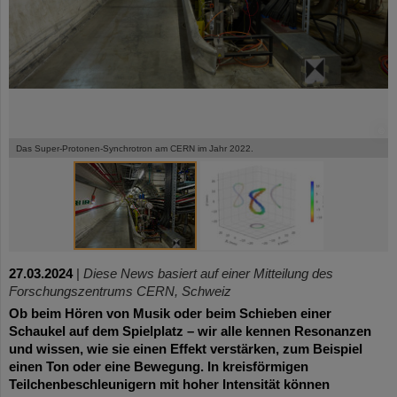
©
©
Das Super-Protonen-Synchrotron am CERN im Jahr 2022.
27.03.2024
|
Diese News basiert auf einer Mitteilung des
Forschungszentrums CERN, Schweiz
Ob beim Hören von Musik oder beim Schieben einer
Schaukel auf dem Spielplatz – wir alle kennen Resonanzen
und wissen, wie sie einen Effekt verstärken, zum Beispiel
einen Ton oder eine Bewegung. In kreisförmigen
Teilchenbeschleunigern mit hoher Intensität können