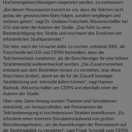
Hochenergiebeschleunigern eingesetzt werden, zu verbessern.
„Bei diesen Resonanzen kommt es vor, dass die Teilchen nicht
genau der gewünschten Bahn folgen, sondern wegfliegen und
verloren gehen“, sagt Dr. Giuliano Franchetti, Wissenschaftler bei
GSI und einer der Autoren der Studie. „Das führt zu einer
Beeinträchtigung des Strahls und erschwert das Erreichen der
erforderlichen Strahlparameter.“
Die Idee, nach der Ursache dafür zu suchen, entstand 2002, als
Forschende bei GSI und CERN feststellten, dass die
Teilchenverluste zunahmen, als die Beschleuniger für eine höhere
Strahlintensität weiterentwickelt wurden. „Die Zusammenarbeit
entstand aus dem Bestreben heraus zu verstehen, was diese
Maschinen limitiert, damit wir die für die Zukunft benötigte
Strahlleistung und -intensität liefern können", sagt Hannes
Bartosik, Wissenschaftler am CERN und ebenfalls einer der
Autoren der Studie.
Über viele Jahre hinweg wurden Theorien und Simulationen
entwickelt, um herauszufinden, wie Resonanzen die
Teilchenbewegung in hochintensiven Strahlen beeinflussen. „Es
erforderte einen enormen Simulationsaufwand von großen
Beschleunigerteams, um die Auswirkungen der Resonanzen auf
die Strahlstabilität zu verstehen“, sagt Frank Schmidt vom CERN,