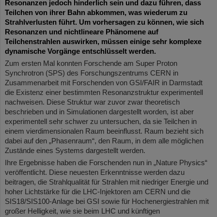
Resonanzen jedoch hinderlich sein und dazu führen, dass
Teilchen von ihrer Bahn abkommen, was wiederum zu
Strahlverlusten führt. Um vorhersagen zu können, wie sich
Resonanzen und nichtlineare Phänomene auf
Teilchenstrahlen auswirken, müssen einige sehr komplexe
dynamische Vorgänge entschlüsselt werden.
Zum ersten Mal konnten Forschende am Super Proton
Synchrotron (SPS) des Forschungszentrums CERN in
Zusammenarbeit mit Forschenden von GSI/FAIR in Darmstadt
die Existenz einer bestimmten Resonanzstruktur experimentell
nachweisen. Diese Struktur war zuvor zwar theoretisch
beschrieben und in Simulationen dargestellt worden, ist aber
experimentell sehr schwer zu untersuchen, da sie Teilchen in
einem vierdimensionalen Raum beeinflusst. Raum bezieht sich
dabei auf den „Phasenraum“, den Raum, in dem alle möglichen
Zustände eines Systems dargestellt werden.
Ihre Ergebnisse haben die Forschenden nun in „Nature Physics“
veröffentlicht. Diese neuesten Erkenntnisse werden dazu
beitragen, die Strahlqualität für Strahlen mit niedriger Energie und
hoher Lichtstärke für die LHC-Injektoren am CERN und die
SIS18/SIS100-Anlage bei GSI sowie für Hochenergiestrahlen mit
großer Helligkeit, wie sie beim LHC und künftigen