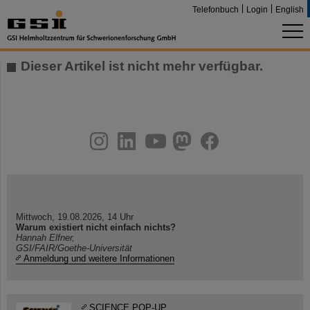
Telefonbuch
Login
English
Dieser Artikel ist nicht mehr verfügbar.
instagram
linkedin
youtube
helmholtz.social
facebook
Mittwoch, 19.08.2026, 14 Uhr
Warum existiert nicht einfach nichts?
Hannah Elfner,
GSI/FAIR/Goethe-Universität
Anmeldung und weitere Informationen
SCIENCE POP-UP