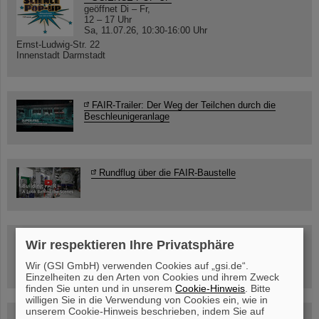
geöffnet Di – Fr,
12 – 17 Uhr
Sa, 11.07.26, 10:30-16:00 Uhr
Ernst-Ludwig-Str. 22
Innenstadt Darmstadt
FAIR-Trailer: Der Weg der Teilchen durch die
Beschleunigeranlage
Rundflug über die FAIR-Baustelle
Besichtigung von GSI/FAIR –
Wir respektieren Ihre Privatsphäre
jetzt Termin buchen!
Wir (GSI GmbH) verwenden Cookies auf „gsi.de“.
Einzelheiten zu den Arten von Cookies und ihrem Zweck
finden Sie unten und in unserem
Cookie-Hinweis
. Bitte
willigen Sie in die Verwendung von Cookies ein, wie in
unserem Cookie-Hinweis beschrieben, indem Sie auf
Blog Beam On