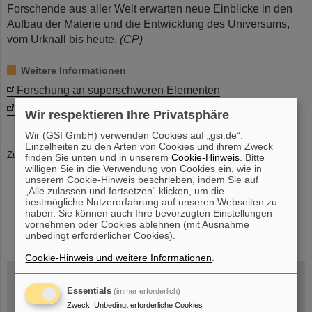
Forschende aus aller Welt erwarten neue Einblicke in den
Aufbau der Materie und die Entwicklung des Universums,
vom Urknall bis heute.
(CP)
Weitere Informationen
Forschung an superschweren Elementen
FAIR
Wir respektieren Ihre Privatsphäre
Wir (GSI GmbH) verwenden Cookies auf „gsi.de“.
Einzelheiten zu den Arten von Cookies und ihrem Zweck
Zurück
finden Sie unten und in unserem
Cookie-Hinweis
. Bitte
willigen Sie in die Verwendung von Cookies ein, wie in
unserem Cookie-Hinweis beschrieben, indem Sie auf
„Alle zulassen und fortsetzen“ klicken, um die
bestmögliche Nutzererfahrung auf unseren Webseiten zu
haben. Sie können auch Ihre bevorzugten Einstellungen
instagram
linkedin
youtube
helmholtz.social
facebook
vornehmen oder Cookies ablehnen (mit Ausnahme
unbedingt erforderlicher Cookies).
Cookie-Hinweis und weitere Informationen
.
Essentials
(immer erforderlich)
Mittwoch, 19.08.2026, 14 Uhr
Zweck
:
Unbedingt erforderliche Cookies