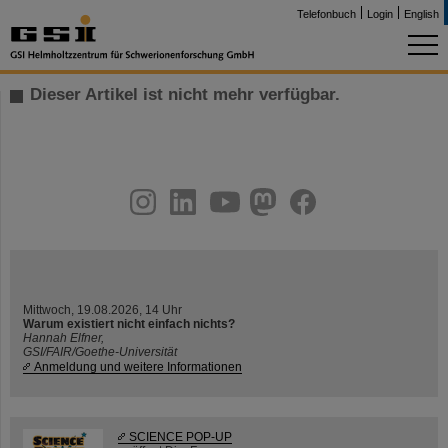
Telefonbuch
Login
English
Dieser Artikel ist nicht mehr verfügbar.
instagram
linkedin
youtube
helmholtz.social
facebook
Mittwoch, 19.08.2026, 14 Uhr
Warum existiert nicht einfach nichts?
Hannah Elfner,
GSI/FAIR/Goethe-Universität
Anmeldung und weitere Informationen
SCIENCE POP-UP