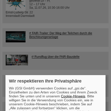
geöffnet Di – Fr,
12 – 17 Uhr
Sa, 11.07.26, 10:30-16:00 Uhr
Ernst-Ludwig-Str. 22
Innenstadt Darmstadt
FAIR-Trailer: Der Weg der Teilchen durch die
Beschleunigeranlage
Rundflug über die FAIR-Baustelle
Besichtigung von GSI/FAIR –
Wir respektieren Ihre Privatsphäre
jetzt Termin buchen!
Wir (GSI GmbH) verwenden Cookies auf „gsi.de“.
Einzelheiten zu den Arten von Cookies und ihrem Zweck
finden Sie unten und in unserem
Cookie-Hinweis
. Bitte
willigen Sie in die Verwendung von Cookies ein, wie in
unserem Cookie-Hinweis beschrieben, indem Sie auf
Blog Beam On
„Alle zulassen und fortsetzen“ klicken, um die