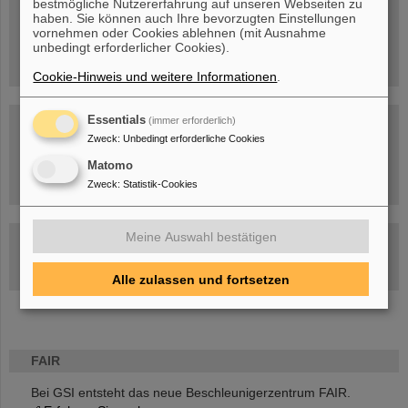
bestmögliche Nutzererfahrung auf unseren Webseiten zu
Menschen
...hinter GSI und FAIR.
haben. Sie können auch Ihre bevorzugten Einstellungen
vornehmen oder Cookies ablehnen (mit Ausnahme
unbedingt erforderlicher Cookies).
Cookie-Hinweis und weitere Informationen
.
Essentials
(immer erforderlich)
Zweck
:
Unbedingt erforderliche Cookies
Matomo
Umgang mit den Auswirkungen des Kriegs in der Ukraine
Zweck
:
Statistik-Cookies
Meine Auswahl bestätigen
GSI-FAIR Kolloquium
Aktuelle Termine
Alle zulassen und fortsetzen
FAIR
Bei GSI entsteht das neue Beschleunigerzentrum FAIR.