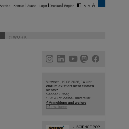
Anreise
Kontakt
Suche
Login
Drucken
English
@WORK
ram
linkedin
youtube
helmholtz.social
facebook
Mittwoch, 19.08.2026, 14 Uhr
Warum existiert nicht einfach
nichts?
Hannah Elfner,
GSI/FAIR/Goethe-Universität
Anmeldung und weitere
Informationen
SCIENCE POP-