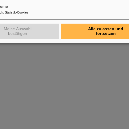
tomo
ck
:
Statistik-Cookies
Meine Auswahl
Alle zulassen und
bestätigen
fortsetzen