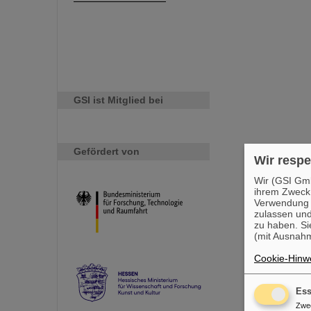
GSI ist Mitglied bei
Gefördert von
Wir respe
Wir (GSI Gmb
ihrem Zweck
Verwendung v
zulassen und
zu haben. Si
(mit Ausnahm
Cookie-Hinwe
Ess
Zwe