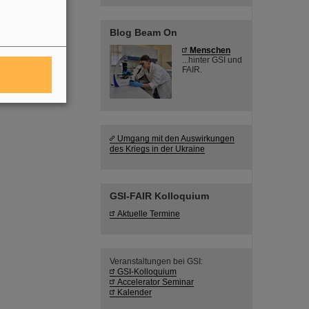
Blog Beam On
Menschen
...hinter GSI und
FAIR.
Umgang mit den Auswirkungen
des Kriegs in der Ukraine
GSI-FAIR Kolloquium
Aktuelle Termine
Veranstaltungen bei GSI:
GSI-Kolloquium
Accelerator Seminar
Kalender