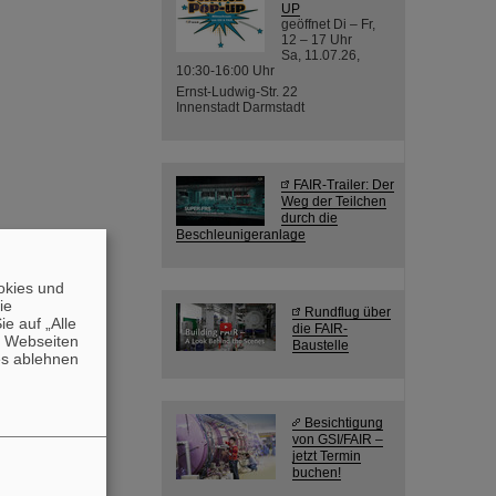
UP
geöffnet Di – Fr,
12 – 17 Uhr
Sa, 11.07.26,
10:30-16:00 Uhr
Ernst-Ludwig-Str. 22
Innenstadt Darmstadt
FAIR-Trailer: Der
Weg der Teilchen
durch die
Beschleunigeranlage
okies und
die
Rundflug über
e auf „Alle
die FAIR-
n Webseiten
Baustelle
es ablehnen
Besichtigung
von GSI/FAIR –
jetzt Termin
buchen!