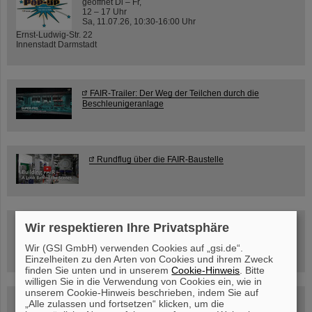
geöffnet Di – Fr,
12 – 17 Uhr
Sa, 11.07.26, 10:30-16:00 Uhr
Ernst-Ludwig-Str. 22
Innenstadt Darmstadt
FAIR-Trailer: Der Weg der Teilchen durch die
Beschleunigeranlage
Rundflug über die FAIR-Baustelle
Besichtigung von GSI/FAIR –
Wir respektieren Ihre Privatsphäre
jetzt Termin buchen!
Wir (GSI GmbH) verwenden Cookies auf „gsi.de“.
Einzelheiten zu den Arten von Cookies und ihrem Zweck
finden Sie unten und in unserem
Cookie-Hinweis
. Bitte
willigen Sie in die Verwendung von Cookies ein, wie in
unserem Cookie-Hinweis beschrieben, indem Sie auf
Blog Beam On
„Alle zulassen und fortsetzen“ klicken, um die