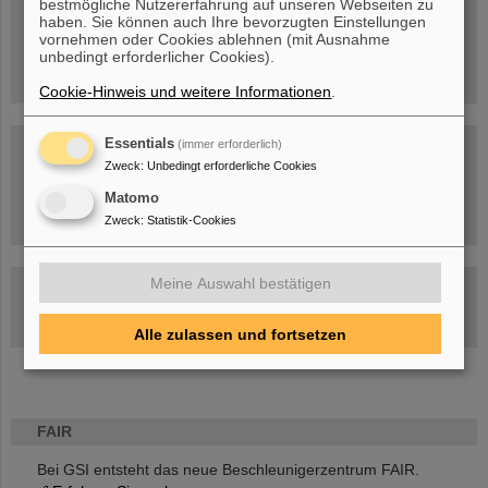
bestmögliche Nutzererfahrung auf unseren Webseiten zu
Menschen
...hinter GSI und FAIR.
haben. Sie können auch Ihre bevorzugten Einstellungen
vornehmen oder Cookies ablehnen (mit Ausnahme
unbedingt erforderlicher Cookies).
Cookie-Hinweis und weitere Informationen
.
Essentials
(immer erforderlich)
Zweck
:
Unbedingt erforderliche Cookies
Matomo
Umgang mit den Auswirkungen des Kriegs in der Ukraine
Zweck
:
Statistik-Cookies
Meine Auswahl bestätigen
GSI-FAIR Kolloquium
Aktuelle Termine
Alle zulassen und fortsetzen
FAIR
Bei GSI entsteht das neue Beschleunigerzentrum FAIR.