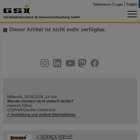
Telefonbuch
Login
English
Dieser Artikel ist nicht mehr verfügbar.
instagram
linkedin
youtube
helmholtz.social
facebook
Mittwoch, 19.08.2026, 14 Uhr
Warum existiert nicht einfach nichts?
Hannah Elfner,
GSI/FAIR/Goethe-Universität
Anmeldung und weitere Informationen
SCIENCE POP-UP