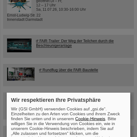
geöffnet Di – Fr,
12 – 17 Uhr
Sa, 11.07.26, 10:30-16:00 Uhr
Ernst-Ludwig-Str. 22
Innenstadt Darmstadt
FAIR-Trailer: Der Weg der Teilchen durch die
Beschleunigeranlage
Rundflug über die FAIR-Baustelle
Besichtigung von GSI/FAIR –
Wir respektieren Ihre Privatsphäre
jetzt Termin buchen!
Wir (GSI GmbH) verwenden Cookies auf „gsi.de“.
Einzelheiten zu den Arten von Cookies und ihrem Zweck
finden Sie unten und in unserem
Cookie-Hinweis
. Bitte
willigen Sie in die Verwendung von Cookies ein, wie in
unserem Cookie-Hinweis beschrieben, indem Sie auf
Blog Beam On
„Alle zulassen und fortsetzen“ klicken, um die