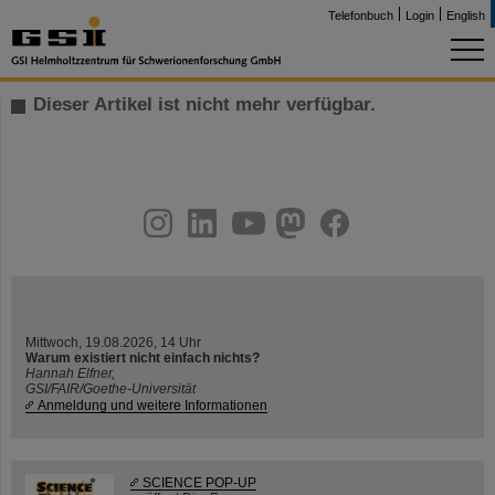
Telefonbuch
Login
English
Dieser Artikel ist nicht mehr verfügbar.
instagram
linkedin
youtube
helmholtz.social
facebook
Mittwoch, 19.08.2026, 14 Uhr
Warum existiert nicht einfach nichts?
Hannah Elfner,
GSI/FAIR/Goethe-Universität
Anmeldung und weitere Informationen
SCIENCE POP-UP