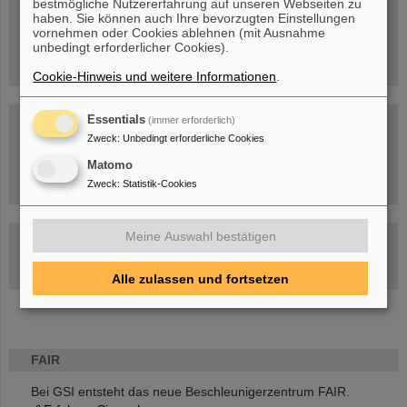
bestmögliche Nutzererfahrung auf unseren Webseiten zu
Menschen
...hinter GSI und FAIR.
haben. Sie können auch Ihre bevorzugten Einstellungen
vornehmen oder Cookies ablehnen (mit Ausnahme
unbedingt erforderlicher Cookies).
Cookie-Hinweis und weitere Informationen
.
Essentials
(immer erforderlich)
Zweck
:
Unbedingt erforderliche Cookies
Matomo
Umgang mit den Auswirkungen des Kriegs in der Ukraine
Zweck
:
Statistik-Cookies
Meine Auswahl bestätigen
GSI-FAIR Kolloquium
Aktuelle Termine
Alle zulassen und fortsetzen
FAIR
Bei GSI entsteht das neue Beschleunigerzentrum FAIR.