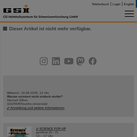
Telefonbuch
Login
English
Dieser Artikel ist nicht mehr verfügbar.
instagram
linkedin
youtube
helmholtz.social
facebook
Mittwoch, 19.08.2026, 14 Uhr
Warum existiert nicht einfach nichts?
Hannah Elfner,
GSI/FAIR/Goethe-Universität
Anmeldung und weitere Informationen
SCIENCE POP-UP
geöffnet Di – Fr,
12 – 17 Uhr