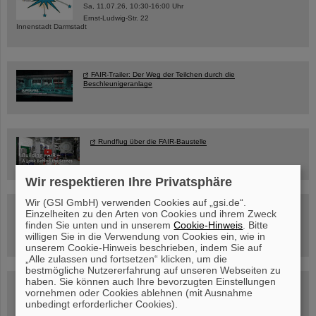
Sa, 11.07.26, 10:30-16:00 Uhr
Ernst-Ludwig-Str. 22
Innenstadt Darmstadt
FAIR-Trailer: Der Weg der Teilchen durch die
Beschleunigeranlage
Rundflug über die FAIR-Baustelle
Wir respektieren Ihre Privatsphäre
Wir (GSI GmbH) verwenden Cookies auf „gsi.de“.
Besichtigung von GSI/FAIR –
Einzelheiten zu den Arten von Cookies und ihrem Zweck
jetzt Termin buchen!
finden Sie unten und in unserem
Cookie-Hinweis
. Bitte
willigen Sie in die Verwendung von Cookies ein, wie in
unserem Cookie-Hinweis beschrieben, indem Sie auf
„Alle zulassen und fortsetzen“ klicken, um die
bestmögliche Nutzererfahrung auf unseren Webseiten zu
haben. Sie können auch Ihre bevorzugten Einstellungen
Blog Beam On
vornehmen oder Cookies ablehnen (mit Ausnahme
Menschen
...hinter GSI und FAIR.
unbedingt erforderlicher Cookies).