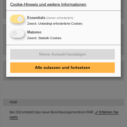
Cookie-Hinweis und weitere Informationen
.
Essentials
(immer erforderlich)
Zweck
:
Unbedingt erforderliche Cookies
Matomo
Zweck
:
Statistik-Cookies
Umgang mit den Auswirkungen des Kriegs in der Ukraine
Meine Auswahl bestätigen
GSI-FAIR Kolloquium
Alle zulassen und fortsetzen
Aktuelle Termine
FAIR
Bei GSI entsteht das neue Beschleunigerzentrum FAIR.
Erfahren Sie
mehr.