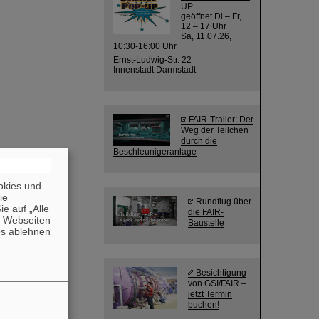
UP
geöffnet Di – Fr,
12 – 17 Uhr
Sa, 11.07.26,
10:30-16:00 Uhr
Ernst-Ludwig-Str. 22
Innenstadt Darmstadt
FAIR-Trailer: Der
Weg der Teilchen
durch die
Beschleunigeranlage
okies und
die
Rundflug über
e auf „Alle
die FAIR-
n Webseiten
Baustelle
es ablehnen
Besichtigung
von GSI/FAIR –
jetzt Termin
buchen!