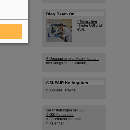
Blog Beam On
Menschen
...hinter GSI und
FAIR.
Umgang mit den Auswirkungen
des Kriegs in der Ukraine
GSI-FAIR Kolloquium
Aktuelle Termine
Veranstaltungen bei GSI:
GSI-Kolloquium
Accelerator Seminar
Kalender