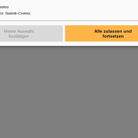
tomo
ck
:
Statistik-Cookies
Meine Auswahl
Alle zulassen und
bestätigen
fortsetzen