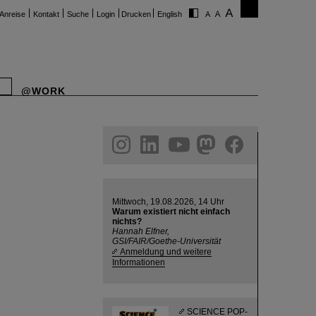
Anreise
Kontakt
Suche
Login
Drucken
English
@WORK
ram
linkedin
youtube
helmholtz.social
facebook
Mittwoch, 19.08.2026, 14 Uhr
Warum existiert nicht einfach
nichts?
Hannah Elfner,
GSI/FAIR/Goethe-Universität
Anmeldung und weitere
Informationen
SCIENCE POP-