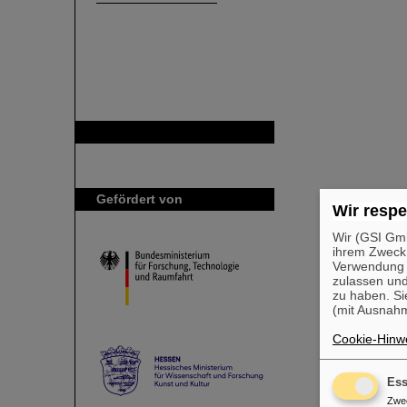
GSI ist Mitglied bei
Gefördert von
Wir respe
Wir (GSI Gmb
ihrem Zweck
Verwendung v
zulassen und
zu haben. Si
(mit Ausnahm
Cookie-Hinwe
Ess
Zwe