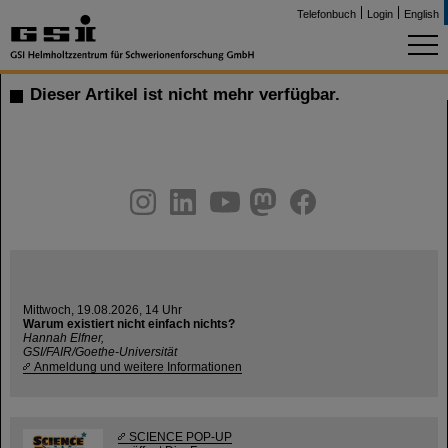
Telefonbuch
Login
English
Dieser Artikel ist nicht mehr verfügbar.
instagram
linkedin
youtube
helmholtz.social
facebook
Mittwoch, 19.08.2026, 14 Uhr
Warum existiert nicht einfach nichts?
Hannah Elfner,
GSI/FAIR/Goethe-Universität
Anmeldung und weitere Informationen
SCIENCE POP-UP