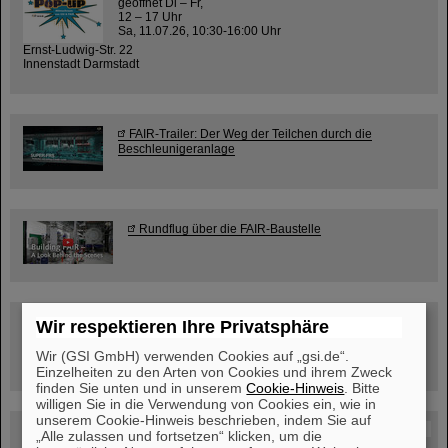
geöffnet Di – Fr,
12 – 17 Uhr
Sa, 11.07.26, 10:30-16:00 Uhr
Ernst-Ludwig-Str. 22
Innenstadt Darmstadt
FAIR-Trailer: Der Weg der Teilchen durch die
Beschleunigeranlage
Rundflug über die FAIR-Baustelle
Besichtigung von GSI/FAIR –
Wir respektieren Ihre Privatsphäre
jetzt Termin buchen!
Wir (GSI GmbH) verwenden Cookies auf „gsi.de“.
Einzelheiten zu den Arten von Cookies und ihrem Zweck
finden Sie unten und in unserem
Cookie-Hinweis
. Bitte
willigen Sie in die Verwendung von Cookies ein, wie in
unserem Cookie-Hinweis beschrieben, indem Sie auf
Blog Beam On
„Alle zulassen und fortsetzen“ klicken, um die