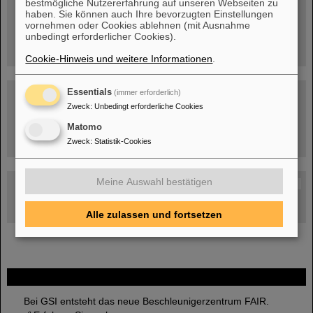
bestmögliche Nutzererfahrung auf unseren Webseiten zu
Menschen
...hinter GSI und FAIR.
haben. Sie können auch Ihre bevorzugten Einstellungen
vornehmen oder Cookies ablehnen (mit Ausnahme
unbedingt erforderlicher Cookies).
Cookie-Hinweis und weitere Informationen
.
Essentials
(immer erforderlich)
Zweck
:
Unbedingt erforderliche Cookies
Matomo
Umgang mit den Auswirkungen des Kriegs in der Ukraine
Zweck
:
Statistik-Cookies
Meine Auswahl bestätigen
GSI-FAIR Kolloquium
Aktuelle Termine
Alle zulassen und fortsetzen
FAIR
Bei GSI entsteht das neue Beschleunigerzentrum FAIR.