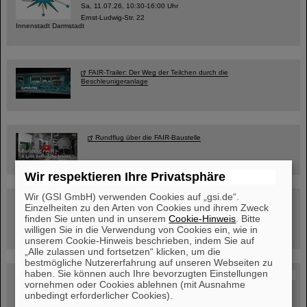
Sa, 11.07.26, 10:30-16:00 Uhr
Ernst-Ludwig-Str. 22
Innenstadt Darmstadt
FAIR-Trailer: Der Weg der Teilchen durch die
Beschleunigeranlage
Rundflug über die FAIR-Baustelle
Wir respektieren Ihre Privatsphäre
Wir (GSI GmbH) verwenden Cookies auf „gsi.de“.
Besichtigung von GSI/FAIR –
Einzelheiten zu den Arten von Cookies und ihrem Zweck
jetzt Termin buchen!
finden Sie unten und in unserem
Cookie-Hinweis
. Bitte
willigen Sie in die Verwendung von Cookies ein, wie in
unserem Cookie-Hinweis beschrieben, indem Sie auf
„Alle zulassen und fortsetzen“ klicken, um die
bestmögliche Nutzererfahrung auf unseren Webseiten zu
haben. Sie können auch Ihre bevorzugten Einstellungen
Blog Beam On
vornehmen oder Cookies ablehnen (mit Ausnahme
Menschen
...hinter GSI und FAIR.
unbedingt erforderlicher Cookies).