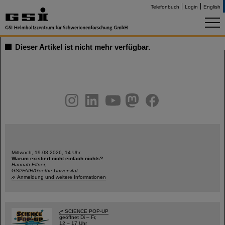
Telefonbuch
Login
English
Dieser Artikel ist nicht mehr verfügbar.
instagram
linkedin
youtube
helmholtz.social
facebook
Mittwoch, 19.08.2026, 14 Uhr
Warum existiert nicht einfach nichts?
Hannah Elfner,
GSI/FAIR/Goethe-Universität
Anmeldung und weitere Informationen
SCIENCE POP-UP
geöffnet Di – Fr,
12 – 17 Uhr