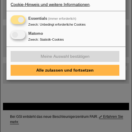
Cookie-Hinweis und weitere Informationen
.
Essentials
(immer erforderlich)
Zweck
:
Unbedingt erforderliche Cookies
Matomo
Zweck
:
Statistik-Cookies
Umgang mit den Auswirkungen des Kriegs in der Ukraine
Meine Auswahl bestätigen
GSI-FAIR Kolloquium
Alle zulassen und fortsetzen
Aktuelle Termine
FAIR
Bei GSI entsteht das neue Beschleunigerzentrum FAIR.
Erfahren Sie
mehr.