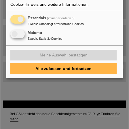
Cookie-Hinweis und weitere Informationen
.
Essentials
(immer erforderlich)
Zweck
:
Unbedingt erforderliche Cookies
Matomo
Zweck
:
Statistik-Cookies
Umgang mit den Auswirkungen des Kriegs in der Ukraine
Meine Auswahl bestätigen
GSI-FAIR Kolloquium
Alle zulassen und fortsetzen
Aktuelle Termine
FAIR
Bei GSI entsteht das neue Beschleunigerzentrum FAIR.
Erfahren Sie
mehr.