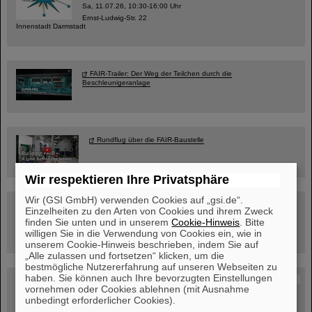
Sa, 11.07.26, 10:30-16:00 Uhr
Ernst-Ludwig-Str. 22
Innenstadt Darmstadt
FAIR-Trailer: Der Weg der Teilchen durch die
Beschleunigeranlage
Rundflug über die FAIR-Baustelle
Wir respektieren Ihre Privatsphäre
Wir (GSI GmbH) verwenden Cookies auf „gsi.de“.
Besichtigung von GSI/FAIR –
Einzelheiten zu den Arten von Cookies und ihrem Zweck
jetzt Termin buchen!
finden Sie unten und in unserem
Cookie-Hinweis
. Bitte
willigen Sie in die Verwendung von Cookies ein, wie in
unserem Cookie-Hinweis beschrieben, indem Sie auf
„Alle zulassen und fortsetzen“ klicken, um die
bestmögliche Nutzererfahrung auf unseren Webseiten zu
haben. Sie können auch Ihre bevorzugten Einstellungen
Blog Beam On
vornehmen oder Cookies ablehnen (mit Ausnahme
Menschen
...hinter GSI und FAIR.
unbedingt erforderlicher Cookies).