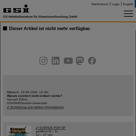
Telefonbuch
Login
English
Dieser Artikel ist nicht mehr verfügbar.
instagram
linkedin
youtube
helmholtz.social
facebook
Mittwoch, 19.08.2026, 14 Uhr
Warum existiert nicht einfach nichts?
Hannah Elfner,
GSI/FAIR/Goethe-Universität
Anmeldung und weitere Informationen
SCIENCE POP-UP
geöffnet Di – Fr,
12 – 17 Uhr