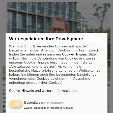
Wir respektieren Ihre Privatsphäre
Wir (GSI GmbH) verwenden Cookies auf „gsi.de“.
Einzelheiten zu den Arten von Cookies und ihrem Zweck
finden Sie unten und in unserem
Cookie-Hinweis
. Bitte
willigen Sie in die Verwendung von Cookies ein, wie in
unserem Cookie-Hinweis beschrieben, indem Sie auf
„Alle zulassen und fortsetzen“ klicken, um die
bestmögliche Nutzererfahrung auf unseren Webseiten zu
haben. Sie können auch Ihre bevorzugten Einstellungen
vornehmen oder Cookies ablehnen (mit Ausnahme
unbedingt erforderlicher Cookies).
Die Wissenschaftsmanagerin und Biochemikerin Dr. Katharina Stummeyer hat
zum 1. Juni 2024 das Amt der Administrativen Geschäftsführerin der GSI
Cookie-Hinweis und weitere Informationen
.
Helmholtzzentrum für Schwerionenforschung GmbH und der Facility for
Antiproton and Ion Research in Europe GmbH (FAIR GmbH) übernommen.
Sie war zuvor Leiterin des Projektträgers der Gesellschaft für Anlagen- und
Essentials
(immer erforderlich)
Reaktorsicherheit (GRS) gGmbH. Dr. Katharina Stummeyer folgt auf Dr. Ulrich
Zweck
:
Unbedingt erforderliche Cookies
Breuer, der als Kanzler an die Goethe-Universität Frankfurt…