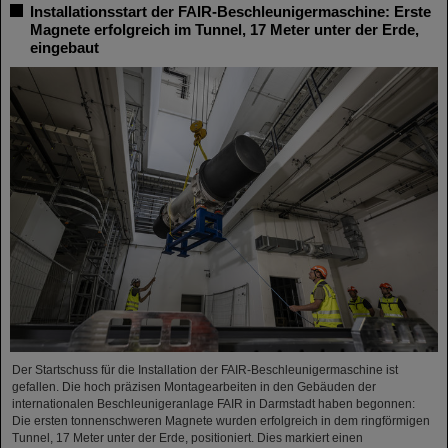
Installationsstart der FAIR-Beschleunigermaschine: Erste
Magnete erfolgreich im Tunnel, 17 Meter unter der Erde,
eingebaut
Der Startschuss für die Installation der FAIR-Beschleunigermaschine ist
gefallen. Die hoch präzisen Montagearbeiten in den Gebäuden der
internationalen Beschleunigeranlage FAIR in Darmstadt haben begonnen:
Die ersten tonnenschweren Magnete wurden erfolgreich in dem ringförmigen
Tunnel, 17 Meter unter der Erde, positioniert. Dies markiert einen