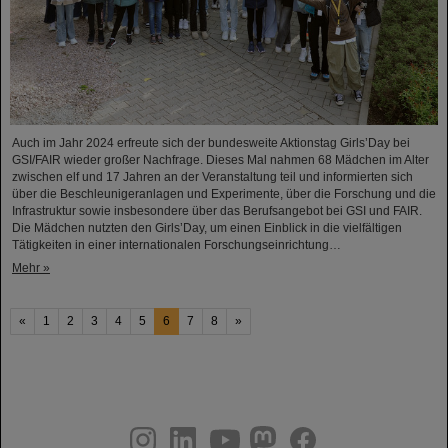
Auch im Jahr 2024 erfreute sich der bundesweite Aktionstag Girls’Day bei
GSI/FAIR wieder großer Nachfrage. Dieses Mal nahmen 68 Mädchen im Alter
zwischen elf und 17 Jahren an der Veranstaltung teil und informierten sich
über die Beschleunigeranlagen und Experimente, über die Forschung und die
Infrastruktur sowie insbesondere über das Berufsangebot bei GSI und FAIR.
Die Mädchen nutzten den Girls’Day, um einen Einblick in die vielfältigen
Tätigkeiten in einer internationalen Forschungseinrichtung…
Mehr »
«
1
2
3
4
5
6
7
8
»
instagram
linkedin
youtube
helmholtz.social
facebook