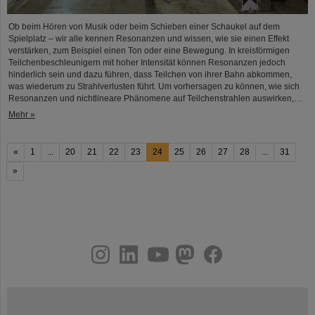
Ob beim Hören von Musik oder beim Schieben einer Schaukel auf dem
Spielplatz – wir alle kennen Resonanzen und wissen, wie sie einen Effekt
verstärken, zum Beispiel einen Ton oder eine Bewegung. In kreisförmigen
Teilchenbeschleunigern mit hoher Intensität können Resonanzen jedoch
hinderlich sein und dazu führen, dass Teilchen von ihrer Bahn abkommen,
was wiederum zu Strahlverlusten führt. Um vorhersagen zu können, wie sich
Resonanzen und nichtlineare Phänomene auf Teilchenstrahlen auswirken,…
Mehr »
«
1
...
20
21
22
23
24
25
26
27
28
...
31
»
instagram
linkedin
youtube
helmholtz.social
facebook