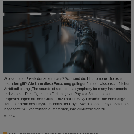
Wie sieht die Physik der Zukunft aus? Was sind die Phänomene, die es zu
erkunden gilt? Wie kann diese Forschung gelingen? In der wissenschaftlichen
Veröffentlichung „The sounds of science – a symphony for many instruments
and voices – Part II“ geht das Fachmagazin Physica Scripta diesen
Fragestellungen auf den Grund. Dazu hat Dr. Suzy Lidström, die ehemalige
Herausgeberin des Physik-Journals der Royal Swedish Academy of Sciences,
insgesamt 24 Expert*innen aufgefordert, ihre Zukunftsvision zu ...
Mehr »