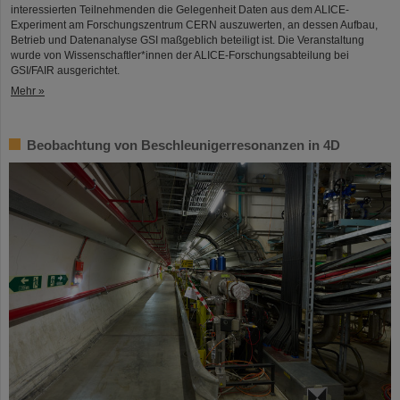
interessierten Teilnehmenden die Gelegenheit Daten aus dem ALICE-
Experiment am Forschungszentrum CERN auszuwerten, an dessen Aufbau,
Betrieb und Datenanalyse GSI maßgeblich beteiligt ist. Die Veranstaltung
wurde von Wissenschaftler*innen der ALICE-Forschungsabteilung bei
GSI/FAIR ausgerichtet.
Mehr »
Beobachtung von Beschleunigerresonanzen in 4D