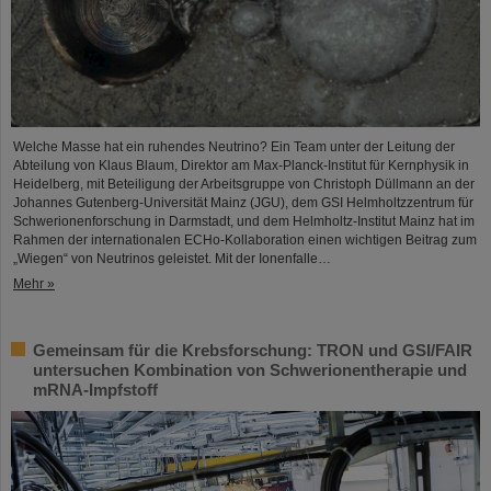
Welche Masse hat ein ruhendes Neutrino? Ein Team unter der Leitung der
Abteilung von Klaus Blaum, Direktor am Max-Planck-Institut für Kernphysik in
Heidelberg, mit Beteiligung der Arbeitsgruppe von Christoph Düllmann an der
Johannes Gutenberg-Universität Mainz (JGU), dem GSI Helmholtzzentrum für
Schwerionenforschung in Darmstadt, und dem Helmholtz-Institut Mainz hat im
Rahmen der internationalen ECHo-Kollaboration einen wichtigen Beitrag zum
„Wiegen“ von Neutrinos geleistet. Mit der Ionenfalle…
Mehr »
Gemeinsam für die Krebsforschung: TRON und GSI/FAIR
untersuchen Kombination von Schwerionentherapie und
mRNA-Impfstoff