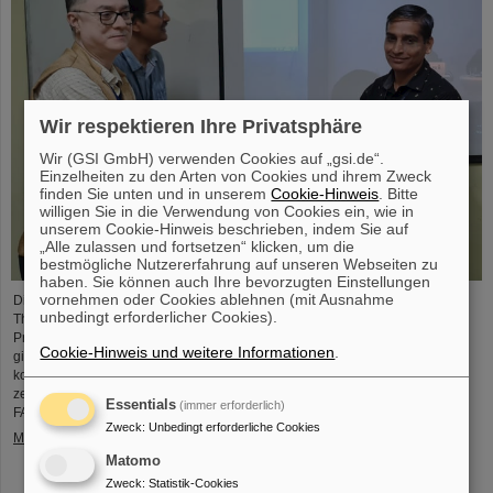
Wir respektieren Ihre Privatsphäre
Wir (GSI GmbH) verwenden Cookies auf „gsi.de“.
Einzelheiten zu den Arten von Cookies und ihrem Zweck
finden Sie unten und in unserem
Cookie-Hinweis
. Bitte
willigen Sie in die Verwendung von Cookies ein, wie in
unserem Cookie-Hinweis beschrieben, indem Sie auf
„Alle zulassen und fortsetzen“ klicken, um die
bestmögliche Nutzererfahrung auf unseren Webseiten zu
haben. Sie können auch Ihre bevorzugten Einstellungen
vornehmen oder Cookies ablehnen (mit Ausnahme
Die CBM-Kollaboration hat zwei Nachwuchsforschende mit dem „CBM Best
unbedingt erforderlicher Cookies).
Thesis Award“ für herausragende Promotionsarbeiten ausgezeichnet. Die
Preise wurden während des CBM-Kollaborationsmeetings verliehen und
Cookie-Hinweis und weitere Informationen
.
gingen an Dr. Vikas Singhal und Dr. Marcel Bajdel. Das CBM-Experiment für
komprimierte Kernmaterie (Compressed Baryonic Matter) ist eine der
zentralen Forschungssäulen des internationalen Beschleunigerzentrums
Essentials
(immer erforderlich)
FAIR, das derzeit bei GSI entsteht.
Zweck
:
Unbedingt erforderliche Cookies
Mehr »
Matomo
Zweck
:
Statistik-Cookies