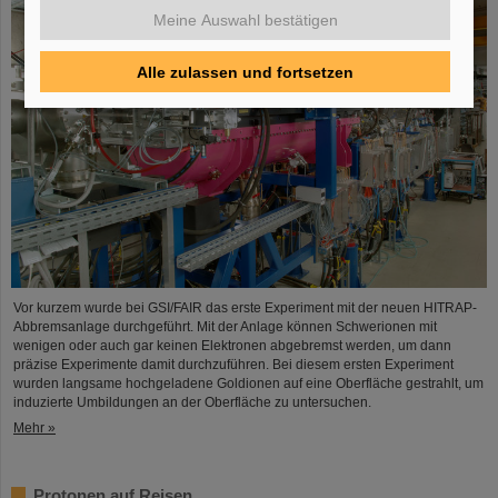
Meine Auswahl bestätigen
Alle zulassen und fortsetzen
Vor kurzem wurde bei GSI/FAIR das erste Experiment mit der neuen HITRAP-
Abbremsanlage durchgeführt. Mit der Anlage können Schwerionen mit
wenigen oder auch gar keinen Elektronen abgebremst werden, um dann
präzise Experimente damit durchzuführen. Bei diesem ersten Experiment
wurden langsame hochgeladene Goldionen auf eine Oberfläche gestrahlt, um
induzierte Umbildungen an der Oberfläche zu untersuchen.
Mehr »
Protonen auf Reisen