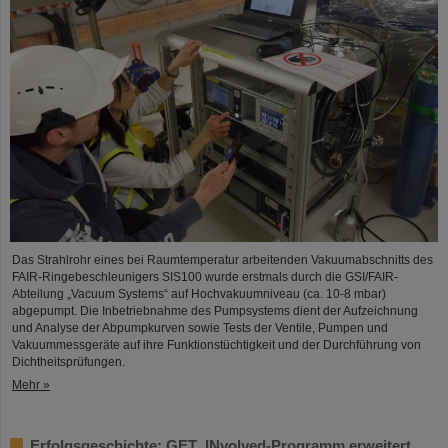
Das Strahlrohr eines bei Raumtemperatur arbeitenden Vakuumabschnitts des
FAIR-Ringebeschleunigers SIS100 wurde erstmals durch die GSI/FAIR-
Abteilung „Vacuum Systems“ auf Hochvakuumniveau (ca. 10-8 mbar)
abgepumpt. Die Inbetriebnahme des Pumpsystems dient der Aufzeichnung
und Analyse der Abpumpkurven sowie Tests der Ventile, Pumpen und
Vakuummessgeräte auf ihre Funktionstüchtigkeit und der Durchführung von
Dichtheitsprüfungen.
Mehr »
Erfolgsgeschichte: GET_INvolved-Programm erweitert