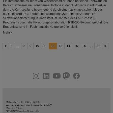
Ein internationales Team von Wissenschaftler*innen hat einen unerwarteten
Bereich schwerer, neutronenarmer Isotope in der Nuklidkarte identifiziert, in
dem die Kernspaltung überwiegend durch einen asymmetrischen Modus
bestimmt wird. Das Experiment wurde am GSI Helmholtzzentrum für
Schwerionenforschung in Darmstadt im Rahmen des FAIR-Phase-0-
Programms durch die Forschungskollaboration R3B-SOFIA durchgeführt. Die
Ergebnisse sind im Fachmagazin Nature veröffentlicht.
Mehr »
«
1
...
8
9
10
11
12
13
14
15
16
...
31
»
instagram
linkedin
youtube
helmholtz.social
facebook
Mittwoch, 19.08.2026, 14 Uhr
Warum existiert nicht einfach nichts?
Hannah Elfner,
GSI/FAIR/Goethe-Universität