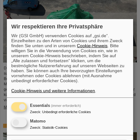
Wir respektieren Ihre Privatsphäre
Wir (GSI GmbH) verwenden Cookies auf „gsi.de“.
Einzelheiten zu den Arten von Cookies und ihrem Zweck
finden Sie unten und in unserem
Cookie-Hinweis
. Bitte
willigen Sie in die Verwendung von Cookies ein, wie in
unserem Cookie-Hinweis beschrieben, indem Sie auf
„Alle zulassen und fortsetzen“ klicken, um die
bestmögliche Nutzererfahrung auf unseren Webseiten zu
Die erste Komponente des FAIR-Superfragmentseparators Super-FRS, ein
haben. Sie können auch Ihre bevorzugten Einstellungen
supraleitender Multiplett-Magnet, ist auf das FAIR-Baufeld gebracht worden.
vornehmen oder Cookies ablehnen (mit Ausnahme
Bei einem Multiplett handelt es sich um eine Kombination verschiedener
unbedingt erforderlicher Cookies).
Magnettypen (Quadrupol, Sextupol, Oktupol und Steuerdipol), die in einem
gemeinsamen flüssigen Heliumbehälter und Kryostat untergebracht sind. Der
Cookie-Hinweis und weitere Informationen
.
kürzliche Transport der rund fünf Meter langen, zweieinhalb Meter breiten und
vier Meter hohen Komponente mit einem Gewicht von 48 Tonnen…
Essentials
(immer erforderlich)
Mehr »
Zweck
:
Unbedingt erforderliche Cookies
Matomo
Erstes Experiment mit der HITRAP-Abbremsanlage
Zweck
:
Statistik-Cookies