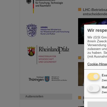
LHC-Betriebsze
entscheidend
Wir respe
Wir (GSI Gmb
ihrem Zweck
Verwendung v
zulassen und
zu haben. Si
(mit Ausnahm
„Silicon Scie
Cookie-Hinwe
Ess
Zwe
Ma
Zwe
Außenstellen
Element Darms
Darmstadt