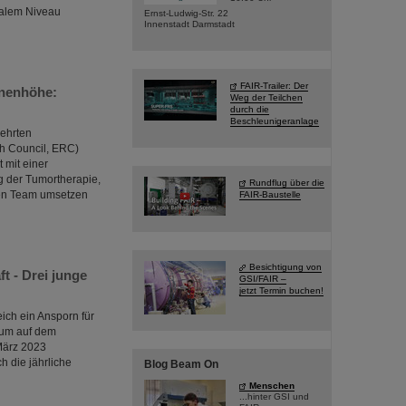
nalem Niveau
Ernst-Ludwig-Str. 22
Innenstadt Darmstadt
FAIR-Trailer: Der
onenhöhe:
Weg der Teilchen
durch die
Beschleunigeranlage
gehrten
h Council, ERC)
 mit einer
 der Tumortherapie,
Rundflug über die
nden Team umsetzen
FAIR-Baustelle
Besichtigung von
t - Drei junge
GSI/FAIR –
jetzt Termin buchen!
ich ein Ansporn für
ium auf dem
März 2023
h die jährliche
Blog Beam On
Menschen
...hinter GSI und