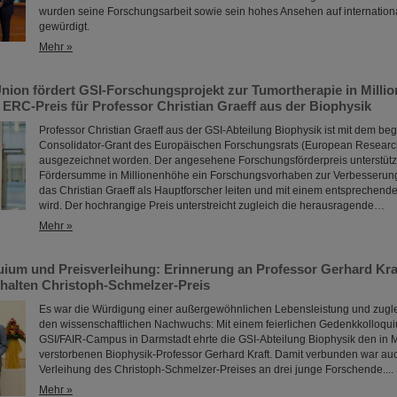
wurden seine Forschungsarbeit sowie sein hohes Ansehen auf internatio
gewürdigt.
Mehr »
nion fördert GSI-Forschungsprojekt zur Tumortherapie in Milli
ERC-Preis für Professor Christian Graeff aus der Biophysik
Professor Christian Graeff aus der GSI-Abteilung Biophysik ist mit dem be
Consolidator-Grant des Europäischen Forschungsrats (European Researc
ausgezeichnet worden. Der angesehene Forschungsförderpreis unterstützt
Fördersumme in Millionenhöhe ein Forschungsvorhaben zur Verbesserung
das Christian Graeff als Hauptforscher leiten und mit einem entspreche
wird. Der hochrangige Preis unterstreicht zugleich die herausragende…
Mehr »
ium und Preisverleihung: Erinnerung an Professor Gerhard Kraf
halten Christoph-Schmelzer-Preis
Es war die Würdigung einer außergewöhnlichen Lebensleistung und zugle
den wissenschaftlichen Nachwuchs: Mit einem feierlichen Gedenkkolloqu
GSI/FAIR-Campus in Darmstadt ehrte die GSI-Abteilung Biophysik den in 
verstorbenen Biophysik-Professor Gerhard Kraft. Damit verbunden war auc
Verleihung des Christoph-Schmelzer-Preises an drei junge Forschende....
Mehr »