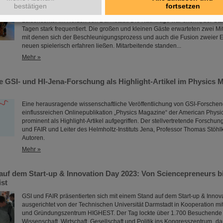
Anlässlich des Geburtsdatums des chemischen Elements Darmstadtium prä
bestätigen
fortsetzen
GSI/FAIR vom 7. bis 9. November 2023 mit einem Informationsstand im Ei
Luisencenter im Herzen von Darmstadt. Die Nachfrage war enorm, der Stan
Tagen stark frequentiert. Die großen und kleinen Gäste erwarteten zwei 
mit denen sich der Beschleunigungsprozess und auch die Fusion zweier 
neuen spielerisch erfahren ließen. Mitarbeitende standen...
Mehr »
 GSI- und HI-Jena-Forschung als Highlight-Artikel im Physics 
Eine herausragende wissenschaftliche Veröffentlichung von GSI-Forsche
einflussreichen Onlinepublikation „Physics Magazine“ der American Physi
prominent als Highlight-Artikel aufgegriffen. Der stellvertretende Forschun
und FAIR und Leiter des Helmholtz-Instituts Jena, Professor Thomas Stöhlker
Autoren.
Mehr »
auf dem Start-up & Innovation Day 2023: Von Sciencepreneurs b
ist
GSI und FAIR präsentierten sich mit einem Stand auf dem Start-up & Innov
ausgerichtet von der Technischen Universität Darmstadt in Kooperation mi
und Gründungszentrum HIGHEST. Der Tag lockte über 1.700 Besuchende
Wissenschaft, Wirtschaft, Gesellschaft und Politik ins Kongresszentrum „da