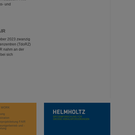
gs- und
AIR
ember 2023 zwanzig
henzentren (TdoRZ)
IR nahm an der
bei sich
T WORK
hung
stration
projektleitung FAIR
eunigerbetrieb und -
klung