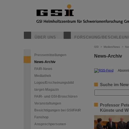
ÜBER UNS
FORSCHUNG/BESCHLEUN
GSI
>
Medien/News
>
Ne
Pressemitteilungen
News-Archiv
News-Archiv
FAIR-News
©
Abonni
Mediathek
Logos/Erscheinungsbild
Suche im New
target-Magazin
FAIR- und GSI-Broschüren
Veranstaltungen
Professor Pet
Künste und Wi
Besichtigungen bei GSI/FAIR
Fanshop
Ansprechpersonen