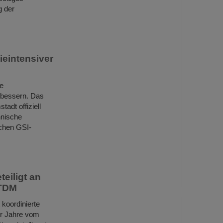
g der
ieintensiver
ie
erbessern. Das
adt offiziell
hnische
ichen GSI-
eiligt an
-TDM
koordinierte
r Jahre vom