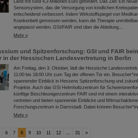
Land mit rund 4,3 Millionen Euro gefördert. Das Ziel: Ein neuart
Sensorsystem, das die Versorgung von kindlichen Krebspatie
entscheidend verbessert. Indem Wirkstoffspiegel von Medika
Krankenbett gemessen werden, kann die Therapie unmittelbar 
angepasst werden. GSI/FAIR sind über die Abteilung…
Mehr »
ssium und Spitzenforschung: GSI und FAIR bei
r in der Hessischen Landesvertretung in Berlin
Am Freitag, den 3. Oktober, lädt die Hessische Landesvertretu
11:00 bis 18:00 Uhr zum Tag der offenen Tür ein. Besucher*in
spannender Einblick in Hessens Spitzenforschung und zukun
Projekte. Auch das GSI Helmholtzzentrum für Schwerionenfo
künftige Beschleunigerzentrum FAIR sind mit einem interakti
vertreten und bieten spannende Einblicke und Mitmachaktion
Forschungszentrum in Darmstadt. Dabei können Besucher*
Mehr »
6
7
8
9
10
11
12
...
31
»