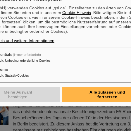
H) verwenden Cookies auf „gsi.de“. Einzelheiten zu den Arten von Co
 finden Sie unten und in unserem
Cookie-Hinweis
. Bitte willigen Sie in 
en-Preis für GSI/FAIR-Wissenschaftler Michael Sc
on Cookies ein, wie in unserem Cookie-Hinweis beschrieben, indem Si
haften in der biologischen Strahlenforschung a
 fortsetzen“ klicken, um die bestmögliche Nutzererfahrung auf unsere
e können auch Ihre bevorzugten Einstellungen vornehmen oder Cooki
Der GSI/FAIR-Wissenschaftler Privatdozent Dr. Michael Scho
e unbedingt erforderlicher Cookies).
Rahmen der diesjährigen Jahrestagung der Deutschen Gesells
is und weitere Informationen
.
biologische Strahlenforschung (DeGBS) in München für seine 
Strahlenforschung mit dem Ulrich-Hagen-Preis ausgezeichnet.
für herausragende Verdienste in der deutschen Strahlenforsc
entials
(immer erforderlich)
typischerweise für ein Lebenswerk – vergeben.
ck
:
Unbedingt erforderliche Cookies
Mehr »
tomo
ck
:
Statistik-Cookies
fenen Tür in der Hessischen Landesvertretung in 
iehen positive Bilanz
Meine Auswahl
Alle zulassen und
bestätigen
fortsetzen
Mit spannenden Einblicken in die Welt der Forschung und viele
Angeboten haben das GSI Helmholtzzentrum für Schwerione
das entstehende internationale Beschleunigerzentrum FAIR di
Besucher*innen des Tags der offenen Tür in der Hessischen 
in Berlin begeistert. Zu diesem Anlass bot die Vertretung am 3
gemeinsam mit zahlreichen hessischen Einrichtungen ein viels