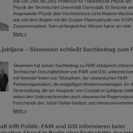
war von 1981 bis 2001 Professor für Theoretische Physik am
Physik der Technischen Universität Darmstadt. Er forschte am 
Angewandte Physik über Hochintensive Licht-Materie-Wechse
war seit dem Beginn mit der Gruppe Plasmaphysik von GSI/F
Zusammenarbeit. Sein umfangreiches Wissen hat er an viel
Mehr »
 Ljubljana – Slowenien schließt Sachbeitrag zum 
Slowenien hat seinen Sachbeitrag zu FAIR erfolgreich erbrach
Technischer Geschäftsführer von FAIR und GSI, unterzeich
mit Vertreter*innen von Tehnodrom, der slowenischen FAIR-
Partnerorganisation, die endgültigen Abnahmeunterlagen. An de
Veranstaltung, die am Hauptsitz von Cosylab in Ljubljana stat
neben den Unterzeichnenden auch slowenische Regierungsver
Forschende des Jožef-Stefan-Instituts und Interessenvertret
Mehr »
t trifft Politik: FAIR und GSI informieren beim
rischen Abend in Berlin über Fortschritte der int