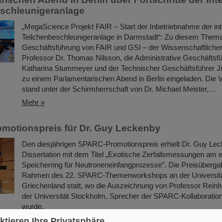
schleunigeranlage
„MegaScience Projekt FAIR – Start der Inbetriebnahme der int
Teilchenbeschleunigeranlage in Darmstadt“: Zu diesem Thema
Geschäftsführung von FAIR und GSI – der Wissenschaftlicher
Professor Dr. Thomas Nilsson, die Administrative Geschäftsfü
Katharina Stummeyer und der Technischer Geschäftsführer J
zu einem Parlamentarischen Abend in Berlin eingeladen. Die 
stand unter der Schirmherrschaft von Dr. Michael Meister,…
Mehr »
motionspreis für Dr. Guy Leckenby
Den diesjährigen SPARC-Promotionspreis erhielt Dr. Guy Lec
Dissertation mit dem Titel „Exotische Zerfallsmessungen am 
Speicherring für Neutroneneinfangprozesse”. Die Preisüberga
Rahmen des 22. SPARC-Themenworkshops an der Universität
Griechenland statt, wo die Auszeichnung von Professor Rein
der Universität Stockholm, Sprecher der SPARC-Kollaboration
wurde.
Mehr »
ktieren Ihre Privatsphäre