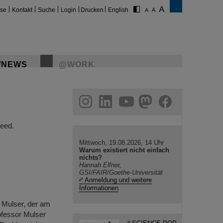
ise
Kontakt
Suche
Login
Drucken
English
/NEWS
@WORK
gram
linkedin
youtube
helmholtz.social
facebook
eed.
Mittwoch, 19.08.2026, 14 Uhr
Warum existiert nicht einfach
nichts?
Hannah Elfner,
GSI/FAIR/Goethe-Universität
Anmeldung und weitere
Informationen
 Mulser, der am
ofessor Mulser