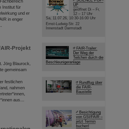
SCIENCE POP-
 Fachbereich
UP
Institut für
geöffnet Di – Fr,
lwirkung und er
12 – 17 Uhr
Sa, 11.07.26, 10:30-16:00 Uhr
AIR in enger
Ernst-Ludwig-Str. 22
e…
Innenstadt Darmstadt
FAIR-Projekt
FAIR-Trailer:
Der Weg der
Teilchen durch die
Beschleunigeranlage
t. Jörg Blaurock,
nete gemeinsam
r festlichen
Rundflug über
die FAIR-
tfand, nahmen
Baustelle
treter*innen,
er*innen aus…
Besichtigung
von GSI/FAIR –
jetzt Termin
buchen!
ernationalen