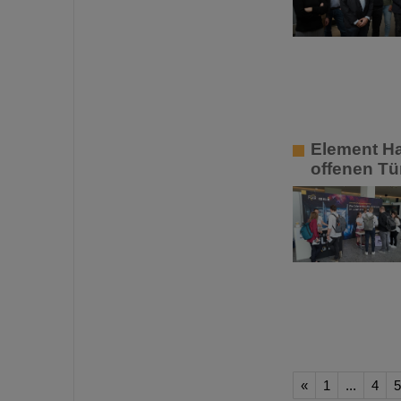
Element Ha
offenen Tü
«
1
...
4
5