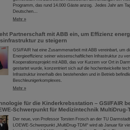
Programm, das rund 14.000 Gäste anzog. Jedes Jahr am Ta
Deutschen…
Mehr »
eht Partnerschaft mit ABB ein, um Effizienz energ
infrastruktur zu steigern
GSI/FAIR hat eine Zusammenarbeit mit ABB vereinbart, um d
Energieeffizienz seiner wissenschaftlichen Infrastruktur zu v
Kooperationsprojekt mit ABB, das vor Kurzem vor Ort in Darmst
gestartet wurde, konzentriert sich auf die hochentwickelte tec
Infrastruktur innerhalb des bestehenden und in Betrieb befindl
Beschleunigerkomplexes.
Mehr »
nologie für die Kinderkrebsstation – GSI/FAIR bet
WE-Schwerpunkt für Medizintechnik MultiDrug
Der neue, von Professor Torsten Frosch an der TU Darmstadt 
LOEWE-Schwerpunkt „MultiDrug-TDM“ wird ab Januar für vie