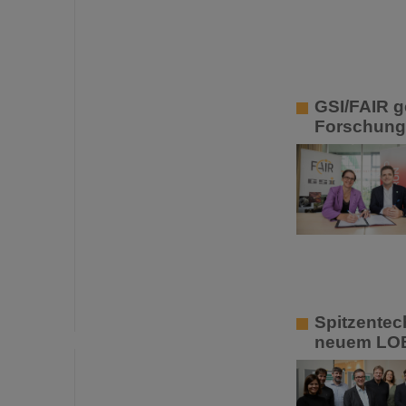
GSI/FAIR g
Forschungs
Spitzentech
neuem LOE