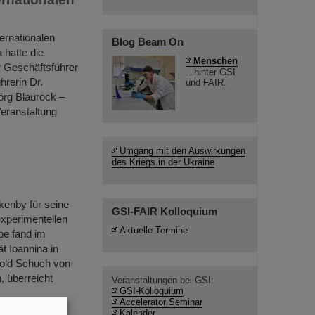
ernationalen
Blog Beam On
 hatte die
Menschen
 Geschäftsführer
...hinter GSI
hrerin Dr.
und FAIR.
örg Blaurock –
Veranstaltung
Umgang mit den Auswirkungen
des Kriegs in der Ukraine
kenby für seine
GSI-FAIR Kolloquium
experimentellen
Aktuelle Termine
be fand im
 Ioannina in
hold Schuch von
, überreicht
Veranstaltungen bei GSI:
GSI-Kolloquium
Accelerator Seminar
Kalender