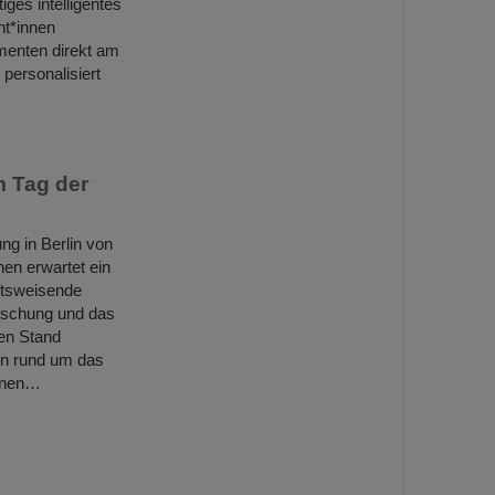
iges intelligentes
nt*innen
menten direkt am
personalisiert
m Tag der
ng in Berlin von
nen erwartet ein
ftsweisende
rschung und das
ven Stand
en rund um das
innen…