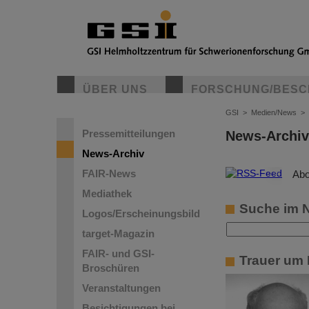
ÜBER UNS
FORSCHUNG/BESC
GSI
>
Medien/News
>
Pressemitteilungen
News-Archiv
News-Archiv
FAIR-News
©
Abo
Mediathek
Suche im 
Logos/Erscheinungsbild
target-Magazin
FAIR- und GSI-
Trauer um 
Broschüren
Veranstaltungen
Besichtigungen bei