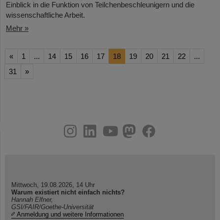
Einblick in die Funktion von Teilchenbeschleunigern und die
wissenschaftliche Arbeit.
Mehr »
«
1
...
14
15
16
17
18
19
20
21
22
...
31
»
instagram
linkedin
youtube
helmholtz.social
facebook
Mittwoch, 19.08.2026, 14 Uhr
Warum existiert nicht einfach nichts?
Hannah Elfner,
GSI/FAIR/Goethe-Universität
Anmeldung und weitere Informationen