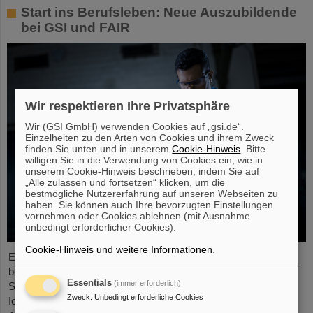
Start ins Berufsleben: Neue Auszubildende
bei GSI und FAIR
Wir respektieren Ihre Privatsphäre
Wir (GSI GmbH) verwenden Cookies auf „gsi.de“.
Einzelheiten zu den Arten von Cookies und ihrem Zweck
finden Sie unten und in unserem
Cookie-Hinweis
. Bitte
willigen Sie in die Verwendung von Cookies ein, wie in
unserem Cookie-Hinweis beschrieben, indem Sie auf
„Alle zulassen und fortsetzen“ klicken, um die
bestmögliche Nutzererfahrung auf unseren Webseiten zu
haben. Sie können auch Ihre bevorzugten Einstellungen
vornehmen oder Cookies ablehnen (mit Ausnahme
unbedingt erforderlicher Cookies).
Cookie-Hinweis und weitere Informationen
.
Ende August 2024 starteten zwölf junge Menschen in ihre
berufliche Zukunft am GSI Helmholtzzentrum für
Essentials
(immer erforderlich)
Schwerionenforschung und bei FAIR (Facility for Antiproton and
Zweck
:
Unbedingt erforderliche Cookies
Ion Research). Sie verteilen sich auf sechs verschiedene