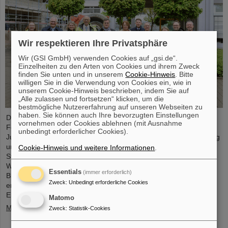
Wir respektieren Ihre Privatsphäre
Wir (GSI GmbH) verwenden Cookies auf „gsi.de“.
Einzelheiten zu den Arten von Cookies und ihrem Zweck
finden Sie unten und in unserem
Cookie-Hinweis
. Bitte
willigen Sie in die Verwendung von Cookies ein, wie in
unserem Cookie-Hinweis beschrieben, indem Sie auf
„Alle zulassen und fortsetzen“ klicken, um die
bestmögliche Nutzererfahrung auf unseren Webseiten zu
haben. Sie können auch Ihre bevorzugten Einstellungen
Der Fortschritt des FAIR-Projekts und die aktuellen
vornehmen oder Cookies ablehnen (mit Ausnahme
Forschungsaktivitäten standen im Mittelpunkt eines Besuchs von
unbedingt erforderlicher Cookies).
Judith Pirscher, Staatssekretärin im Bundesministerium für Bildung
und Forschung (BMBF), auf dem GSI/FAIR-Campus. Die
Cookie-Hinweis und weitere Informationen
.
Staatssekretärin wurde von Professor Paolo Giubellino,
Wissenschaftlicher Geschäftsführer von GSI und FAIR, und Jörg
Essentials
(immer erforderlich)
Blaurock, Technischer Geschäftsführer von GSI und FAIR,
Zweck
:
Unbedingt erforderliche Cookies
empfangen. Bei ihrem Besuch erhielt sie einen umfassenden
Einblick über die wissenschaftlichen…
Matomo
Mehr »
Zweck
:
Statistik-Cookies