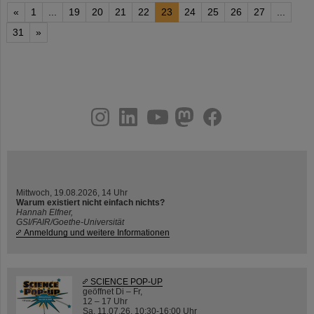
«
1
...
19
20
21
22
23
24
25
26
27
...
31
»
instagram
linkedin
youtube
helmholtz.social
facebook
Mittwoch, 19.08.2026, 14 Uhr
Warum existiert nicht einfach nichts?
Hannah Elfner,
GSI/FAIR/Goethe-Universität
Anmeldung und weitere Informationen
SCIENCE POP-UP
geöffnet Di – Fr,
12 – 17 Uhr
Sa, 11.07.26, 10:30-16:00 Uhr