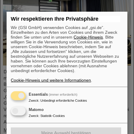
Wir respektieren Ihre Privatsphäre
Wir (GSI GmbH) verwenden Cookies auf „gsi.de“.
Einzelheiten zu den Arten von Cookies und ihrem Zweck
finden Sie unten und in unserem
Cookie-Hinweis
. Bitte
willigen Sie in die Verwendung von Cookies ein, wie in
unserem Cookie-Hinweis beschrieben, indem Sie auf
„Alle zulassen und fortsetzen“ klicken, um die
bestmögliche Nutzererfahrung auf unseren Webseiten zu
haben. Sie können auch Ihre bevorzugten Einstellungen
vornehmen oder Cookies ablehnen (mit Ausnahme
unbedingt erforderlicher Cookies).
Die HEPTrepreneurs Training School, ein dreitägiger Workshop
mit Fokus auf der Förderung unternehmerischer Fähigkeiten im
Cookie-Hinweis und weitere Informationen
.
Bereich der Hochenergiephysik fand vor Kurzem auf dem
GSI/FAIR-Campus statt. Das übergreifende Thema lautete:
Essentials
(immer erforderlich)
„Grundlagen des Unternehmertums – wie die Wissenschaft die
Zweck
:
Unbedingt erforderliche Cookies
Gesellschaft erreichen kann“. Der Workshop, bestehend aus
Vorträgen und interaktiven Workshop-Formaten, wurde von zwei
Matomo
renommierten Expert*innen geleitet: Ian Tracey, CEO von
Zweck
:
Statistik-Cookies
Anchored In, und Viola Hay,…
Mehr »
Meine Auswahl bestätigen