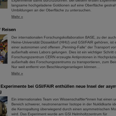
Experimente damit durchzuführen. Bei diesem ersten Experime
langsame hochgeladene Goldionen auf eine Oberfläche gestrahl
Umbildungen an der Oberfläche zu untersuchen.
Mehr »
f Reisen
Der internationalen Forschungskollaboration BASE, zu der auch 
Heine-Universität Düsseldorf (HHU) und GSI/FAIR gehören, ist e
einer autonomen und offenen „Penning-Falle“ der Transport vo
außerhalb eines Labors gelungen. Dies ist ein wichtiger Schritt
Forschungszentrum CERN erzeugte Antiprotonen in Hochpräzis
außerhalb des Forschungszentrums zu transportieren, zum Beis
Nur weit entfernt von Beschleunigeranlagen können…
Mehr »
 Experimente bei GSI/FAIR enthüllen neue Insel der as
g
Ein internationales Team von Wissenschaftler*innen hat einen 
Bereich schwerer, neutronenarmer Isotope in der Nuklidkarte iden
die Kernspaltung überwiegend durch einen asymmetrischen M
wird. Das Experiment wurde am GSI Helmholtzzentrum für