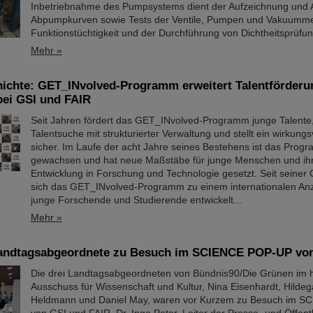
Inbetriebnahme des Pumpsystems dient der Aufzeichnung und 
Abpumpkurven sowie Tests der Ventile, Pumpen und Vakuummes
Funktionstüchtigkeit und der Durchführung von Dichtheitsprüfu
Mehr »
hichte: GET_INvolved-Programm erweitert Talentförderu
bei GSI und FAIR
Seit Jahren fördert das GET_INvolved-Programm junge Talente,
Talentsuche mit strukturierter Verwaltung und stellt ein wirkung
sicher. Im Laufe der acht Jahre seines Bestehens ist das Prog
gewachsen und hat neue Maßstäbe für junge Menschen und ihr
Entwicklung in Forschung und Technologie gesetzt. Seit seiner
sich das GET_INvolved-Programm zu einem internationalen Anz
junge Forschende und Studierende entwickelt...
Mehr »
andtagsabgeordnete zu Besuch im SCIENCE POP-UP von
Die drei Landtagsabgeordneten von Bündnis90/Die Grünen im 
Ausschuss für Wissenschaft und Kultur, Nina Eisenhardt, Hildeg
Heldmann und Daniel May, waren vor Kurzem zu Besuch im 