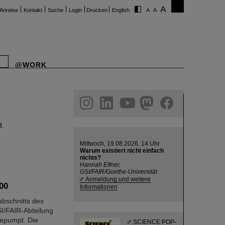
Anreise
Kontakt
Suche
Login
Drucken
English
@WORK
ram
linkedin
youtube
helmholtz.social
facebook
d.
Mittwoch, 19.08.2026, 14 Uhr
Warum existiert nicht einfach
nichts?
Hannah Elfner,
GSI/FAIR/Goethe-Universität
Anmeldung und weitere
00
Informationen
bschnitts des
I/FAIR-Abteilung
epumpt. Die
SCIENCE POP-