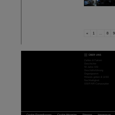
«
1
...
8
9
ÜBER UNS
Zahlen & Fakten
Geschichte
50 Jahre GSI
Geschäftsführung
Organigramm
Hinweis geben & LkSG
Nachhaltigkeit
GSI/FAIR-Campusplan
Cookie Einstellungen
Cookie-Hinweise
Sitemap
Impressum