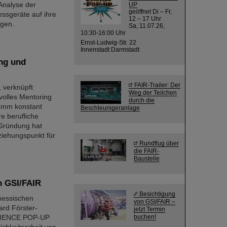
Analyse der
UP
geöffnet Di – Fr,
sgeräte auf ihre
12 – 17 Uhr
ngen.
Sa, 11.07.26,
10:30-16:00 Uhr
Ernst-Ludwig-Str. 22
Innenstadt Darmstadt
ng und
FAIR-Trailer: Der
 verknüpft
Weg der Teilchen
svolles Mentoring
durch die
ramm konstant
Beschleunigeranlage
e berufliche
 Gründung hat
iehungspunkt für
Rundflug über
die FAIR-
Baustelle
 GSI/FAIR
Besichtigung
hessischen
von GSI/FAIR –
ard Förster-
jetzt Termin
SCIENCE POP-UP
buchen!