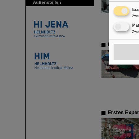
Außenstellen
Ess
Zwe
Ma
Zwe
Erste Super
Erstes Expe