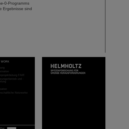
ase-0-Programms
e Ergebnisse sind
T WORK
hung
stration
projektleitung FAIR
eunigerbetrieb und -
klung
sation
schaftliche Netzwerke
754