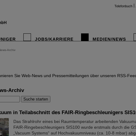
Telefonbuch
UNIGER
JOBS/KARRIERE
MEDIEN/NEWS
News-Archiv
instag
nieren Sie Web-News und Pressemitteilungen über unseren RSS-Fee
ws-Archiv
kuum in Teilabschnitt des FAIR-Ringbeschleunigers SIS1
Das Strahlrohr eines bei Raumtemperatur arbeitenden Vakuuma
FAIR-Ringebeschleunigers SIS100 wurde erstmals durch die GS
„Vacuum Systems“ auf Hochvakuumniveau (ca. 10-8 mbar) abg