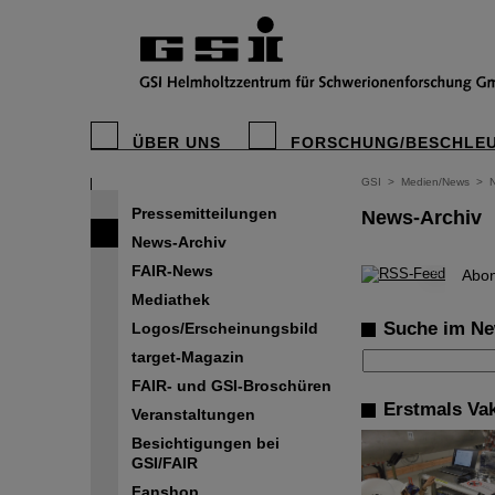
ÜBER UNS
FORSCHUNG/BESCHLE
GSI
>
Medien/News
>
Pressemitteilungen
News-Archiv
News-Archiv
FAIR-News
©
Abon
Mediathek
Suche im Ne
Logos/Erscheinungsbild
target-Magazin
FAIR- und GSI-Broschüren
Erstmals Va
Veranstaltungen
Besichtigungen bei
GSI/FAIR
Fanshop