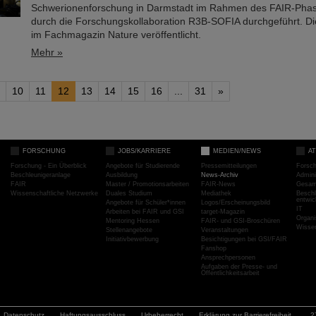
Schwerionenforschung in Darmstadt im Rahmen des FAIR-Ph
durch die Forschungskollaboration R3B-SOFIA durchgeführt. Di
im Fachmagazin Nature veröffentlicht.
Mehr »
10
11
12
13
14
15
16
...
31
»
FORSCHUNG
JOBS/KARRIERE
MEDIEN/NEWS
A
Forschung - Ein Überblick
Angebote für Studierende
Pressemitteilungen
Forsc
Beschleunigeranlage
Ausbildung
News-Archiv
Admini
FAIR
Master / Promotionsarbeiten
FAIR-News
Gesamt
Wissenschaftliche Netzwerke
Duales Studium
Mediathek
Beschl
entwic
Angebote für Schüler*innen
Logos/Erscheinungsbild
IT
Arbeiten bei FAIR und GSI
target-Magazin
Organi
Mentoring Hessen
FAIR- und GSI-Broschüren
Wissen
Stellenangebote
Veranstaltungen
Initiativbewerbung
Besichtigungen bei GSI/FAIR
Fanshop
Ansprechpersonen
Aufgaben der Presse- und
Öffentlichkeitsarbeit
Datenschutz
Haftungsausschluss
Urheberrecht
Erklärung zur Barrierefreiheit
2