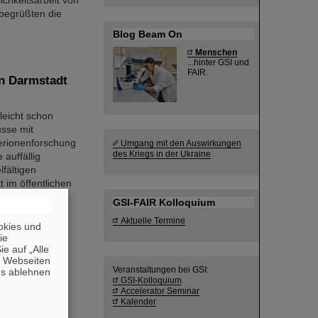
ichkeitsarbeit von
 begrüßten die
Blog Beam On
Menschen
...hinter GSI und
FAIR.
in Darmstadt
leicht schon
usse mit
erionenforschung
Umgang mit den Auswirkungen
des Kriegs in der Ukraine
auffällig
lfältigen
 im öffentlichen
GSI-FAIR Kolloquium
Aktuelle Termine
okies und
die
alent“ – Dr.
e auf „Alle
n Webseiten
Veranstaltungen bei GSI:
es ablehnen
GSI-Kolloquium
uni die
Accelerator Seminar
pment and
Kalender
tektur) leiten.