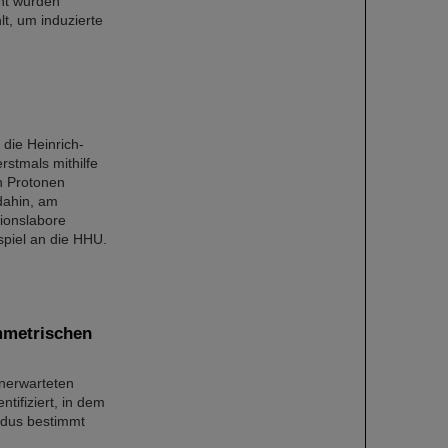
nt wurden
t, um induzierte
die Heinrich-
rstmals mithilfe
n Protonen
 dahin, am
ionslabore
piel an die HHU.
ymmetrischen
unerwarteten
tifiziert, in dem
odus bestimmt