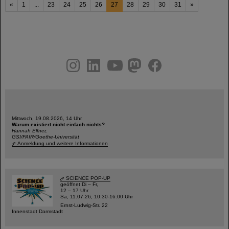
«
1
...
23
24
25
26
27
28
29
30
31
»
instagram
linkedin
youtube
helmholtz.social
facebook
Mittwoch, 19.08.2026, 14 Uhr
Warum existiert nicht einfach nichts?
Hannah Elfner,
GSI/FAIR/Goethe-Universität
Anmeldung und weitere Informationen
SCIENCE POP-UP
geöffnet Di – Fr,
12 – 17 Uhr
Sa, 11.07.26, 10:30-16:00 Uhr
Ernst-Ludwig-Str. 22
Innenstadt Darmstadt