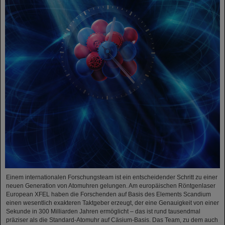
Einem internationalen Forschungsteam ist ein entscheidender Schritt zu einer
neuen Generation von Atomuhren gelungen. Am europäischen Röntgenlaser
European XFEL haben die Forschenden auf Basis des Elements Scandium
einen wesentlich exakteren Taktgeber erzeugt, der eine Genauigkeit von einer
Sekunde in 300 Milliarden Jahren ermöglicht – das ist rund tausendmal
präziser als die Standard-Atomuhr auf Cäsium-Basis. Das Team, zu dem auch