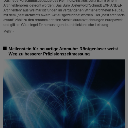
Das neue Forschungsgebäude des Helmholtz-Instituts Jena ist mit einem
Architektenpreis gekrönt worden: Das Büro „Osterwold°Schmidt EXP!ANDER
Architekten“ aus Weimar ist für den im vergangenen Winter eröffneten Neubau
mit dem „best architects award 24“ ausgezeichnet worden. Der „best architects
award“ zählt zu den renommiertesten Architekturauszeichnungen europaweit
und gilt als Gütesiegel für herausragende architektonische Leistung.
Mehr »
Meilenstein für neuartige Atomuhr: Röntgenlaser weist
Weg zu besserer Präzisionszeitmessung