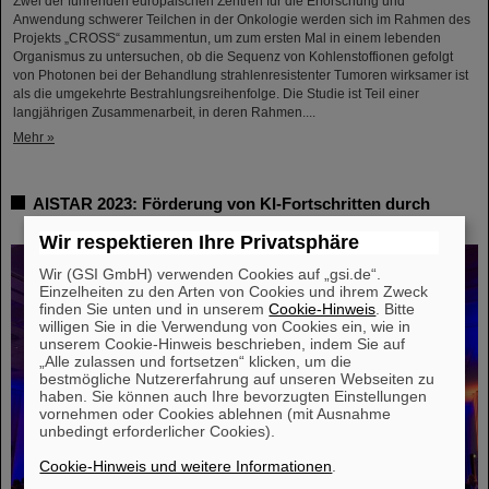
Zwei der führenden europäischen Zentren für die Erforschung und
Anwendung schwerer Teilchen in der Onkologie werden sich im Rahmen des
Projekts „CROSS“ zusammentun, um zum ersten Mal in einem lebenden
Organismus zu untersuchen, ob die Sequenz von Kohlenstoffionen gefolgt
von Photonen bei der Behandlung strahlenresistenter Tumoren wirksamer ist
als die umgekehrte Bestrahlungsreihenfolge. Die Studie ist Teil einer
langjährigen Zusammenarbeit, in deren Rahmen....
Mehr »
AISTAR 2023: Förderung von KI-Fortschritten durch
Zusammenarbeit und Innovation
Wir respektieren Ihre Privatsphäre
Wir (GSI GmbH) verwenden Cookies auf „gsi.de“.
Einzelheiten zu den Arten von Cookies und ihrem Zweck
finden Sie unten und in unserem
Cookie-Hinweis
. Bitte
willigen Sie in die Verwendung von Cookies ein, wie in
unserem Cookie-Hinweis beschrieben, indem Sie auf
„Alle zulassen und fortsetzen“ klicken, um die
bestmögliche Nutzererfahrung auf unseren Webseiten zu
haben. Sie können auch Ihre bevorzugten Einstellungen
vornehmen oder Cookies ablehnen (mit Ausnahme
unbedingt erforderlicher Cookies).
Cookie-Hinweis und weitere Informationen
.