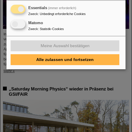
Essentials
(immer erforderlich)
Zweck
:
Unbedingt erforderliche Cookies
Matomo
Zweck
:
Statistik-Cookies
In Zusammenarbeit mit GSI/FAIR und der Technischen Universität Darmstadt
veranstaltete das Europäische Raumfahrtkontrollzentrum (ESOC) kürzlich
zum zweiten Mal das Artificial Intelligence Symposium on Technology,
Meine Auswahl bestätigen
Applications, and Research (AISTAR). Die Zusammenarbeit war ein Beispiel
für den Geist des gegenseitigen Interesses und der starken Partnerschaften
beim Streben nach KI-Spitzenforschung. Das Symposium schuf einen Raum
Alle zulassen und fortsetzen
für Verbindungen, Networking und den Austausch von Ideen und…
Mehr »
„Saturday Morning Physics“ wieder in Präsenz bei
GSI/FAIR