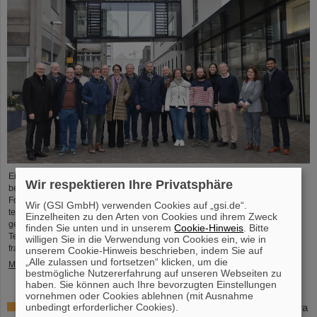
Eine hochrangige Delegation der französischen Botschaft in Deutschland
Wir respektieren Ihre Privatsphäre
besuchte vor Kurzem den GSI/FAIR-Campus in Darmstadt, um die aktuellen
Forschungsfortschritte kennenzulernen und die bilaterale wissenschaftlich-
Wir (GSI GmbH) verwenden Cookies auf „gsi.de“.
technische Zusammenarbeit zu stärken. Der französischen Delegation
Einzelheiten zu den Arten von Cookies und ihrem Zweck
gehörten Siegfried Martin-Diaz, Botschaftsrat für Wissenschaft und
finden Sie unten und in unserem
Cookie-Hinweis
. Bitte
Technologie an der französischen Botschaft in Berlin, und Nicolas Bergeret,
willigen Sie in die Verwendung von Cookies ein, wie in
französischer Generalkonsul in Frankfurt am Main, an.
unserem Cookie-Hinweis beschrieben, indem Sie auf
„Alle zulassen und fortsetzen“ klicken, um die
Mehr »
bestmögliche Nutzererfahrung auf unseren Webseiten zu
haben. Sie können auch Ihre bevorzugten Einstellungen
vornehmen oder Cookies ablehnen (mit Ausnahme
unbedingt erforderlicher Cookies).
Slowakische Republik zeichnet Professorin Livia Ludhova