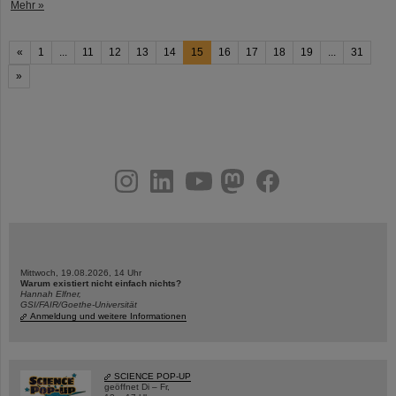
Mehr »
«
1
...
11
12
13
14
15
16
17
18
19
...
31
»
instagram
linkedin
youtube
helmholtz.social
facebook
Mittwoch, 19.08.2026, 14 Uhr
Warum existiert nicht einfach nichts?
Hannah Elfner,
GSI/FAIR/Goethe-Universität
Anmeldung und weitere Informationen
SCIENCE POP-UP
geöffnet Di – Fr,