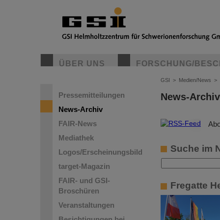
ÜBER UNS
FORSCHUNG/BESC
GSI
>
Medien/News
>
Pressemitteilungen
News-Archiv
News-Archiv
FAIR-News
©
Abo
Mediathek
Suche im 
Logos/Erscheinungsbild
target-Magazin
FAIR- und GSI-
Fregatte H
Broschüren
Veranstaltungen
Besichtigungen bei