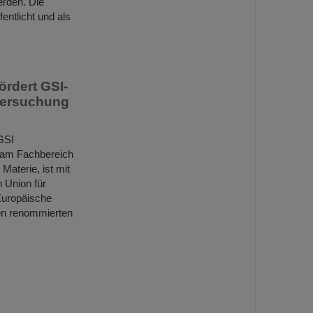
rden. Die
entlicht und als
ördert GSI-
ntersuchung
GSI
 am Fachbereich
Materie, ist mit
 Union für
Europäische
en renommierten