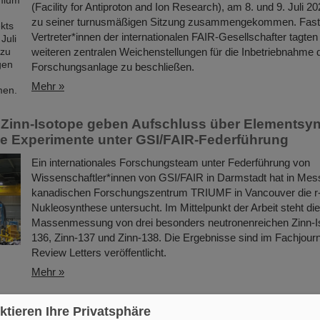
(Facility for Antiproton and Ion Research), am 8. und 9. Juli 2
zu seiner turnusmäßigen Sitzung zusammengekommen. Fast 
Vertreter*innen der internationalen FAIR-Gesellschafter tagten
weiteren zentralen Weichenstellungen für die Inbetriebnahme d
Forschungsanlage zu beschließen.
Mehr »
Zinn-Isotope geben Aufschluss über Elementsyn
he Experimente unter GSI/FAIR-Federführung
Ein internationales Forschungsteam unter Federführung von
Wissenschaftler*innen von GSI/FAIR in Darmstadt hat in Me
kanadischen Forschungszentrum TRIUMF in Vancouver die r
Nukleosynthese untersucht. Im Mittelpunkt der Arbeit steht di
Massenmessung von drei besonders neutronenreichen Zinn-Is
136, Zinn-137 und Zinn-138. Die Ergebnisse sind im Fachjourn
Review Letters veröffentlicht.
Mehr »
an der Goethe-Universität Frankfurt für Dr. Ralp
ktieren Ihre Privatsphäre