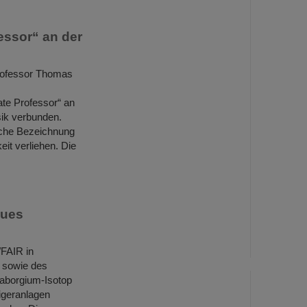
essor“ an der
rofessor Thomas
ate Professor“ an
sik verbunden.
sche Bezeichnung
it verliehen. Die
eues
/FAIR in
 sowie des
eaborgium-Isotop
igeranlagen