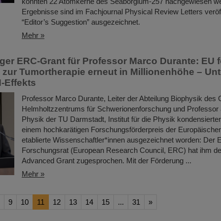
konnten 22 Atomkerne des Seaborgium-257 nachgewiesen we
Ergebnisse sind im Fachjournal Physical Review Letters veröff
“Editor’s Suggestion” ausgezeichnet.
Mehr »
ger ERC-Grant für Professor Marco Durante: EU f
zur Tumortherapie erneut in Millionenhöhe – U
-Effekts
Professor Marco Durante, Leiter der Abteilung Biophysik des 
Helmholtzzentrums für Schwerionenforschung und Professor
Physik der TU Darmstadt, Institut für die Physik kondensierter 
einem hochkarätigen Forschungsförderpreis der Europäischen
etablierte Wissenschaftler*innen ausgezeichnet worden: Der 
Forschungsrat (European Research Council, ERC) hat ihm d
Advanced Grant zugesprochen. Mit der Förderung ...
Mehr »
9
10
11
12
13
14
15
...
31
»