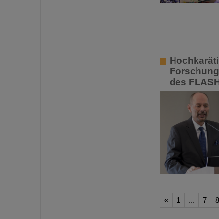
Hochkaräti
Forschung 
des FLASH
«
1
...
7
8