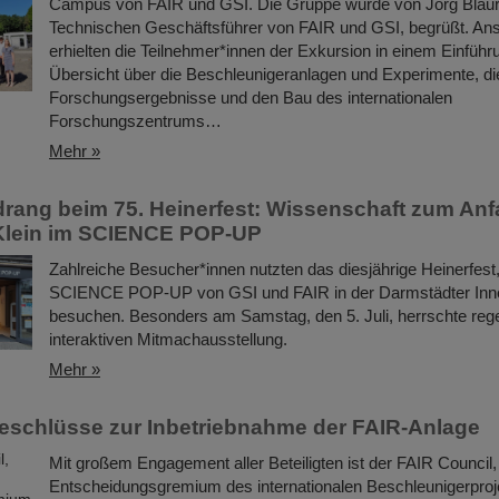
Campus von FAIR und GSI. Die Gruppe wurde von Jörg Blau
Technischen Geschäftsführer von FAIR und GSI, begrüßt. An
erhielten die Teilnehmer*innen der Exkursion in einem Einführ
Übersicht über die Beschleunigeranlagen und Experimente, di
Forschungsergebnisse und den Bau des internationalen
Forschungszentrums…
Mehr »
rang beim 75. Heinerfest: Wissenschaft zum Anf
Klein im SCIENCE POP-UP
Zahlreiche Besucher*innen nutzten das diesjährige Heinerfes
SCIENCE POP-UP von GSI und FAIR in der Darmstädter Inne
besuchen. Besonders am Samstag, den 5. Juli, herrschte reger
interaktiven Mitmachausstellung.
Mehr »
eschlüsse zur Inbetriebnahme der FAIR-Anlage
Mit großem Engagement aller Beteiligten ist der FAIR Council,
Entscheidungsgremium des internationalen Beschleunigerpro