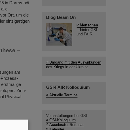
025 in Darmstadt
alle
 vor Ort, um die
Blog Beam On
er einzigartigen
Menschen
...hinter GSI
und FAIR.
these –
Umgang mit den Auswirkungen
des Kriegs in der Ukraine
ssungen am
-Prozess-
e erstmalige
GSI-FAIR Kolloquium
otopen: Zinn-
Aktuelle Termine
al Physical
Veranstaltungen bei GSI:
GSI-Kolloquium
h Aßmann
Accelerator Seminar
Kalender