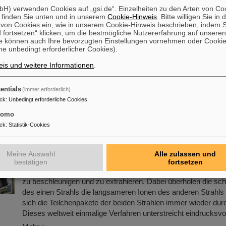
Dr. Ralph Aßmann wurde auf eine Kooperationsprofessur im 
H) verwenden Cookies auf „gsi.de“. Einzelheiten zu den Arten von Co
 finden Sie unten und in unserem
Cookie-Hinweis
. Bitte willigen Sie in 
Physik der Goethe-Universität berufen. Der auf dem Gebiet d
on Cookies ein, wie in unserem Cookie-Hinweis beschrieben, indem Si
Beschleunigerphysik international ausgewiesene Experte leite
 fortsetzen“ klicken, um die bestmögliche Nutzererfahrung auf unsere
„Beschleunigerbetrieb und -entwicklung (ACC)“ bei GSI/FAIR. 
e können auch Ihre bevorzugten Einstellungen vornehmen oder Cooki
e unbedingt erforderlicher Cookies).
Funktion ist Aßmann verantwortlich für den Betrieb der beste
Beschleunigeranlagen und für die Integration und Inbetriebna
is und weitere Informationen
.
derzeit im Bau befindlichen internationalen Teilchenbeschleun
…
entials
(immer erforderlich)
Mehr »
ck
:
Unbedingt erforderliche Cookies
tomo
ige Beschleunigung von zwei Ionenstrahlen: Einz
ck
:
Statistik-Cookies
im Ringbeschleuniger SIS18 demonstriert
Erstmals ist es Mitarbeitenden des Subprojektes SIS18/SIS10
Meine Auswahl
Alle zulassen und
Schwerionensynchrotron SIS18 zwei unterschiedliche Ionenst
bestätigen
fortsetzen
voneinander abweichenden Umlauffrequenzen gemeinsam im 
zu beschleunigen und zu extrahieren. Dabei überholen die sch
des einen Strahls die langsameren Ionen des anderen Strahls 
sich die Teilchenpakete der beiden Strahlen immer wieder dur
Dieses weltweit einmalige Verfahren unterstreicht eindrucksv