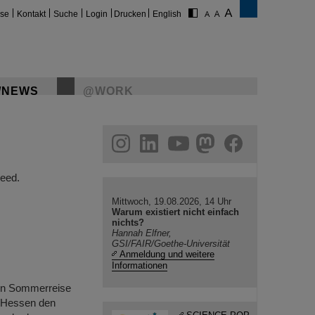
ise
Kontakt
Suche
Login
Drucken
English
/NEWS
@WORK
gram
linkedin
youtube
helmholtz.social
facebook
eed.
Mittwoch, 19.08.2026, 14 Uhr
Warum existiert nicht einfach
nichts?
Hannah Elfner,
GSI/FAIR/Goethe-Universität
Anmeldung und weitere
Informationen
ten Sommerreise
e Hessen den