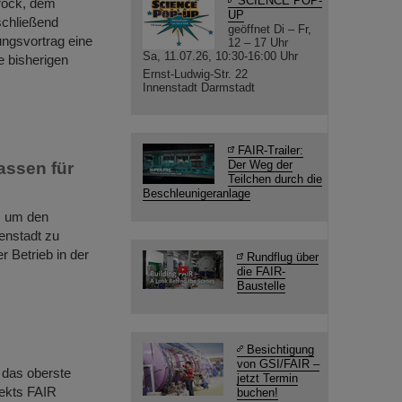
SCIENCE POP-
rock, dem
UP
schließend
geöffnet Di – Fr,
ungsvortrag eine
12 – 17 Uhr
Sa, 11.07.26, 10:30-16:00 Uhr
e bisherigen
Ernst-Ludwig-Str. 22
Innenstadt Darmstadt
FAIR-Trailer:
Der Weg der
assen für
Teilchen durch die
Beschleunigeranlage
t, um den
nstadt zu
 Betrieb in der
Rundflug über
die FAIR-
Baustelle
Besichtigung
von GSI/FAIR –
 das oberste
jetzt Termin
jekts FAIR
buchen!