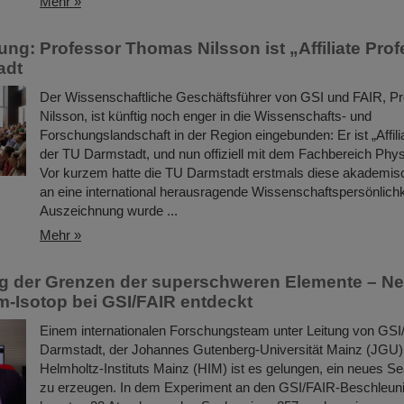
Mehr »
ng: Professor Thomas Nilsson ist „Affiliate Prof
adt
Der Wissenschaftliche Geschäftsführer von GSI und FAIR, P
Nilsson, ist künftig noch enger in die Wissenschafts- und
Forschungslandschaft in der Region eingebunden: Er ist „Affili
der TU Darmstadt, und nun offiziell mit dem Fachbereich Phy
Vor kurzem hatte die TU Darmstadt erstmals diese akademi
an eine international herausragende Wissenschaftspersönlichke
Auszeichnung wurde ...
Mehr »
g der Grenzen der superschweren Elemente – N
-Isotop bei GSI/FAIR entdeckt
Einem internationalen Forschungsteam unter Leitung von GSI
Darmstadt, der Johannes Gutenberg-Universität Mainz (JGU)
Helmholtz-Instituts Mainz (HIM) ist es gelungen, ein neues S
zu erzeugen. In dem Experiment an den GSI/FAIR-Beschleun