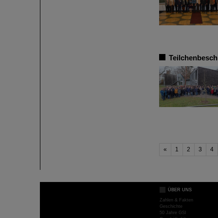
Teilchenbesch
«
1
2
3
4
ÜBER UNS
Zahlen & Fakten
Geschichte
50 Jahre GSI