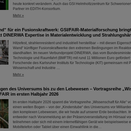
heute konkret verändern. Auch das GSI Helmholtzzentrum für Schwerionen
Partner im EDITH-Konsortium.
Mehr »
nd“ für ein Fusionskraftwerk: GSI/FAIR-Materialforschung bring
t DINERWA Expertise in Materialentwicklung und Strahlungshär
Hitzefest, strahlenresistent und industriell herstellbar – mit diesen Eigensch
Wand“ künftiger Fusionskraftwerke den extremen Bedingungen im Reakto
standhalten. Im neuen Verbundprojekt DINERWA, das vom Bundesminister
Technologie und Raumfahrt (BMFTR) mit rund 11 Millionen Euro gefördert 
Forschende des Karlsruher Instituts für Technologie (KIT) gemeinsam mit 
Wissenschaft und Industrie ....
Mehr »
gen des Universums bis zu den Lebewesen – Vortragsreihe „Wis
FAIR im ersten Halbjahr 2026
Im ersten Halbjahr 2026 spannt die Vortragsreihe „Wissenschaft für Alle“ 
einen weiten Bogen – von der „Kinderstube“ des Universums vor Milliarde
den komplexen Lebewesen, die wir heute auf unserer Erde beobachten. In
entweder nach Voranmeldung an der Präsenzveranstaltung im Hörsaal vo
teilnehmen oder sich mit einem internetfähigen Gerät wie beispielsweise 
Mobiltelefon oder Tablet über einen Einwahllink in die…