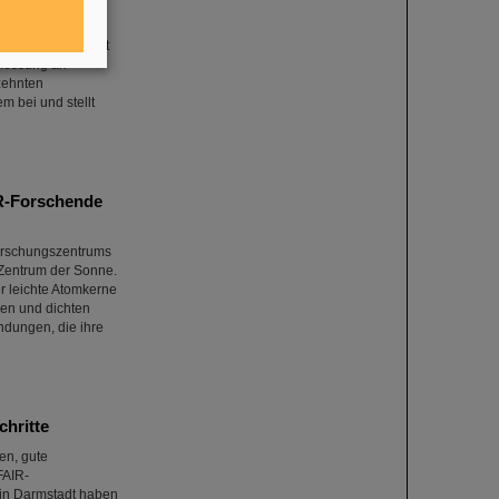
rsuchung des
icherring ESR mit
messung an
rzehnten
 bei und stellt
IR-Forschende
Forschungszentrums
 Zentrum der Sonne.
er leichte Atomkerne
ßen und dichten
dungen, die ihre
chritte
en, gute
FAIR-
 in Darmstadt haben