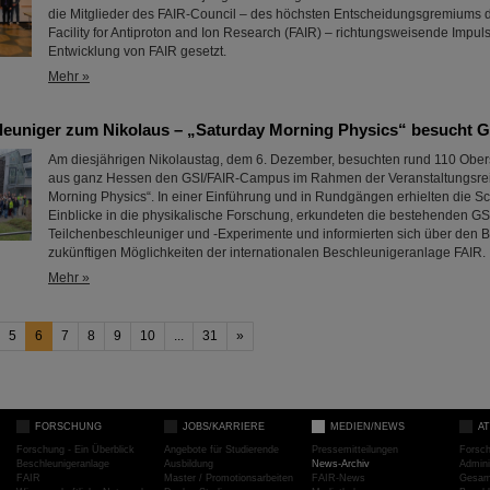
die Mitglieder des FAIR-Council – des höchsten Entscheidungsgremiums d
Facility for Antiproton and Ion Research (FAIR) – richtungsweisende Impulse
Entwicklung von FAIR gesetzt.
Mehr »
leuniger zum Nikolaus – „Saturday Morning Physics“ besucht G
Am diesjährigen Nikolaustag, dem 6. Dezember, besuchten rund 110 Ober
aus ganz Hessen den GSI/FAIR-Campus im Rahmen der Veranstaltungsrei
Morning Physics“. In einer Einführung und in Rundgängen erhielten die S
Einblicke in die physikalische Forschung, erkundeten die bestehenden GS
Teilchenbeschleuniger und -Experimente und informierten sich über den Ba
zukünftigen Möglichkeiten der internationalen Beschleunigeranlage FAIR.
Mehr »
5
6
7
8
9
10
...
31
»
FORSCHUNG
JOBS/KARRIERE
MEDIEN/NEWS
A
Forschung - Ein Überblick
Angebote für Studierende
Pressemitteilungen
Forsc
Beschleunigeranlage
Ausbildung
News-Archiv
Admini
FAIR
Master / Promotionsarbeiten
FAIR-News
Gesamt