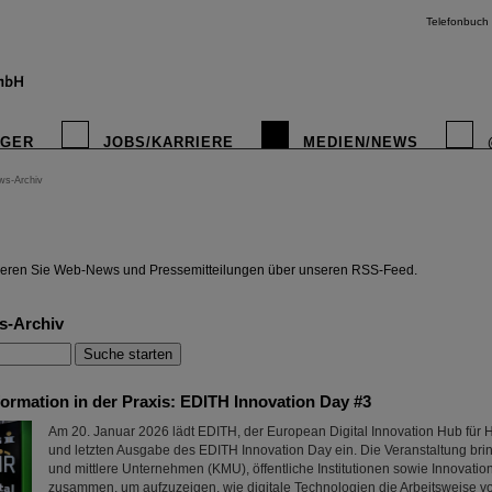
Telefonbuch
IGER
JOBS/KARRIERE
MEDIEN/NEWS
ws-Archiv
instagr
eren Sie Web-News und Pressemitteilungen über unseren RSS-Feed.
s-Archiv
formation in der Praxis: EDITH Innovation Day #3
Am 20. Januar 2026 lädt EDITH, der European Digital Innovation Hub für H
und letzten Ausgabe des EDITH Innovation Day ein. Die Veranstaltung bring
und mittlere Unternehmen (KMU), öffentliche Institutionen sowie Innovatio
zusammen, um aufzuzeigen, wie digitale Technologien die Arbeitsweise v