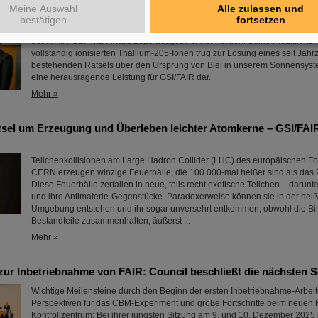
Meine Auswahl
Alle zulassen und
Dr. Guy Leckenby ist für seine herausragende Promotionsarbeit zur Unte
bestätigen
fortsetzen
gebundenen Betazerfalls mit Experimenten am GSI/FAIR-Experimentierspe
dem FAIR-GSI PhD Award 2025 ausgezeichnet worden. Seine Präzisions
vollständig ionisierten Thallium-205-Ionen trug zur Lösung eines seit Jah
bestehenden Rätsels über den Ursprung von Blei in unserem Sonnensystem
eine herausragende Leistung für GSI/FAIR dar.
Mehr »
tsel um Erzeugung und Überleben leichter Atomkerne – GSI/FA
Teilchenkollisionen am Large Hadron Collider (LHC) des europäischen 
CERN erzeugen winzige Feuerbälle, die 100.000-mal heißer sind als das
Diese Feuerbälle zerfallen in neue, teils recht exotische Teilchen – darunt
und ihre Antimaterie-Gegenstücke. Paradoxerweise können sie in der hei
Umgebung entstehen und ihr sogar unversehrt entkommen, obwohl die Bin
Bestandteile zusammenhalten, äußerst ...
Mehr »
ur Inbetriebnahme von FAIR: Council beschließt die nächsten S
Wichtige Meilensteine durch den Beginn der ersten Inbetriebnahme-Arbeit
Perspektiven für das CBM-Experiment und große Fortschritte beim neuen 
Kontrollzentrum: Bei ihrer jüngsten Sitzung am 9. und 10. Dezember 2025