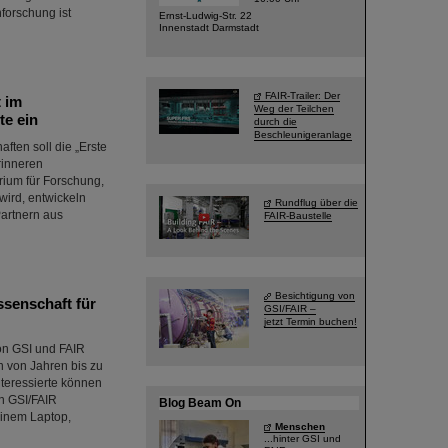
forschung ist
Ernst-Ludwig-Str. 22
Innenstadt Darmstadt
FAIR-Trailer: Der
t im
Weg der Teilchen
te ein
durch die
Beschleunigeranlage
aften soll die „Erste
rinneren
ium für Forschung,
wird, entwickeln
Rundflug über die
Partnern aus
FAIR-Baustelle
Besichtigung von
senschaft für
GSI/FAIR –
jetzt Termin buchen!
von GSI und FAIR
n von Jahren bis zu
teressierte können
n GSI/FAIR
Blog Beam On
einem Laptop,
Menschen
...hinter GSI und