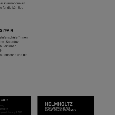
er internationalen
 für die künftige
SI/FAIR
stufenschüler*innen
he „Saturday
chüler*innen
I-
ufortschritt und die
T WORK
hung
stration
projektleitung FAIR