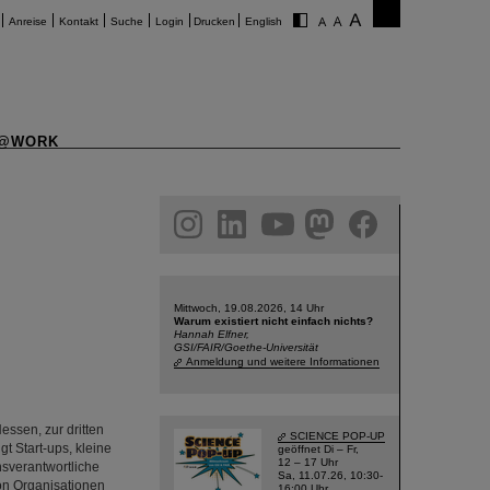
Anreise
Kontakt
Suche
Login
Drucken
English
@WORK
am
linkedin
youtube
helmholtz.social
facebook
Mittwoch, 19.08.2026, 14 Uhr
Warum existiert nicht einfach nichts?
Hannah Elfner,
GSI/FAIR/Goethe-Universität
Anmeldung und weitere Informationen
essen, zur dritten
SCIENCE POP-UP
t Start-ups, kleine
geöffnet Di – Fr,
12 – 17 Uhr
nsverantwortliche
Sa, 11.07.26, 10:30-
on Organisationen
16:00 Uhr