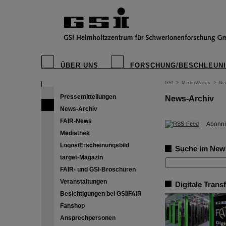
ÜBER UNS
FORSCHUNG/BESCHLEUN
GSI
>
Medien/News
>
Ne
Pressemitteilungen
News-Archiv
News-Archiv
FAIR-News
©
Abonni
Mediathek
Logos/Erscheinungsbild
Suche im New
target-Magazin
FAIR- und GSI-Broschüren
Veranstaltungen
Digitale Trans
Besichtigungen bei GSI/FAIR
Fanshop
Ansprechpersonen