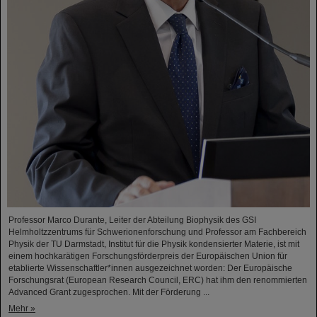
Professor Marco Durante, Leiter der Abteilung Biophysik des GSI
Helmholtzzentrums für Schwerionenforschung und Professor am Fachbereich
Physik der TU Darmstadt, Institut für die Physik kondensierter Materie, ist mit
einem hochkarätigen Forschungsförderpreis der Europäischen Union für
etablierte Wissenschaftler*innen ausgezeichnet worden: Der Europäische
Forschungsrat (European Research Council, ERC) hat ihm den renommierten
Advanced Grant zugesprochen. Mit der Förderung ...
Mehr »