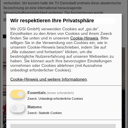
verbunden. Vor kurzem hatte die TU Darmstadt erstmals diese akademische
Bezeichnung an eine international herausragende
Wissenschaftspersönlichkeit verliehen. Die Auszeichnung wurde ...
Mehr »
Wir respektieren Ihre Privatsphäre
Wir (GSI GmbH) verwenden Cookies auf „gsi.de“.
Einzelheiten zu den Arten von Cookies und ihrem Zweck
Erweiterung der Grenzen der superschweren Elemente –
finden Sie unten und in unserem
Cookie-Hinweis
. Bitte
Neues Seaborgium-Isotop bei GSI/FAIR entdeckt
willigen Sie in die Verwendung von Cookies ein, wie in
unserem Cookie-Hinweis beschrieben, indem Sie auf
„Alle zulassen und fortsetzen“ klicken, um die
bestmögliche Nutzererfahrung auf unseren Webseiten zu
haben. Sie können auch Ihre bevorzugten Einstellungen
vornehmen oder Cookies ablehnen (mit Ausnahme
unbedingt erforderlicher Cookies).
Cookie-Hinweis und weitere Informationen
.
Essentials
(immer erforderlich)
Zweck
:
Unbedingt erforderliche Cookies
Matomo
Zweck
:
Statistik-Cookies