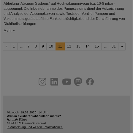
Abteilung „Vacuum Systems“ auf Hochvakuumniveau (ca. 10-8 mbar)
abgepumpt. Die Inbetriebnahme des Pumpsystems dient der Aufzeichnung
und Analyse der Abpumpkurven sowie Tests der Ventile, Pumpen und
Vakuummessgeräte auf ihre Funktionstüchtigkeit und der Durchführung von
Dichtheitsprüfungen.
Mehr »
«
1
...
7
8
9
10
11
12
13
14
15
...
31
»
instagram
linkedin
youtube
helmholtz.social
facebook
Mittwoch, 19.08.2026, 14 Uhr
Warum existiert nicht einfach nichts?
Hannah Elfner,
GSI/FAIR/Goethe-Universität
Anmeldung und weitere Informationen